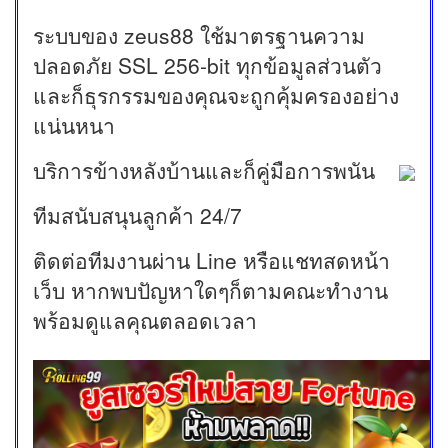
ระบบของ zeus88 ใช้มาตรฐานความ
ปลอดภัย SSL 256-bit ทุกข้อมูลส่วนตัว
และก็ธุรกรรมของคุณจะถูกคุ้มครองอย่าง
แน่นหนา
บริการข้างหลังบ้านและก็คู่มือการพนัน
ทีมสนับสนุนลูกค้า 24/7
ติดต่อทีมงานผ่าน Line หรือแชทสดหน้า
เว็บ หากพบปัญหาใดๆก็ตามคณะทำงาน
พร้อมดูแลคุณตลอดเวลา