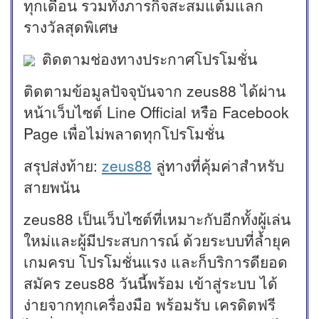
ทุกเดือน รวมทั้งภารกิจสะสมแต้มแลก
รางวัลสุดพิเศษ
ติดตามช่องทางประกาศโปรโมชั่น
ติดตามข้อมูลปัจจุบันจาก zeus88 ได้ผ่าน
หน้าเว็บไซต์ Line Official หรือ Facebook
Page เพื่อไม่พลาดทุกโปรโมชั่น
สรุปส่งท้าย:
zeus88
ลู่ทางที่คุ้มค่าสำหรับ
สายพนัน
zeus88 เป็นเว็บไซต์ที่เหมาะกับอีกทั้งผู้เล่น
ใหม่และผู้มีประสบการณ์ ด้วยระบบที่ล้ำยุค
เกมครบ โปรโมชั่นแรง และก็บริการดียอด
สมัคร zeus88 วันนี้พร้อม เข้าสู่ระบบ ได้
ง่ายจากทุกเครื่องมือ พร้อมรับ เครดิตฟรี