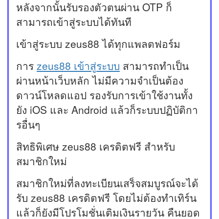
หลังจากนั้นรับรองตัวตนผ่าน OTP ก็
สามารถเข้าสู่ระบบได้ทันที
เข้าสู่ระบบ zeus88 ได้ทุกแพลตฟอร์ม
การ
zeus88 เข้าสู่ระบบ
สามารถทำเป็น
ผ่านหน้าเว็บหลัก ไม่มีความจำเป็นต้อง
ดาวน์โหลดแอป รองรับการเข้าใช้งานทั้ง
ยัง iOS และ Android แล้วก็ระบบปฏิบัติกา
รอื่นๆ
สิทธิพิเศษ zeus88 เครดิตฟรี สำหรับ
สมาชิกใหม่
สมาชิกใหม่ที่ลงทะเบียนเสร็จสมบูรณ์จะได้
รับ zeus88 เครดิตฟรี โดยไม่ต้องทำเทิร์น
แล้วก็ยังมีโปรโมชั่นเติมเงินรายวัน คืนยอด