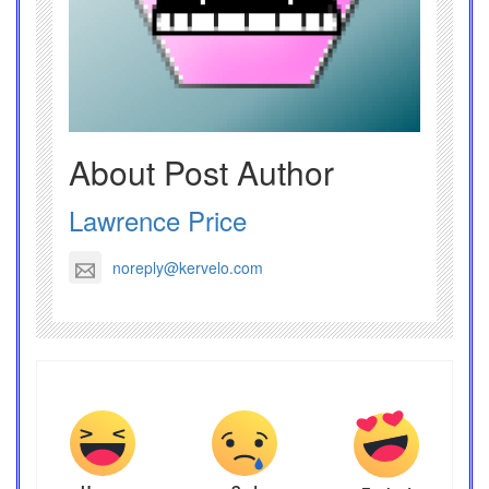
About Post Author
Lawrence Price
noreply@kervelo.com