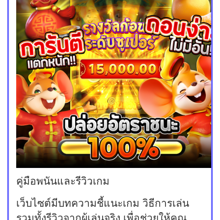
คู่มือพนันและรีวิวเกม
เว็บไซต์มีบทความชี้แนะเกม วิธีการเล่น
รวมทั้งรีวิวจากผู้เล่นจริง เพื่อช่วยให้คุณ