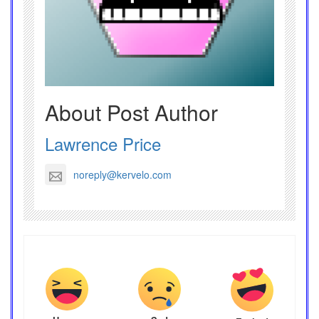
About Post Author
Lawrence Price
noreply@kervelo.com