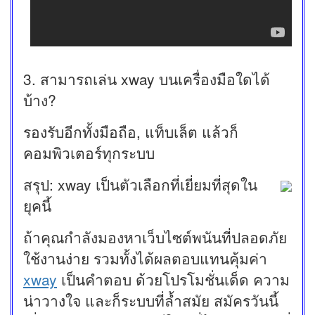
3. สามารถเล่น xway บนเครื่องมือใดได้
บ้าง?
รองรับอีกทั้งมือถือ, แท็บเล็ต แล้วก็
คอมพิวเตอร์ทุกระบบ
สรุป: xway เป็นตัวเลือกที่เยี่ยมที่สุดใน
ยุคนี้
ถ้าคุณกำลังมองหาเว็บไซต์พนันที่ปลอดภัย
ใช้งานง่าย รวมทั้งได้ผลตอบแทนคุ้มค่า
xway
เป็นคำตอบ ด้วยโปรโมชั่นเด็ด ความ
น่าวางใจ และก็ระบบที่ล้ำสมัย สมัครวันนี้