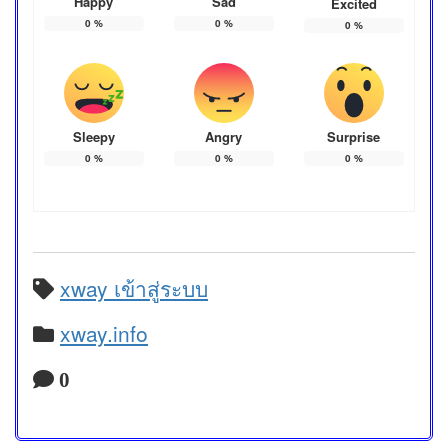
Happy
Sad
Excited
0
%
0
%
0
%
Sleepy
Angry
Surprise
0
%
0
%
0
%
xway เข้าสู่ระบบ
xway.info
0