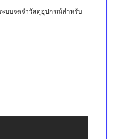
มระบบจดจำวัสดุอุปกรณ์สำหรับ