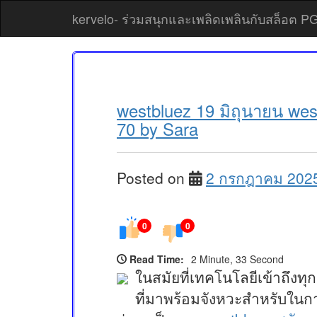
Skip
kervelo- ร่วมสนุกและเพลิดเพลินกับสล็อต P
to
content
westbluez 19 มิถุนายน wes
70 by Sara
Posted on
2 กรกฎาคม 202
0
0
Read Time:
2 Minute, 33 Second
ในสมัยที่เทคโนโลยีเข้าถึง
ที่มาพร้อมจังหวะสำหรับในก