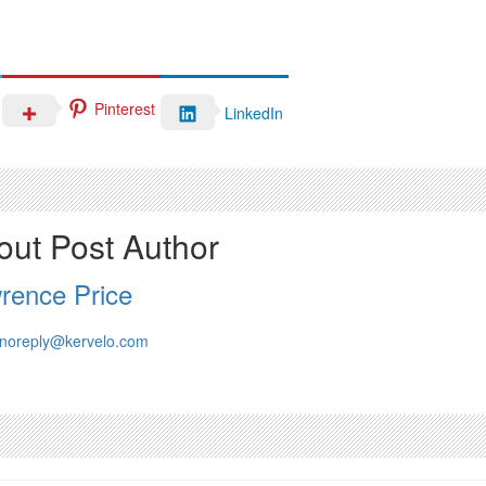
Pinterest
LinkedIn
out Post Author
rence Price
noreply@kervelo.com