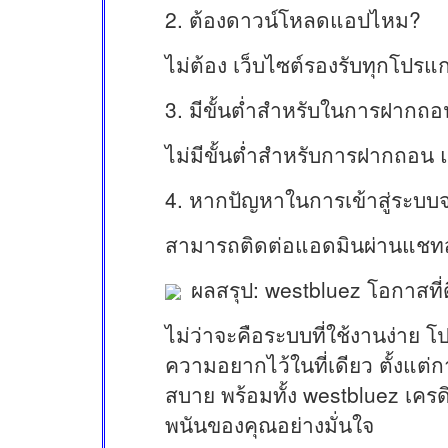
2. ต้องดาวน์โหลดแอปไหม?
ไม่ต้อง เว็บไซต์รองรับทุกโปรแก
3. มีขั้นต่ำสำหรับในการฝากถอ
ไม่มีขั้นต่ำสำหรับการฝากถอน แ
4. หากปัญหาในการเข้าสู่ระบบ
สามารถติดต่อแอดมินผ่านแชทส
ผลสรุป: westbluez โอกาสที่ด
ไม่ว่าจะคือระบบที่ใช้งานง่าย โ
ความอยากไว้ในที่เดียว ตั้งแต่
สบาย พร้อมทั้ง westbluez เครดิ
พนันของคุณอย่างมั่นใจ