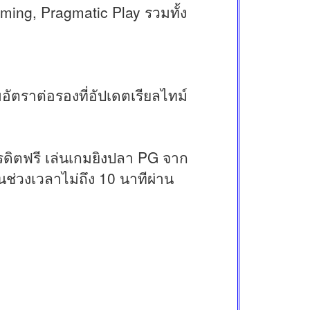
ing, Pragmatic Play รวมทั้ง
ัตราต่อรองที่อัปเดตเรียลไทม์
รดิตฟรี เล่นเกมยิงปลา PG จาก
ช่วงเวลาไม่ถึง 10 นาทีผ่าน