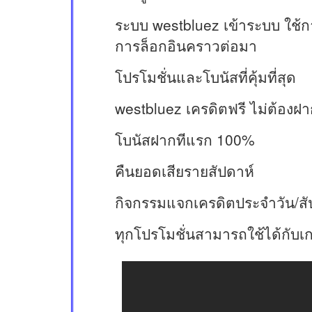
ระบบ westbluez เข้าระบบ ใช้ก
การล็อกอินคราวต่อมา
โปรโมชั่นและโบนัสที่คุ้มที่สุด
westbluez เครดิตฟรี ไม่ต้องฝ
โบนัสฝากทีแรก 100%
คืนยอดเสียรายสัปดาห์
กิจกรรมแจกเครดิตประจำวัน/สั
ทุกโปรโมชั่นสามารถใช้ได้กับเ