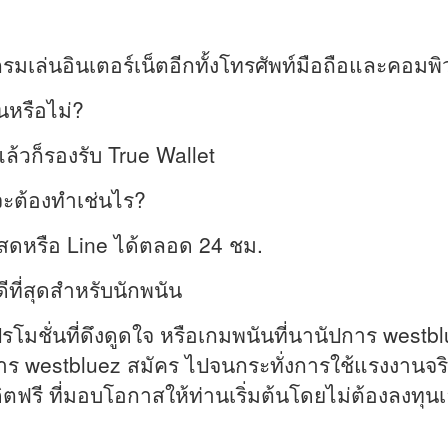
รมเล่นอินเตอร์เน็ตอีกทั้งโทรศัพท์มือถือและคอมพิ
นหรือไม่?
ล้วก็รองรับ True Wallet
จะต้องทำเช่นไร?
ดหรือ Line ได้ตลอด 24 ชม.
ีที่สุดสำหรับนักพนัน
ปรโมชั่นที่ดึงดูดใจ หรือเกมพนันที่นานัปการ westbl
การ westbluez สมัคร ไปจนกระทั่งการใช้แรงงานจริ
ตฟรี ที่มอบโอกาสให้ท่านเริ่มต้นโดยไม่ต้องลงทุนเอ