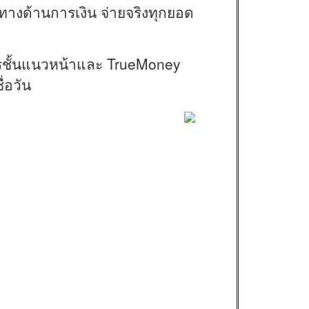
ืนทางด้านการเงิน จ่ายจริงทุกยอด
คารชั้นแนวหน้าและ TrueMoney
่อวัน