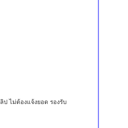
ิป ไม่ต้องแจ้งยอด รองรับ