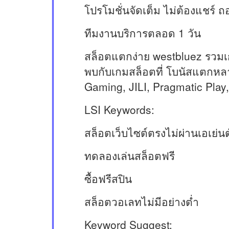
โปรโมชั่นจัดเต็ม ไม่ต้องแชร์ ถ
ทีมงานบริการตลอด 1 วัน
สล็อตแตกง่าย westbluez รวมเ
พบกับเกมสล็อตที่ โบนัสแตกหลาย
Gaming, JILI, Pragmatic Play,
LSI Keywords:
สล็อตเว็บไซต์ตรงไม่ผ่านเอเย่นต
ทดลองเล่นสล็อตฟรี
ซื้อฟรีสปิน
สล็อตวอเลทไม่มีอย่างต่ำ
Keyword Suggest: