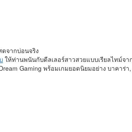
สดจากบ่อนจริง
บบ
ให้ท่านพนันกับดีลเลอร์สาวสวยแบบเรียลไทม์จา
, Dream Gaming พร้อมเกมยอดนิยมอย่าง บาคาร่า