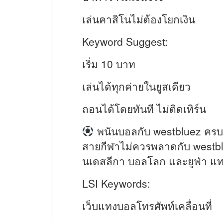
เล่นคาสิโนไม่ต้องโยกเงิน
Keyword Suggest:
เริ่ม 10 บาท
เล่นได้ทุกค่ายในยูสเดียว
ถอนได้โดยทันที ไม่ติดเทิร์น
พนันบอลกับ westbluez ครบทุ
สายกีฬาไม่ควรพลาดกับ westblu
นเดสลีกา บอลโลก และยูฟ่า แทง
LSI Keywords:
เว็บแทงบอลโทรศัพท์เคลื่อนที่