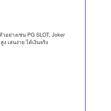
ตัวอย่างเช่น PG SLOT, Joker
 เล่นง่าย ได้เงินจริง