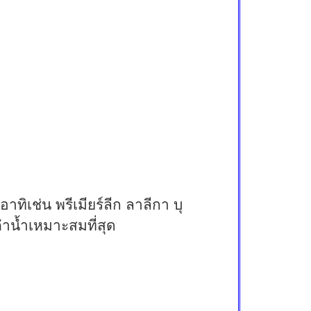
เช่น พรีเมียร์ลีก ลาลีกา บุ
่าน้ำเหมาะสมที่สุด