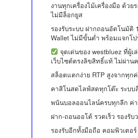
งานทุกเครื่องไม้เครื่องมือ ด้วย
ไม่มีล็อกยูส
รองรับระบบ ฝากถอนอัตโนมัติ 1
Wallet ไม่มีขั้นต่ำ พร้อมแจกโปร
จุดเด่นของ westbluez ที่ผู้เล่
เว็บไซต์ตรงลิขสิทธิ์แท้ ไม่ผ่า
สล็อตแตกง่าย RTP สูงจากทุกค่
คาสิโนสดไลฟ์สดทุกโต๊ะ ระบบลื่
พนันบอลออนไลน์ครบทุกลีก ค่าน
ฝาก-ถอนออโต้ รวดเร็ว รองรับว
รองรับอีกทั้งมือถือ คอมพิวเตอร์