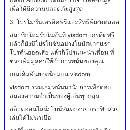
เพื่อให้มีความปลอดภัยสูงสุด
3. โปรโมชั่นเครดิตฟรีและสิทธิพิเศษตลอด
สมาชิกใหม่รับในทันที visdom เครดิตฟรี
แล้วก็ยังมีโปรโมชันอย่างโบนัสฝากแรก
โปรคืนยอดเสีย แล้วก็โปรแนะนำเพื่อน ที่
ช่วยเพิ่มมูลค่าให้กับการพนันของคุณ
เกมเดิมพันยอดนิยมบน visdom
visdom รวมเกมพนันนานัปการเพื่อตอบ
สนองความจำเป็นของผู้เล่นทุกกลุ่ม
สล็อตออนไลน์: โบนัสแตกง่าย กราฟิกสวย
เล่นได้ไม่น่าเบื่อ