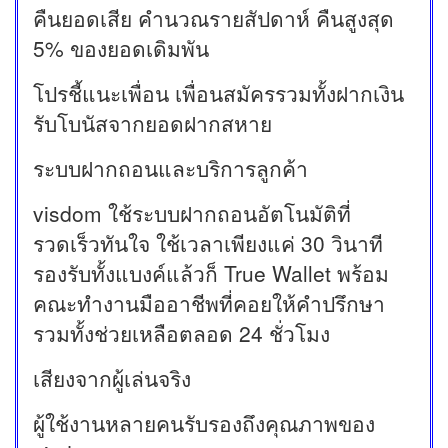
คืนยอดเสีย คำนวณรายสัปดาห์ คืนสูงสุด
5% ของยอดเดิมพัน
โปรชี้แนะเพื่อน เพื่อนสมัครรวมทั้งฝากเงิน
รับโบนัสจากยอดฝากสหาย
ระบบฝากถอนและบริการลูกค้า
visdom ใช้ระบบฝากถอนอัตโนมัติที่
รวดเร็วทันใจ ใช้เวลาเพียงแค่ 30 วินาที
รองรับทั้งแบงค์แล้วก็ True Wallet พร้อม
คณะทำงานมืออาชีพที่คอยให้คำปรึกษา
รวมทั้งช่วยเหลือตลอด 24 ชั่วโมง
เสียงจากผู้เล่นจริง
ผู้ใช้งานหลายคนรับรองถึงคุณภาพของ