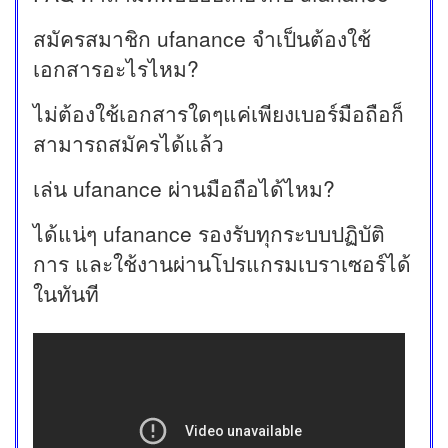
สมัครสมาชิก ufanance จำเป็นต้องใช้
เอกสารอะไรไหม?
ไม่ต้องใช้เอกสารใดๆแค่เพียงเบอร์มือถือก็
สามารถสมัครได้แล้ว
เล่น ufanance ผ่านมือถือได้ไหม?
ได้แน่ๆ ufanance รองรับทุกระบบปฏิบัติ
การ และใช้งานผ่านโปรแกรมเบราเซอร์ได้
ในทันที