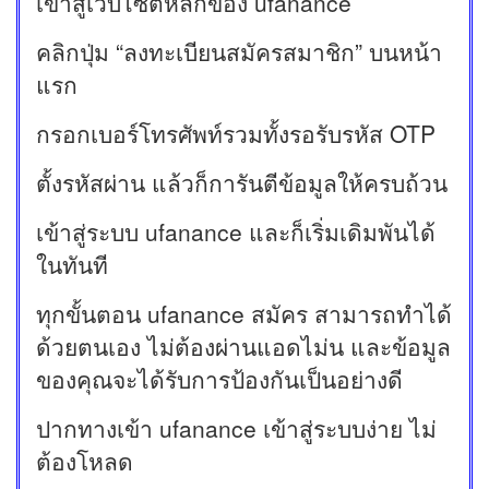
เข้าสู่เว็บไซต์หลักของ ufanance
คลิกปุ่ม “ลงทะเบียนสมัครสมาชิก” บนหน้า
แรก
กรอกเบอร์โทรศัพท์รวมทั้งรอรับรหัส OTP
ตั้งรหัสผ่าน แล้วก็การันตีข้อมูลให้ครบถ้วน
เข้าสู่ระบบ ufanance และก็เริ่มเดิมพันได้
ในทันที
ทุกขั้นตอน ufanance สมัคร สามารถทำได้
ด้วยตนเอง ไม่ต้องผ่านแอดไม่น และข้อมูล
ของคุณจะได้รับการป้องกันเป็นอย่างดี
ปากทางเข้า ufanance เข้าสู่ระบบง่าย ไม่
ต้องโหลด