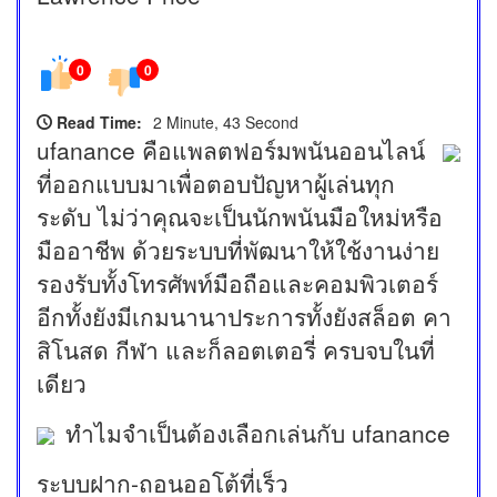
0
0
Read Time:
2 Minute, 43 Second
ufanance คือแพลตฟอร์มพนันออนไลน์
ที่ออกแบบมาเพื่อตอบปัญหาผู้เล่นทุก
ระดับ ไม่ว่าคุณจะเป็นนักพนันมือใหม่หรือ
มืออาชีพ ด้วยระบบที่พัฒนาให้ใช้งานง่าย
รองรับทั้งโทรศัพท์มือถือและคอมพิวเตอร์
อีกทั้งยังมีเกมนานาประการทั้งยังสล็อต คา
สิโนสด กีฬา และก็ลอตเตอรี่ ครบจบในที่
เดียว
ทำไมจำเป็นต้องเลือกเล่นกับ ufanance
ระบบฝาก-ถอนออโต้ที่เร็ว