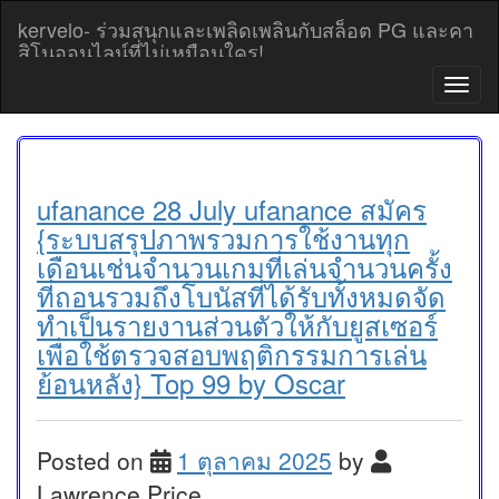
Skip
kervelo- ร่วมสนุกและเพลิดเพลินกับสล็อต PG และคา
to
สิโนออนไลน์ที่ไม่เหมือนใคร!
content
T
o
g
g
l
e
ufanance 28 July ufanance สมัคร
n
{ระบบสรุปภาพรวมการใช้งานทุก
a
เดือนเช่นจำนวนเกมที่เล่นจำนวนครั้ง
v
ที่ถอนรวมถึงโบนัสที่ได้รับทั้งหมดจัด
i
g
ทำเป็นรายงานส่วนตัวให้กับยูสเซอร์
a
เพื่อใช้ตรวจสอบพฤติกรรมการเล่น
t
ย้อนหลัง} Top 99 by Oscar
i
o
n
Posted on
1 ตุลาคม 2025
by
Lawrence Price