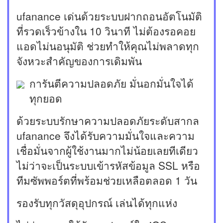
ufanance เด่นด้วยระบบฝากถอนอัตโนมัติ
ที่รวดเร็วข้างใน 10 วินาที ไม่ต้องรอคอย
แอดไม่นอนุมัติ ช่วยทำให้คุณไม่พลาดทุก
จังหวะสำคัญของการเดิมพัน
การันตีความปลอดภัย มั่นอกมั่นใจได้
ทุกยอด
ด้วยระบบรักษาความปลอดภัยระดับสากล
ufanance จึงได้รับความมั่นใจและความ
เชื่อมั่นจากผู้ใช้งานมากไม่น้อยเลยทีเดียว
ไม่ว่าจะเป็นระบบเข้ารหัสข้อมูล SSL หรือ
ทีมซัพพอร์ตที่พร้อมช่วยเหลือตลอด 1 วัน
รองรับทุกวัสดุอุปกรณ์ เล่นได้ทุกแห่ง