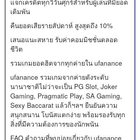
แจกเครดิตทุกวี่วันศุกร์สำหรับผู้เล่นที่มียอด
เดิมพัน
คืนยอดเสียรายสัปดาห์ สูงสุดถึง 10%
เสนอแนะสหาย รับค่าคอมมิชชั่นตลอด
ชีวิต
รวมเกมยอดฮิตจากทุกค่ายใน ufanance
ufanance รวมเกมจากค่ายดังระดับ
นานาชาติไม่ว่าจะเป็น PG Slot, Joker
Gaming, Pragmatic Play, SA Gaming,
Sexy Baccarat แล้วก็ฯลฯ ยืนยันความ
สนุกสนาน โบนัสแตกง่าย พร้อมรองรับทุก
สิ่งที่มีความต้องการของนักพนัน
FAQ คำถามที่พบบ่อยเกี่ยวกับ ufanance