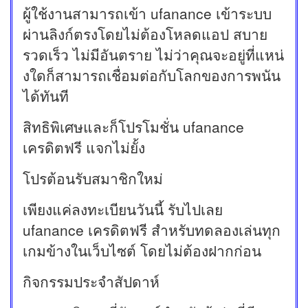
ผู้ใช้งานสามารถเข้า ufanance เข้าระบบ
ผ่านลิงก์ตรงโดยไม่ต้องโหลดแอป สบาย
รวดเร็ว ไม่มีอันตราย ไม่ว่าคุณจะอยู่ที่แหน่
งใดก็สามารถเชื่อมต่อกับโลกของการพนัน
ได้ทันที
สิทธิพิเศษและก็โปรโมชั่น ufanance
เครดิตฟรี แจกไม่ยั้ง
โปรต้อนรับสมาชิกใหม่
เพียงแค่ลงทะเบียนวันนี้ รับไปเลย
ufanance เครดิตฟรี สำหรับทดลองเล่นทุก
เกมข้างในเว็บไซต์ โดยไม่ต้องฝากก่อน
กิจกรรมประจำสัปดาห์