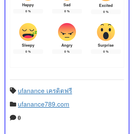
Happy
Sad
Excited
0
%
0
%
0
%
Sleepy
Angry
Surprise
0
%
0
%
0
%
ufanance เครดิตฟรี
ufanance789.com
0