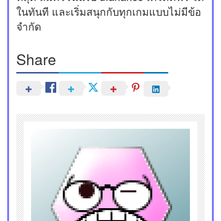
ในทันที และเริ่มสนุกกับทุกเกมแบบไม่มีข้อ
จำกัด
Share