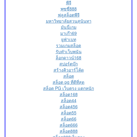
พีจี
พุซซี่888
ฟลูสล็อตพีจี
มหาวิทยาลัยสวนสุนันทา
มันนี่เกม
มาเก๊า69
ยูฟ่าเบท
รวมเกมสล็อต
รับทำเว็บพนัน
ล็อกดาวน์168
สปอร์ตบุ๊ก
สร้างคิวอาร์โค้ด
สล็อต
สล็อต pg ที่ดีที่สุด
สล็อต PG เว็บตรง แตกหนัก
สล็อต168
สล็อต44
สล็อต456
สล็อต55
สล็อต66
สล็อต666
สล็อต888