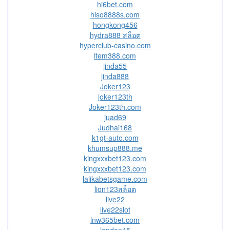
hi6bet.com
hiso8888s.com
hongkong456
hydra888 สล็อต
hyperclub-casino.com
item388.com
jinda55
jinda888
Joker123
joker123th
Joker123th.com
juad69
Judhai168
k1gt-auto.com
khumsup888.me
kingxxxbet123.com
kingxxxbet123.com
lalikabetsgame.com
lion123สล็อต
live22
live22slot
lnw365bet.com