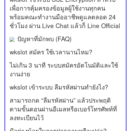
เพื่อการคุ้มครองข้อมูลผู้ใช้งานทุกคน
พร้อมคณะทำงานมืออาชีพดูแลตลอด 24
ชั่วโมง ผ่าน Live Chat แล้วก็ Line Official
ปัญหาที่มักพบ (FAQ)
wkslot สมัคร ใช้เวลานานไหม?
ไม่เกิน 3 นาที ระบบสมัครอัตโนมัติและใช้
งานง่าย
wkslot เข้าระบบ ลืมรหัสผ่านทำยังไง?
สามารถกด “ลืมรหัสผ่าน” แล้วประพฤติ
ตามขั้นตอนผ่านอีเมลหรือเบอร์โทรศัพท์ที่
ลงทะเบียนไว้
มีอย่างน้อยในการฝากถอนหรือเปล่า?