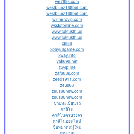
we789s.com
westbluez168bet.com
westbluez168bet.com
winherovip.com
wkslotonline.com
www.tuktukth.us
www.tuktukth.us
xin88
xpay88game.com
xway.info
yak699.net
z5vip.me
zaf888s.com
zeed1911.com
zeus66
zeus88new.com
zeus88new.com
ขายทะเบียนรถ
คาสิโน
คาสิโนครบวงจร
คาสิโนออนไลน์
ชื่อหมวดหมู่ใหม่
ซอยเบท