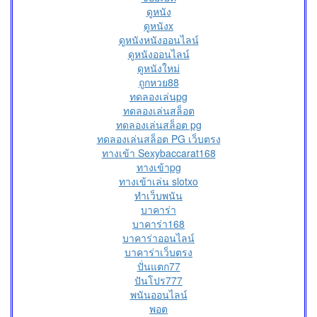
ดูหนัง
ดูหนังx
ดูหนังหนังออนไลน์
ดูหนังออนไลน์
ดูหนังใหม่
ถูกหวย88
ทดลองเล่นpg
ทดลองเล่นสล็อต
ทดลองเล่นสล็อต pg
ทดลองเล่นสล็อต PG เว็บตรง
ทางเข้า Sexybaccarat168
ทางเข้าpg
ทางเข้าเล่น slotxo
ทำเว็บพนัน
บาคาร่า
บาคาร่า168
บาคาร่าออนไลน์
บาคาร่าเว็บตรง
ปั่นแตก77
ปันโปร777
พนันออนไลน์
พอต