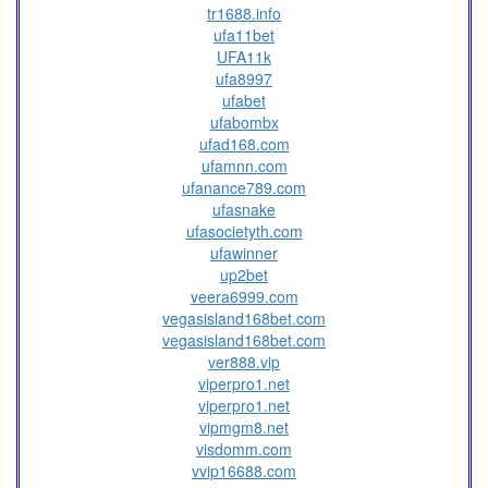
tr1688.info
ufa11bet
UFA11k
ufa8997
ufabet
ufabombx
ufad168.com
ufamnn.com
ufanance789.com
ufasnake
ufasocietyth.com
ufawinner
up2bet
veera6999.com
vegasisland168bet.com
vegasisland168bet.com
ver888.vip
viperpro1.net
viperpro1.net
vipmgm8.net
visdomm.com
vvip16688.com