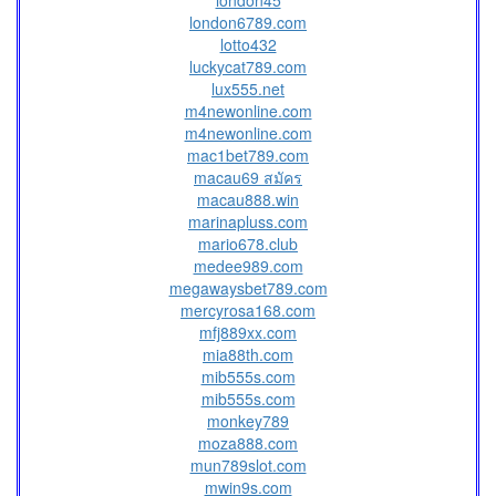
london45
london6789.com
lotto432
luckycat789.com
lux555.net
m4newonline.com
m4newonline.com
mac1bet789.com
macau69 สมัคร
macau888.win
marinapluss.com
mario678.club
medee989.com
megawaysbet789.com
mercyrosa168.com
mfj889xx.com
mia88th.com
mib555s.com
mib555s.com
monkey789
moza888.com
mun789slot.com
mwin9s.com