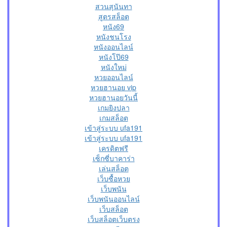
สวนสุนันทา
สูตรสล็อต
หนัง69
หนังชนโรง
หนังออนไลน์
หนังโป๊69
หนังใหม่
หวยออนไลน์
หวยฮานอย vip
หวยฮานอยวันนี้
เกมยิงปลา
เกมสล็อต
เข้าสู่ระบบ ufa191
เข้าสู่ระบบ ufa191
เครดิตฟรี
เซ็กซี่บาคาร่า
เล่นสล็อต
เว็บซื้อหวย
เว็บพนัน
เว็บพนันออนไลน์
เว็บสล็อต
เว็บสล็อตเว็บตรง