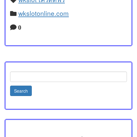
wkslotonline.com
0
Search
for: