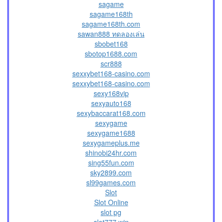
sagame
sagame168th
sagame168th.com
sawan888 ทดลองเล่น
sbobet168
sbotop1688.com
scr888
sexxybet168-casino.com
sexxybet168-casino.com
sexy168vip
sexyauto168
sexybaccarat168.com
sexygame
sexygame1688
sexygameplus.me
shinobi24hr.com
sing55fun.com
sky2899.com
sl99games.com
Slot
Slot Online
slot pg