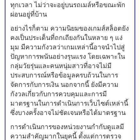
ทุกเวลา ไม่ว่าจะอยู่บนรถเมล์หรือขณะพัก
ผ่อนอยู่ที่บ้าน
อย่างไรก็ตาม ความนิยมของเกมส์สล็อตยัง
คงเป็นประเด็นที่ถกเถียงกันในหลาย ๆ แง่
มุม มีความกังวลว่าเกมเหล่านี้อาจนำไปสู่
ปัญหาการพนันอย่างรุนแรง โดยเฉพาะใน
กลุ่มวัยรุ่นและคนหนุ่มสาวที่อาจไม่มี
ประสบการณ์หรือข้อมูลครบถ้วนในการ
จัดการกับการเงิน นอกจากนี้ ยังมีความ
กังวลเกี่ยวกับการควบคุมและการมี
มาตรฐานในการดำเนินการเว็บไซต์เหล่านี้
ซึ่งบางครั้งอาจไม่ชัดเจนหรือได้มาตรฐาน
การดำเนินการของหน่วยงานกำกับดูแลมี
ความสำคัญมากในยุคนี้ ตั้งแต่การตรวจ