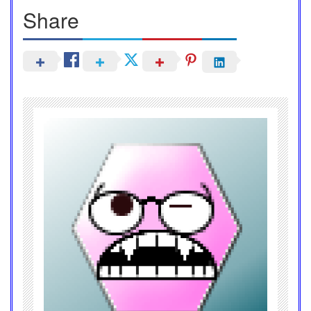
Share