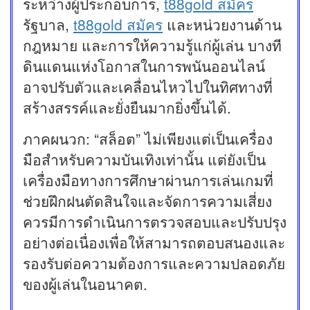
ระหว่างผู้ประกอบการ,
t88gold สมัคร
รัฐบาล,
t88gold สมัคร
และหน่วยงานด้าน
กฎหมาย และการให้ความรู้แก่ผู้เล่น บางที
ดินแดนแห่งโอกาสในการพนันออนไลน์
อาจปรับตัวและเคลื่อนไหวไปในทิศทางที่
สร้างสรรค์และยั่งยืนมากยิ่งขึ้นได้.
ภาคผนวก: “สล็อต” ไม่เพียงแต่เป็นเครื่อง
มือสำหรับความบันเทิงเท่านั้น แต่ยังเป็น
เครื่องมือทางการศึกษาผ่านการเล่นเกมที่
ช่วยฝึกฝนตัดสินใจและจัดการความเสี่ยง
ควรมีการดำเนินการตรวจสอบและปรับปรุง
อย่างต่อเนื่องเพื่อให้สามารถตอบสนองและ
รองรับต่อความต้องการและความปลอดภัย
ของผู้เล่นในอนาคต.