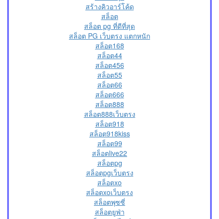
สร้างคิวอาร์โค้ด
สล็อต
สล็อต pg ที่ดีที่สุด
สล็อต PG เว็บตรง แตกหนัก
สล็อต168
สล็อต44
สล็อต456
สล็อต55
สล็อต66
สล็อต666
สล็อต888
สล็อต888เว็บตรง
สล็อต918
สล็อต918kiss
สล็อต99
สล็อตlive22
สล็อตpg
สล็อตpgเว็บตรง
สล็อตxo
สล็อตxoเว็บตรง
สล็อตพุซซี่
สล็อตยูฟ่า