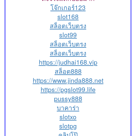
โจ๊กเกอร์123
slot168
สล็อตเว็บตรง
slot99
สล็อตเว็บตรง
สล็อตเว็บตรง
https://judhai168.vip
สล็อต888
https://www.jinda888.net
https://pgslot99.life
pussy888
บาคาร่า
slotxo
slotpg
คลิปโป๊