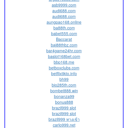
asb9999.com
audi688.com
audi688.com
aungpao168.online
ba88th.com
babet555.com
Baccarat
baj88thbz.com
bar4game24hr.com
baslot168bet.com
bbp168.me
betboxclubs.com
betflixtikto.info
bh99
bio285th.com
bombet888.win
bonanza99
bonus888
brazil999 slot
brazil999 slot
brazil999 ทางเข้า
carlo999.net