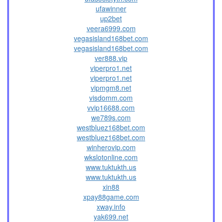
ufawinner
up2bet
veera6999.com
vegasisland168bet.com
vegasisland168bet.com
ver888.vip
viperpro1.net
viperpro1.net
vipmgm8.net
visdomm.com
vvip16688.com
we789s.com
westbluez168bet.com
westbluez168bet.com
winherovip.com
wkslotonline.com
www.tuktukth.us
www.tuktukth.us
xin88
xpay88game.com
xway.info
yak699.net