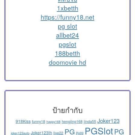
1xbetth
https://funny18.net
pg slot
allbet24
pgslot
188betth
doomovie hd
ป้ายกำกับ
Joker123
918Kiss
funny18
hengjing168
jinda55
happy168
PGSlot
PG
PG
Joker123th
live22
joker123auto
Pg99