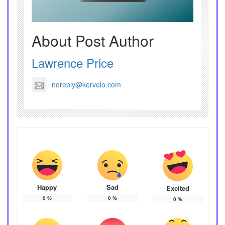
About Post Author
Lawrence Price
noreply@kervelo.com
Happy
Sad
Excited
0
%
0
%
0
%