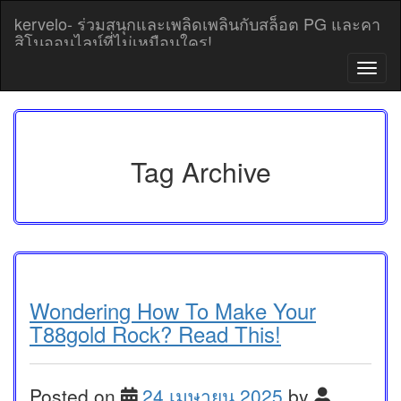
Skip
kervelo- ร่วมสนุกและเพลิดเพลินกับสล็อต PG และคา
to
สิโนออนไลน์ที่ไม่เหมือนใคร!
content
T
o
g
g
l
e
Tag Archive
n
a
v
i
g
a
t
i
Wondering How To Make Your
o
T88gold Rock? Read This!
n
Posted on
24 เมษายน 2025
by