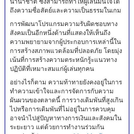
นานาชาติ ซึ่งสามารถทำให้ผู้เล่นมั่นใจได้
ถึงความซื่อสัตย์และความเป็นธรรมในเกม
การพัฒนาโปรแกรมความรับผิดชอบทาง
สังคมเป็นอีกหนึ่งด้านที่แสดงให้เห็นถึง
ความพยายามจากผู้ประกอบการเหล่านี้ใน
การสร้างสภาพแวดล้อมที่ปลอดภัย โดยมุ่ง
เน้นที่การสร้างความตระหนักรู้ะแนวทาง
ปฏิบัติที่เหมาะสมแก่ผู้เล่นทุกคน
อย่างไรก็ตาม ความท้าทายยังคงอยู่ในการ
ทำความเข้าใจและการจัดการกับความ
ผันผวนของตลาดนี้ การวางเดิมพันที่สูงเกิน
ไปหรือการเดิมพันที่ไม่อยู่ในการควบคุม
อาจนำไปสู่ปัญหาทางการเงินและสังคมใน
ระยะยาว แต่ด้วยการทำงานร่วมกัน