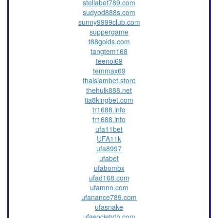
stellabet789.com
sudyod888s.com
sunny9999club.com
suppergame
t88golds.com
tangtem168
teenoi69
temmax69
thaisiambet.store
thehulk888.net
tia8kingbet.com
tr1688.info
tr1688.info
ufa11bet
UFA11k
ufa8997
ufabet
ufabombx
ufad168.com
ufamnn.com
ufanance789.com
ufasnake
ufasocietyth.com