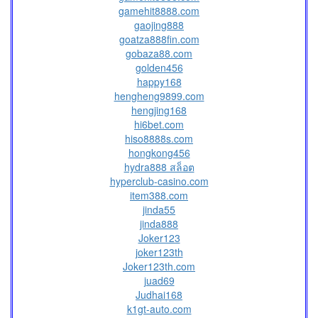
gamehit8888.com
gaojing888
goatza888fin.com
gobaza88.com
golden456
happy168
hengheng9899.com
hengjing168
hi6bet.com
hiso8888s.com
hongkong456
hydra888 สล็อต
hyperclub-casino.com
item388.com
jinda55
jinda888
Joker123
joker123th
Joker123th.com
juad69
Judhai168
k1gt-auto.com