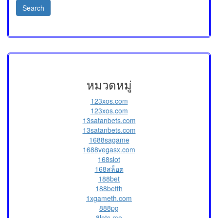
หมวดหมู่
123xos.com
123xos.com
13satanbets.com
13satanbets.com
1688sagame
1688vegasx.com
168slot
168สล็อต
188bet
188betth
1xgameth.com
888pg
8lots.me