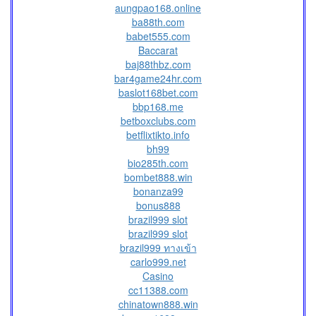
aungpao168.online
ba88th.com
babet555.com
Baccarat
baj88thbz.com
bar4game24hr.com
baslot168bet.com
bbp168.me
betboxclubs.com
betflixtikto.info
bh99
bio285th.com
bombet888.win
bonanza99
bonus888
brazil999 slot
brazil999 slot
brazil999 ทางเข้า
carlo999.net
Casino
cc11388.com
chinatown888.win