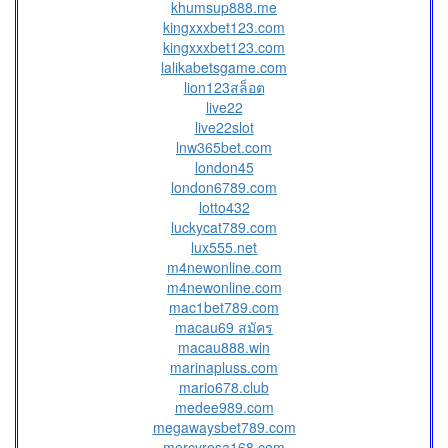
khumsup888.me
kingxxxbet123.com
kingxxxbet123.com
lalikabetsgame.com
lion123สล็อต
live22
live22slot
lnw365bet.com
london45
london6789.com
lotto432
luckycat789.com
lux555.net
m4newonline.com
m4newonline.com
mac1bet789.com
macau69 สมัคร
macau888.win
marinapluss.com
mario678.club
medee989.com
megawaysbet789.com
mercyrosa168.com