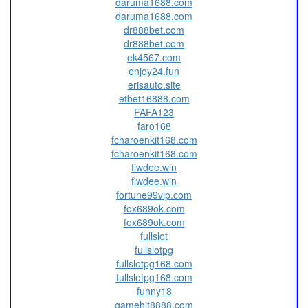
daruma1688.com
daruma1688.com
dr888bet.com
dr888bet.com
ek4567.com
enjoy24.fun
erisauto.site
etbet16888.com
FAFA123
faro168
fcharoenkit168.com
fcharoenkit168.com
fiwdee.win
fiwdee.win
fortune99vip.com
fox689ok.com
fox689ok.com
fullslot
fullslotpg
fullslotpg168.com
fullslotpg168.com
funny18
gamehit8888.com