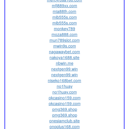
mfj889xx.com
mia88th.com
mib555s.com
mib555s.com
monkey789
moza888.com
mun789slot.com
mwin9s.com
nagawaybet.com
nakoya1688.site
nbwin.me
nextgen99.win
nextgen99.win
niseko168bet.com
no1huay
no1huay.com
okcasino159.com
okcasino159.com
omg369.shop
omg369.shop
onesiamclub.site
onoplus168.com