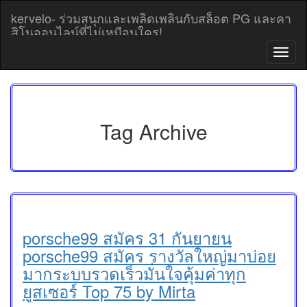
Skip
kervelo- ร่วมสนุกและเพลิดเพลินกับสล็อต PG และคา
to
สิโนออนไลน์ที่ไม่เหมือนใคร!
content
T
o
g
g
l
e
Tag Archive
n
a
v
i
g
a
t
i
porsche99 สมัคร 31 กันยายน
o
porsche99 สมัคร รางวัลใหญ่มาบ่อย
n
มากระบบรวดเร็วมั่นใจคุ้มค่าทุก
ยูสเซอร์ Top 75 by Mirta