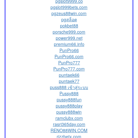
pgslot9999.co
pgslot999bets.com
pgzeus88win.com
pgสล็อต
pokbet88
porsche999.com
power999.net
premium66.info
PunPro66
PunPro66.com
PunPro777
PunPro777.com
puntaek66
puntaek77
puss888 เข้าสู่ระบบ
Pussy888
pussy888fun
pussy888play
pussy888win
ramclubx.com
rasri365day.com
RENO88WIN.COM
rizzbetx.com