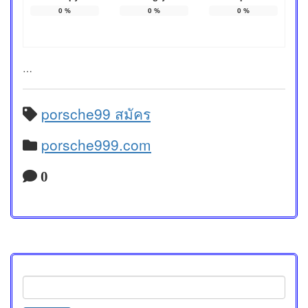
0
%
0
%
0
%
…
porsche99 สมัคร
porsche999.com
0
Search
for: