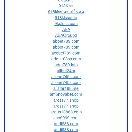
918Kiss
918kiss ดาวน์โหลด
918kissauto
9kpluss.com
ABA
ABAGroup2
abbet789.com
abbet789.com
acebet789.com
aden168ss.com
adm789.info
allbet24hr
allone745s.com
allone745s.com
allstar168.me
ambnovabet.com
aress77.shop
aress77.shop
argus16888.com
asb9999.com
audi688.com
audi688.com