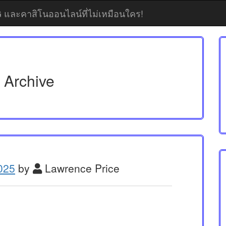
G และคาสิโนออนไลน์ที่ไม่เหมือนใคร!
 Archive
025
by
Lawrence Price