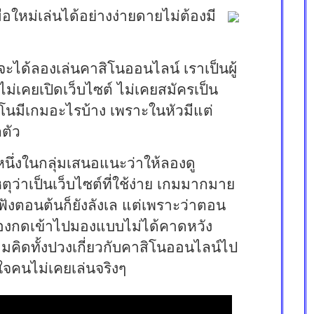
มือใหม่เล่นได้อย่างง่ายดายไม่ต้องมี
ะได้ลองเล่นคาสิโนออนไลน์ เราเป็นผู้
ลย ไม่เคยเปิดเว็บไซต์ ไม่เคยสมัครเป็น
ิโนมีเกมอะไรบ้าง เพราะในหัวมีแต่
ตัว
นหนึ่งในกลุ่มเสนอแนะว่าให้ลองดู
ุว่าเป็นเว็บไซต์ที่ใช้ง่าย เกมมากมาย
ังตอนต้นก็ยังลังเล แต่เพราะว่าตอน
ยลองกดเข้าไปมองแบบไม่ได้คาดหวัง
มคิดทั้งปวงเกี่ยวกับคาสิโนออนไลน์ไป
าใจคนไม่เคยเล่นจริงๆ