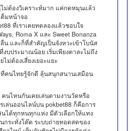
ลๆไม่ต้องวิเคราะห์มาก แค่กดหมุนแล้ว
เต็มหน้าจอ
bet88 ที่เราเคยทดลองแล้วชอบใจ
 Ways, Roma X และ Sweet Bonanza
ื่น และก็ที่สำคัญเป็นจังหวะเข้าโบนัส
ที่งบประมาณน้อย เริ่มเพียงตาละไม่ถึง
ยไม่ต้องเสี่ยงเยอะแยะ
่คนไทยรู้จักดี ลุ้นสนุกสนานเสมือน
่าย คนไหนกันเคยเล่นตามงานวัดหรือ
ารเล่นออนไลน์บน pokbet88 ก็คือการ
่นได้ทุกหนทุกแห่ง มีตัวเลือกให้แทง
ปจนกระทั่งโต๊ด ระบบถ่ายทอดสดของ
รียลไทม์ เห็นกันชัดๆไม่มีการตัดต่อ