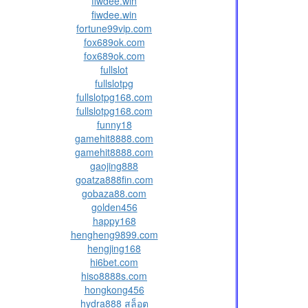
fiwdee.win
fiwdee.win
fortune99vip.com
fox689ok.com
fox689ok.com
fullslot
fullslotpg
fullslotpg168.com
fullslotpg168.com
funny18
gamehit8888.com
gamehit8888.com
gaojing888
goatza888fin.com
gobaza88.com
golden456
happy168
hengheng9899.com
hengjing168
hi6bet.com
hiso8888s.com
hongkong456
hydra888 สล็อต