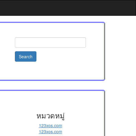
Search
for:
หมวดหมู่
123xos.com
123xos.com