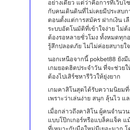
อย่างเดียว แต่ว่าคือการที่เว็
กับคนเดินดินที่ไม่เคยมีประสบ
ตอนตั้งแต่การสมัคร ฝากเงิน เล
ระบบอัตโนมัติที่เข้าใจง่าย ไม่ต
ต้องรอหลายชั่วโมง ทั้งหมดทุกอ
รู้สึกปลอดภัย ไม่ไม่ค่อยสบายใ
นอกเหนือจากนี้ pokbet88 ยังมีเ
เกมยอดฮิตประจำวัน ที่จะช่วยให้
ต้องไปเสิร์ชหารีวิวให้ยุ่งยาก
เกมคาสิโนสุดได้รับความนิยมที่
เพราะว่าเล่นง่าย สนุก ลุ้นไว แ
เมื่อกล่าวถึงคาสิโน ผู้คนจำน
แบบโป๊กเกอร์หรือแบล็คแจ็ค แม
ที่เหมาะกับมือใหม่มีเยอะมาก โด