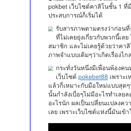
pokbet เว็บไซต์คาสิโนชั้น 1 ที่
ประสบการณ์ก็เริ่มได้
รับสารภาพตามตรงว่าก่อนที่จ
ที่ไม่เคยยุ่งเกี่ยวกับพวกนี้เ
สมาชิก และไม่เคยรู้ด้วยว่าคาส
ภาพจำแบบเดิมๆว่าเกิดเรื่องไกล
กระทั่งวันหนึ่งมีเพื่อนพ้องค
เว็บไซต์
pokebet88
เพราะเหต
แล้วก็เหมาะกับมือใหม่แบบสุดๆฟ
นั้นกำลังเบื่อๆไม่มีอะไรทำเล
อะไรนัก ผลเป็นเปลี่ยนแปลงควา
เลย เพราะเว็บไซต์แห่งนี้มันเข้