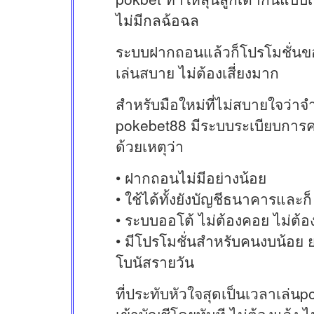
ไม่มีกลฉ้อฉล
ระบบฝากถอนแล้วก็โปรโมชั่นของ
เล่นสบาย ไม่ต้องเสี่ยงมาก
สำหรับมือใหม่ที่ไม่สบายใจว่า
pokebet88 มีระบบระเบียบการค
ด้วยเหตุว่า
• ฝากถอนไม่มีอย่างน้อย
• ใช้ได้ทั้งยังบัญชีธนาคารและก
• ระบบออโต้ ไม่ต้องคอย ไม่ต
• มีโปรโมชั่นสำหรับคนงบน้อย ย
โบนัสรายวัน
ที่ประทับหัวใจสุดเป็นเวลาเล่น