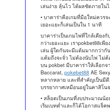
เล่นง่าย ลุ้นไว ได้ผลชัดภายในไม่
• บาคาร่าคือเกมที่มือใหม่ควรจะ
เยอะแยะก็เล่นเป็นใน 1 นาที
บาคาร่าเป็นเกมไพ่ที่ใกล้เคียงกั
กว่าเยอะแยะ เราpokbet88เพียงแค่
เล่น ผู้ใดกันจะมีแต้มมากกว่ากัน 
แต้มถึงจะจั่ว ไม่ต้องนับไพ่ ไม
บน pokbet มีบาคาร่าให้เลือก
Baccarat,
pokebet88
AE Sexy ร
หลากหลาย และที่สำคัญเป็นมีด
บรรยากาศเหมือนอยู่ในคาสิโนจร
• สล็อตเป็นเกมที่งบประมาณน้อยก
เริ่มเบทต่ำและก็ได้โอกาสแจ็ค