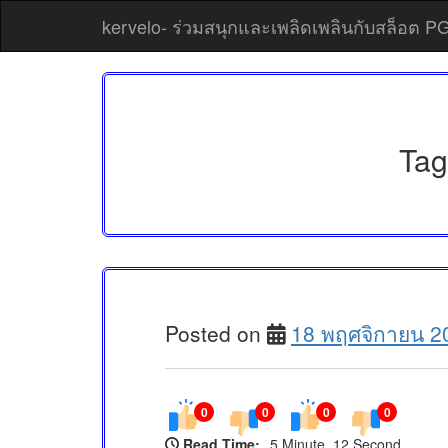
Skip
kervelo- ร่วมสนุกและเพลิดเพลินกับสล็อต P
to
content
Tag
Posted on
18 พฤศจิกายน 2
0
0
0
0
Read Time:
5 Minute, 12 Second