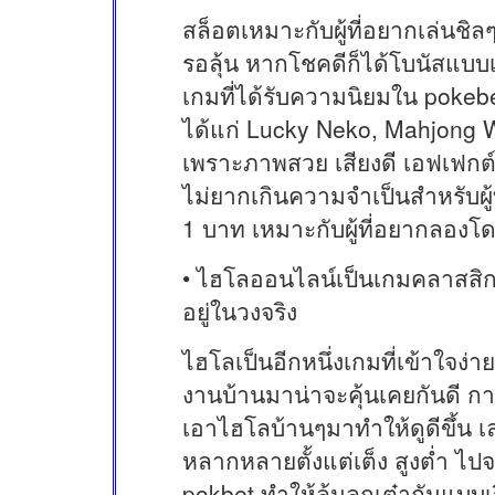
สล็อตเหมาะกับผู้ที่อยากเล่นชิ
รอลุ้น หากโชคดีก็ได้โบนัสแบบ
เกมที่ได้รับความนิยมใน poke
ได้แก่ Lucky Neko, Mahjong
เพราะภาพสวย เสียงดี เอฟเฟกต์ล
ไม่ยากเกินความจำเป็นสำหรับผู้
1 บาท เหมาะกับผู้ที่อยากลองโด
• ไฮโลออนไลน์เป็นเกมคลาสสิกที
อยู่ในวงจริง
ไฮโลเป็นอีกหนึ่งเกมที่เข้าใจง
งานบ้านมาน่าจะคุ้นเคยกันดี ก
เอาไฮโลบ้านๆมาทำให้ดูดีขึ้น เล
หลากหลายตั้งแต่เต็ง สูงต่ำ ไ
pokbet ทำให้ลุ้นลูกเต๋ากันแบบเ