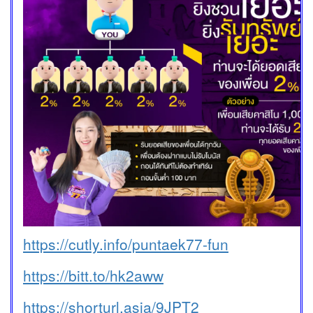
https://cutly.info/puntaek77-fun
https://bitt.to/hk2aww
https://shorturl.asia/9JPT2