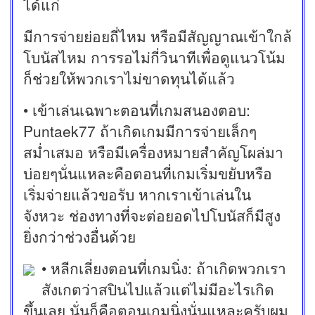
ได้แก่
มีการจ่ายย่อยถี่ไหม หรือมีสัญญาณเข้าใกล้
โบนัสไหม การรอไม่กี่วินาทีเพื่อดูแนวโน้ม
ก็ช่วยให้พวกเราไม่ขาดทุนได้แล้ว
• เข้าเล่นเฉพาะตอนที่เกมสนองตอบ:
Puntaek77 ถ้าเกิดเกมมีการจ่ายเล็กๆ
สม่ำเสมอ หรือมีเครื่องหมายสำคัญโผล่มา
บ่อยๆนั่นแหละคือตอนที่เกมเริ่มขยับหรือ
เริ่มจ่ายแล้วขอรับ หากเราเข้าเล่นใน
จังหวะ ช่องทางที่จะต่อยอดไปโบนัสก็มีสูง
ยิ่งกว่าช่วงอื่นด้วย
• หลีกเลี่ยงตอนที่เกมนิ่ง: ถ้าเกิดพวกเรา
สังเกตว่าสปินไปแล้วแต่ไม่มีอะไรเกิด
ขึ้นเลย นั่นก็คือตอนเกมนิ่งนั่นแหละครับผม