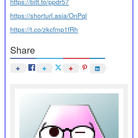
https://bitt.to/ppdr57
https://shorturl.asia/OnPql
https://t.co/zkcfmp1fRh
Share