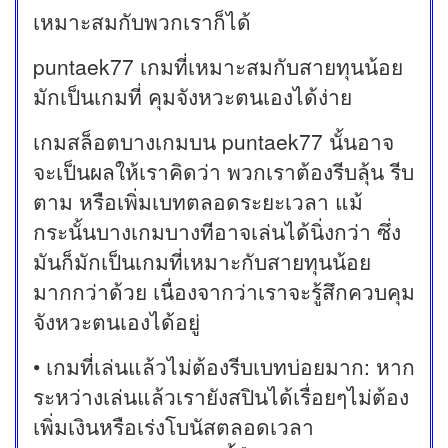
เหมาะสมกับพวกเราก็ได้
puntaek77 เกมที่เหมาะสมกับสายทุนน้อย
มักเป็นเกมที่ คุมจังหวะตนเองได้ง่าย
เกมสล็อตบางเกมบน puntaek77 นั้นอาจ
จะเป็นผลให้เราคิดว่า พวกเราต้องรีบลุ้น รีบ
ตาม หรือเพิ่มเบทตลอดระยะเวลา แม้
กระนั้นบางเกมบางทีอาจเล่นได้นิ่งกว่า ซึ่ง
มันก็มักเป็นเกมที่เหมาะกับสายทุนน้อย
มากกว่าด้วย เนื่องจากว่าเราจะรู้สึกควบคุม
จังหวะตนเองได้อยู่
• เกมที่เล่นแล้วไม่ต้องรีบเบทบ่อยมาก: หาก
ระหว่างเล่นแล้วเรายังสปินได้เรื่อยๆไม่ต้อง
เพิ่มเงินหรือเร่งโบนัสตลอดเวลา