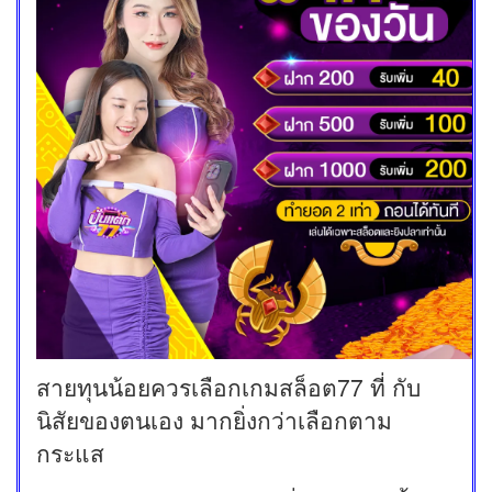
สายทุนน้อยควรเลือกเกมสล็อต77 ที่ กับ
นิสัยของตนเอง มากยิ่งกว่าเลือกตาม
กระแส