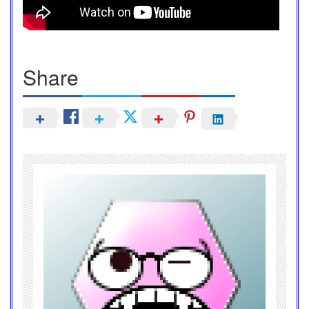
Share