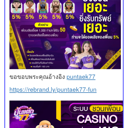
ขอขอบพระคุณอ้างอิง
puntaek77
https://rebrand.ly/puntaek77-fun