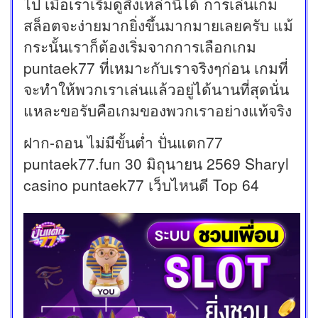
ไป เมื่อเราเริ่มดูสิ่งเหล่านี้ได้ การเล่นเกม
สล็อตจะง่ายมากยิ่งขึ้นมากมายเลยครับ แม้
กระนั้นเราก็ต้องเริ่มจากการเลือกเกม
puntaek77 ที่เหมาะกับเราจริงๆก่อน เกมที่
จะทำให้พวกเราเล่นแล้วอยู่ได้นานที่สุดนั่น
แหละขอรับคือเกมของพวกเราอย่างแท้จริง
ฝาก-ถอน ไม่มีขั้นต่ำ ปั่นแตก77
puntaek77.fun 30 มิถุนายน 2569 Sharyl
casino puntaek77 เว็บไหนดี Top 64