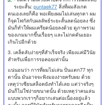
ระยะสั้น:
puntaek77
สิ่งที่ผมสังเกต
ตนเองเลยก็คือ พอเพียงผมไม่เล่นทุกตา ผม
ก็จุดโฟกัสกับผลลัพธ์ระยะสั้นลดน้อยลง ซึ่ง
มันก็ทำให้ผมเครียดน้อยลงด้วย ดูภาพรวม
ของเกมมากขึ้นเรื่อยๆ และไม่กดดันเยอะ
เกินไปอีกด้วย
3. เคล็ดลับง่ายๆที่สำเร็จจริง เพียงแค่มีวินัย
สำหรับเพื่อการรอคอยเท่านั้น
แน่นอนว่า การที่ผมไม่เล่น ปั่นแตก77 ทุก
ตานั้น มันอาจจะฟังมองง่ายครับผม ด้วย
เหตุว่าเซียนสล็อตยังทำได้เลย แต่ว่าจริงๆ
มันก็ไม่ใช่ง่ายขนาดนั้น ด้วยเหตุว่าคนเล่น
แบบพวกเราๆก็อยากเล่นต่อเนื่องอยู่แล้ว
ฉะนั้น การมีวินัยสำหรับการรอคอยจึงเป็น