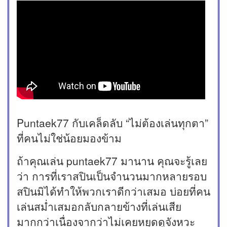
Puntaek77 กับเคล็ดลับ “ไม่ต้องเล่นทุกตา”
ที่คนไม่ใช่น้อยมองข้าม
ถ้าคุณเล่น puntaek77 มานาน คุณจะรู้เลย
ว่า การที่เราสปินเป็นจำนวนมากหลายรอบ
สปินมิได้ทำให้พวกเราดีกว่าเสมอ บ่อยที่คน
เล่นสม่ำเสมอกลับกลายข้างที่เล่นเสีย
มากกว่าเนื่องจากว่าไม่เคยหยุดดูจังหวะ