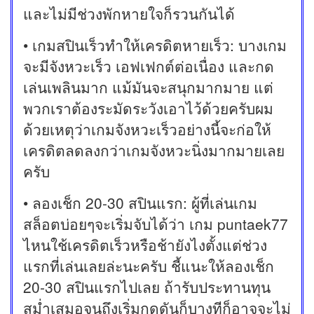
และไม่มีช่วงพักหายใจก็รวนกันได้
• เกมสปินเร็วทำให้เครดิตหายเร็ว: บางเกม
จะมีจังหวะเร็ว เอฟเฟกต์ต่อเนื่อง และกด
เล่นเพลินมาก แม้มันจะสนุกมากมาย แต่
พวกเราต้องระมัดระวังเอาไว้ด้วยครับผม
ด้วยเหตุว่าเกมจังหวะเร็วอย่างนี้จะก่อให้
เครดิตลดลงกว่าเกมจังหวะนิ่งมากมายเลย
ครับ
• ลองเช็ก 20-30 สปินแรก: ผู้ที่เล่นเกม
สล็อตบ่อยๆจะเริ่มจับได้ว่า เกม puntaek77
ไหนใช้เครดิตเร็วหรือช้ายังไงตั้งแต่ช่วง
แรกที่เล่นเลยล่ะนะครับ ชี้แนะให้ลองเช็ก
20-30 สปินแรกไปเลย ถ้ารับประทานทุน
สม่ำเสมอจนถึงเริ่มกดดันก็บางทีก็อาจจะไม่