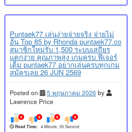
Puntaek77 เล่นง่ายจ่ายจริง จ่ายไม่
อั้น Top 85 by Rhonda puntaek77.co
สมาชิกใหม่รับ 1,500 ระบบเสถียร
แตกง่าย คุณภาพสูง เกมครบ ฟีเจอร์
เต็ม puntaek77 อยากเล่นครบทุกเกม
สมัครเลย 26 JUN 2569
Posted on
5 พฤษภาคม 2026
by
Lawrence Price
0
0
0
0
Read Time:
4 Minute, 35 Second