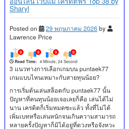
ออนไลน์ เว็บแม่ เครดิตฟรี Top 38 by
Sharyl
Posted on
29 พฤษภาคม 2026
by
Lawrence Price
0
0
0
0
Read Time:
4 Minute, 24 Second
3 แนวทางการเลือกเกมบน puntaek77
เกมแบบไหนเหมาะกับสายทุนน้อย?
การเริ่มต้นเล่นสล็อตกับ puntaek77 นั้น
ปัญหาที่คนทุนน้อยเจอเลยก็คือ เล่นได้ไม่
นาน เครดิตก็เริ่มหมดซะแล้ว ทั้งที่ไม่ได้
เพิ่มเบทหรือเล่นหนักจนเกินความสามารถ
หลายครั้งปัญหาก็มิได้อยู่ที่ดวงหรือจังหวะ