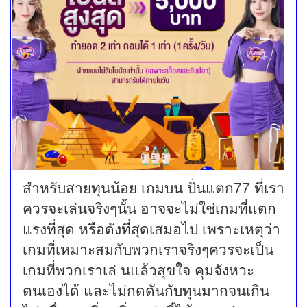
สำหรับสายทุนน้อย เกมบน ปั่นแตก77 ที่เรา
ควรจะเล่นจริงๆนั้น อาจจะไม่ใช่เกมที่แตก
แรงที่สุด หรือดังที่สุดเสมอไป เพราะเหตุว่า
เกมที่เหมาะสมกับพวกเราจริงๆควรจะเป็น
เกมที่พวกเราเล่ นแล้วสุขใจ คุมจังหวะ
ตนเองได้ และไม่กดดันกับทุนมากจนเกิน