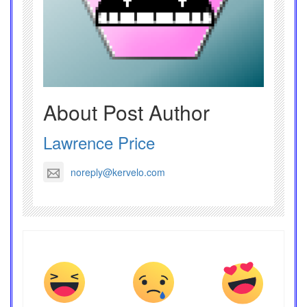
About Post Author
Lawrence Price
noreply@kervelo.com