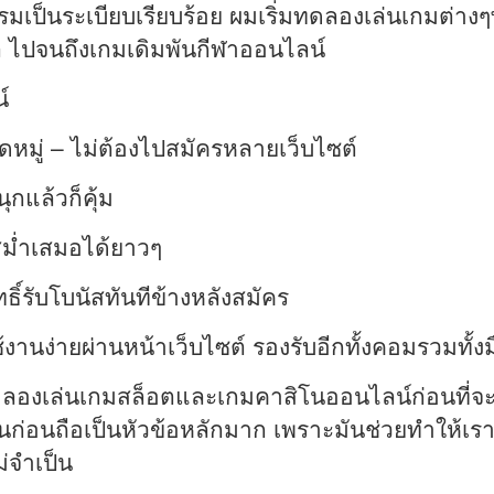
มเป็นระเบียบเรียบร้อย ผมเริ่มทดลองเล่นเกมต่าง
โล ไปจนถึงเกมเดิมพันกีฬาออนไลน์
์
มู่ – ไม่ต้องไปสมัครหลายเว็บไซต์
ุกแล้วก็คุ้ม
นสม่ำเสมอได้ยาวๆ
ธิ์รับโบนัสทันทีข้างหลังสมัคร
ช้งานง่ายผ่านหน้าเว็บไซต์ รองรับอีกทั้งคอมรวมทั้
ลองเล่นเกมสล็อตและเกมคาสิโนออนไลน์ก่อนที่จะท
ก่อนถือเป็นหัวข้อหลักมาก เพราะมันช่วยทำให้เราร
ม่จำเป็น