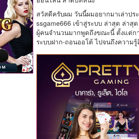
สวัสดีครับผม วันนี้ผมอยากมาเล่าป
ssgame666 เข้าสู่ระบบ ล่าสุด ล่าส
ผู้คนจำนวนมากพูดถึงขณะนี้ ตั้งแต่ก
ระบบฝาก-ถอนออโต้ ไปจนถึงความรู้สึ