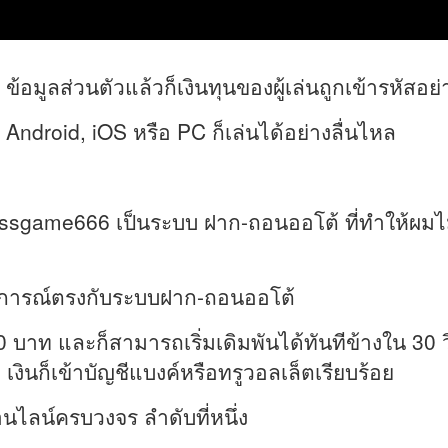
้อมูลส่วนตัวแล้วก็เงินทุนของผู้เล่นถูกเข้ารหัสอย
Android, iOS หรือ PC ก็เล่นได้อย่างลื่นไหล
ุดใน ssgame666 เป็นระบบ ฝาก-ถอนออโต้ ที่ทำให้ผม
บการณ์ตรงกับระบบฝาก-ถอนออโต้
 บาท และก็สามารถเริ่มเดิมพันได้ทันทีข้างใน 30 ว
ี เงินก็เข้าบัญชีแบงค์หรือทรูวอลเล็ตเรียบร้อย
นไลน์ครบวงจร ลำดับที่หนึ่ง