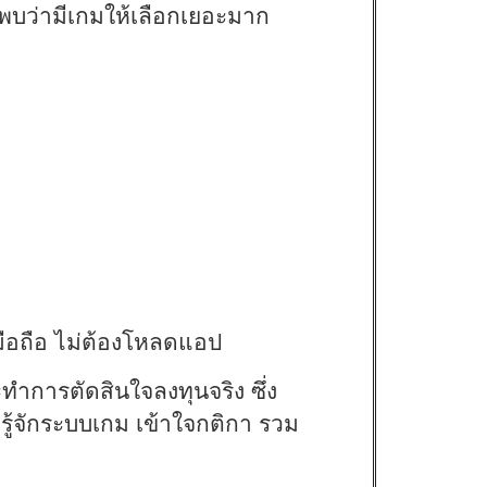
ๆพบว่ามีเกมให้เลือกเยอะมาก
งมือถือ ไม่ต้องโหลดแอป
ำการตัดสินใจลงทุนจริง ซึ่ง
ู้จักระบบเกม เข้าใจกติกา รวม