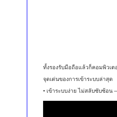
ทั้งรองรับมือถือแล้วก็คอมพิวเ
จุดเด่นของการเข้าระบบล่าสุด
• เข้าระบบง่าย ไม่สลับซับซ้อน 