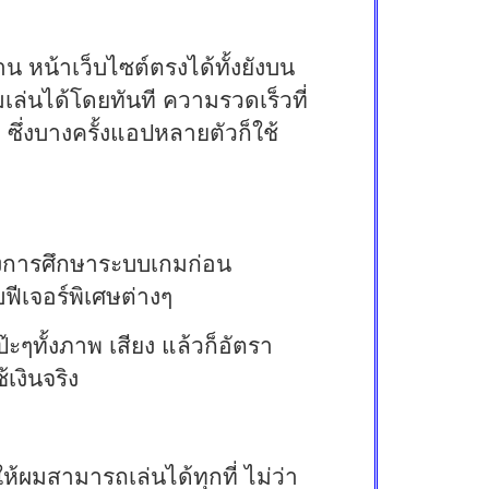
าน หน้าเว็บไซต์ตรงได้ทั้งยังบน
มเล่นได้โดยทันที ความรวดเร็วที่
ง ซึ่งบางครั้งแอปหลายตัวก็ใช้
ต้องการศึกษาระบบเกมก่อน
ฟีเจอร์พิเศษต่างๆ
ๆทั้งภาพ เสียง แล้วก็อัตรา
เงินจริง
ให้ผมสามารถเล่นได้ทุกที่ ไม่ว่า