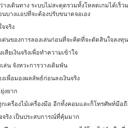
ะหว่างเดินทาง ระบบไม่สะดุดรวมทั้งโหลดเกมได้เร็ว
ือนบางแอปที่จะต้องปรับขนาดจอเอง
ใจจริง
นของการลองเล่นก่อนที่จะคิดที่จะตัดสินใจลงทุนจริ
งเสียเงินจริงเพื่อทำความเข้าใจ
รเล่น จังหวะการวางเดิมพัน
เพื่อมองผลลัพธ์ก่อนลงเงินจริง
ยุ่งยาก
ุกเครื่องไม้เครื่องมือ อีกทั้งคอมและก็โทรศัพท์มือถ
จจริง เป็นประสบการณ์ที่คุ้มมาก