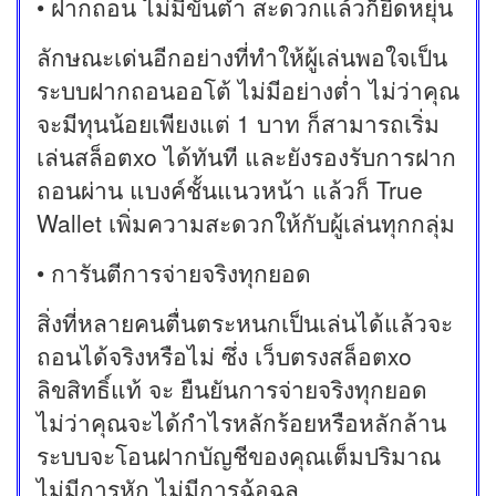
• ฝากถอน ไม่มีขั้นต่ำ สะดวกแล้วก็ยืดหยุ่น
ลักษณะเด่นอีกอย่างที่ทำให้ผู้เล่นพอใจเป็น
ระบบฝากถอนออโต้ ไม่มีอย่างต่ำ ไม่ว่าคุณ
จะมีทุนน้อยเพียงแต่ 1 บาท ก็สามารถเริ่ม
เล่นสล็อตxo ได้ทันที และยังรองรับการฝาก
ถอนผ่าน แบงค์ชั้นแนวหน้า แล้วก็ True
Wallet เพิ่มความสะดวกให้กับผู้เล่นทุกกลุ่ม
• การันตีการจ่ายจริงทุกยอด
สิ่งที่หลายคนตื่นตระหนกเป็นเล่นได้แล้วจะ
ถอนได้จริงหรือไม่ ซึ่ง เว็บตรงสล็อตxo
ลิขสิทธิ์แท้ จะ ยืนยันการจ่ายจริงทุกยอด
ไม่ว่าคุณจะได้กำไรหลักร้อยหรือหลักล้าน
ระบบจะโอนฝากบัญชีของคุณเต็มปริมาณ
ไม่มีการหัก ไม่มีการฉ้อฉล