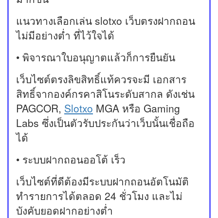
แนวทางเลือกเล่น slotxo เว็บตรงฝากถอน
ไม่มีอย่างต่ำ ที่ไว้ใจได้
• พิจารณาใบอนุญาตแล้วก็การยืนยัน
เว็บไซต์ตรงลิขสิทธิ์แท้ควรจะมี เอกสาร
สิทธิ์จากองค์กรคาสิโนระดับสากล ดังเช่น
PAGCOR,
Slotxo
MGA หรือ Gaming
Labs ซึ่งเป็นตัวรับประกันว่าเว็บนั้นเชื่อถือ
ได้
• ระบบฝากถอนออโต้ เร็ว
เว็บไซต์ที่ดีต้องมีระบบฝากถอนอัตโนมัติ
ทำรายการได้ตลอด 24 ชั่วโมง และไม่
บังคับยอดฝากอย่างต่ำ