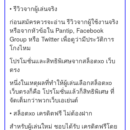
• รีวิวจากผู้เล่นจริง
ก่อนสมัครควรจะอ่าน รีวิวจากผู้ใช้งานจริง
หรือจากหัวข้อใน Pantip, Facebook
Group หรือ Twitter เพื่อดูว่ามีประวัติการ
โกงไหม
โปรโมชั่นและสิทธิพิเศษจากสล็อตxo เว็บ
ตรง
หนึ่งในเหตุผลที่ทำให้ผู้เล่นเลือกสล็อตxo
เว็บตรงก็คือ โปรโมชั่นแล้วก็สิทธิพิเศษ ที่
จัดเต็มกว่าพวกเว็บเอเย่นต์
• สล็อตxo เครดิตฟรี ไม่ต้องฝาก
สำหรับผู้เล่นใหม่ ชอบได้รับ เครดิตฟรีโดย