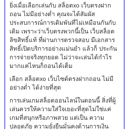
ยิ่งเมื่อเลือกเล่นกับ สล็อตxo เว็บตรงฝาก
ถอน ไม่มีอย่างต่ำ คุณจะได้สัมผัส
ประสบการณ์การเดิมพันที่ไม่เหมือนกันกับ
เดิม เพราะว่าเว็บตรงพวกนี้เป็น เว็บสล็อต
ลิขสิทธิ์แท้ ที่ผ่านการตรวจสอบ มีเอกสาร
สิทธิ์เปิดบริการอย่างแม่นยำ แล้วก็ ประกัน
การจ่ายจริงทุกยอด ไม่ว่าจะเล่นได้กำไร
มากแค่ไหนก็ถอนได้เต็ม
เลือก สล็อตxo เว็บไซต์ตรงฝากถอน ไม่มี
อย่างต่ำ ได้ง่ายที่สุด
การเล่นเกมสล็อตออนไลน์ในตอนนี้ สิ่งที่ผู้
เล่นควรให้ความใส่ใจเยอะที่สุดไม่ใช่แค่
เกมที่สนุกหรือภาพสวย แต่เป็น ความ
ปลอดภัย ความยั่งยืนมั่นคงด้านการเงิน