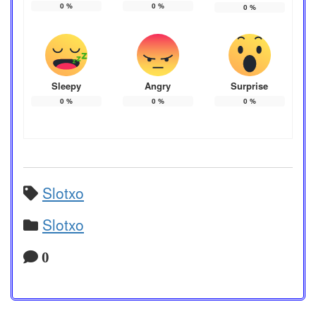
0
%
0
%
0
%
Sleepy
Angry
Surprise
0
%
0
%
0
%
Slotxo
Slotxo
0