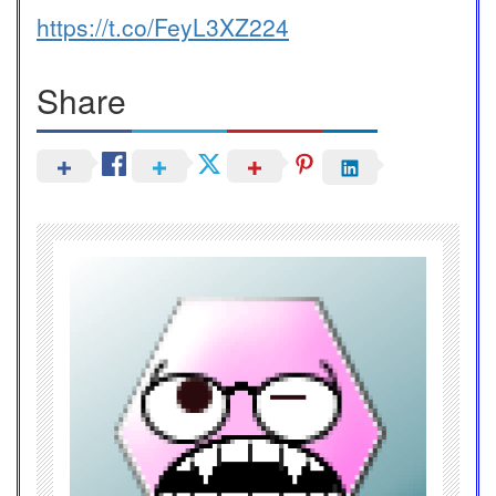
https://t.co/FeyL3XZ224
Share