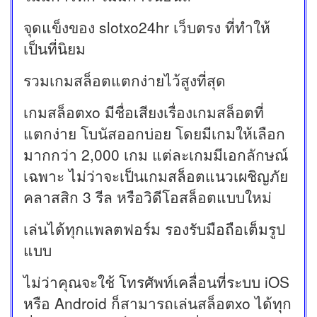
จุดแข็งของ slotxo24hr เว็บตรง ที่ทำให้
เป็นที่นิยม
รวมเกมสล็อตแตกง่ายไว้สูงที่สุด
เกมสล็อตxo มีชื่อเสียงเรื่องเกมสล็อตที่
แตกง่าย โบนัสออกบ่อย โดยมีเกมให้เลือก
มากกว่า 2,000 เกม แต่ละเกมมีเอกลักษณ์
เฉพาะ ไม่ว่าจะเป็นเกมสล็อตแนวเผชิญภัย
คลาสสิก 3 รีล หรือวิดีโอสล็อตแบบใหม่
เล่นได้ทุกแพลตฟอร์ม รองรับมือถือเต็มรูป
แบบ
ไม่ว่าคุณจะใช้ โทรศัพท์เคลื่อนที่ระบบ iOS
หรือ Android ก็สามารถเล่นสล็อตxo ได้ทุก