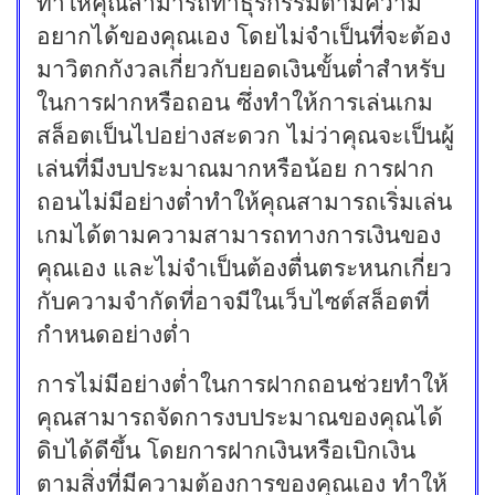
ทำให้คุณสามารถทำธุรกรรมตามความ
อยากได้ของคุณเอง โดยไม่จำเป็นที่จะต้อง
มาวิตกกังวลเกี่ยวกับยอดเงินขั้นต่ำสำหรับ
ในการฝากหรือถอน ซึ่งทำให้การเล่นเกม
สล็อตเป็นไปอย่างสะดวก ไม่ว่าคุณจะเป็นผู้
เล่นที่มีงบประมาณมากหรือน้อย การฝาก
ถอนไม่มีอย่างต่ำทำให้คุณสามารถเริ่มเล่น
เกมได้ตามความสามารถทางการเงินของ
คุณเอง และไม่จำเป็นต้องตื่นตระหนกเกี่ยว
กับความจำกัดที่อาจมีในเว็บไซต์สล็อตที่
กำหนดอย่างต่ำ
การไม่มีอย่างต่ำในการฝากถอนช่วยทำให้
คุณสามารถจัดการงบประมาณของคุณได้
ดิบได้ดีขึ้น โดยการฝากเงินหรือเบิกเงิน
ตามสิ่งที่มีความต้องการของคุณเอง ทำให้