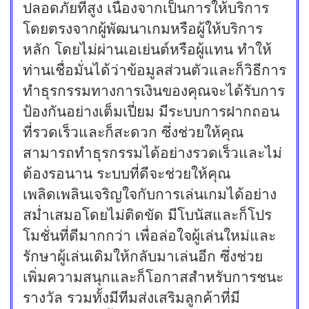
ปลอดภัยที่สูง เนื่องจากเป็นการให้บริการ
โดยตรงจากผู้พัฒนาเกมหรือผู้ให้บริการ
หลัก โดยไม่ผ่านเอเย่นต์หรือผู้แทน ทำให้
ท่านเชื่อมั่นได้ว่าข้อมูลส่วนตัวและก็วิธีการ
ทำธุรกรรมทางการเงินของคุณจะได้รับการ
ป้องกันอย่างเต็มเปี่ยม มีระบบการฝากถอน
ที่รวดเร็วและก็สะดวก ซึ่งช่วยให้คุณ
สามารถทำธุรกรรมได้อย่างรวดเร็วและไม่
ต้องรอนาน ระบบที่ดีจะช่วยให้คุณ
เพลิดเพลินเจริญใจกับการเล่นเกมได้อย่าง
สม่ำเสมอโดยไม่ติดขัด มีโบนัสและก็โปร
โมชั่นที่ดีมากกว่า เพื่อล่อใจผู้เล่นใหม่และ
รักษาผู้เล่นเดิมให้กลับมาเล่นอีก ซึ่งช่วย
เพิ่มความสนุกและก็โอกาสสำหรับการชนะ
รางวัล รวมทั้งมีทีมส่งเสริมลูกค้าที่มี