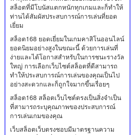
สล็อตที่มีโบนัสแตกหนักทุกเกมและก็ทำให้
ท่านได้สัมผัสประสบการณ์การเล่นที่ยอด
เยี่ยม
สล็อต168 ยอดเยี่ยมในเกมคาสิโนออนไลน์
ยอดนิยมอย่างสูงในขณะนี้ ด้วยการเล่นที่
ง่ายและได้โอกาสสำหรับในการชนะรางวัล
ใหญ่ การเลือกเว็บไซต์สล็อตที่ดีสามารถ
ทำให้ประสบการณ์การเล่นของคุณเป็นไป
อย่างสะดวกและก็ถูกใจมากขึ้นเรื่อยๆ
สล็อต168 สล็อตเว็บไซต์ตรงเป็นสิ่งจำเป็น
ที่สามารถระบุคุณภาพของประสบการณ์
การเล่นเกมของคุณ
เว็บสล็อตเว็บตรงชอบมีมาตรฐานความ