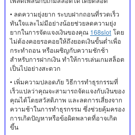
เพลิดเพลินกับเกมสล็อตได้โดยตลอด
• ลดความยุ่งยาก ระบบฝากถอนที่รวดเร็ว
ทันใจและไม่มีอย่างน้อยช่วยลดความยุ่ง
ยากในการจัดแจงเงินของคุณ
168slot
โดย
ไม่ต้องคอยรอคอยให้ถึงยอดเงินขั้นต่ำเพื่อ
กระทำถอน หรือเผชิญกับความชักช้า
สำหรับการฝากเงิน ทำให้การเล่นเกมสล็อต
เป็นไปอย่างสะดวก
• เพิ่มความปลอดภัย วิธีการทำธุรกรรมที่
เร็วแปลว่าคุณจะสามารถจัดแจงกับเงินของ
คุณได้โดยสวัสดิภาพ และลดการเสี่ยงจาก
ความช้าในการทำธุรกรรม ซึ่งช่วยคุ้มครอง
การเกิดปัญหาหรือข้อผิดพลาดที่อาจเกิด
ขึ้น