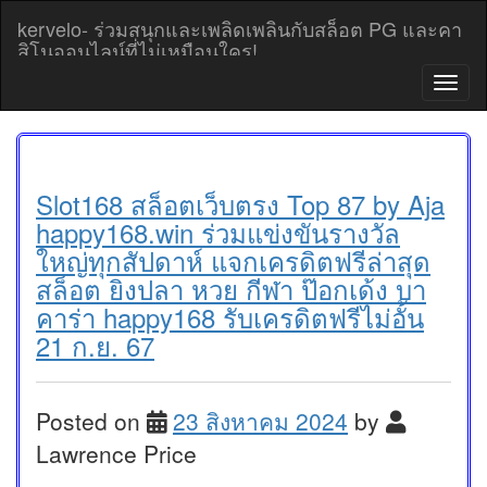
Skip
kervelo- ร่วมสนุกและเพลิดเพลินกับสล็อต PG และคา
to
สิโนออนไลน์ที่ไม่เหมือนใคร!
content
T
o
g
g
l
e
Slot168 สล็อตเว็บตรง Top 87 by Aja
n
happy168.win ร่วมแข่งขันรางวัล
a
ใหญ่ทุกสัปดาห์ แจกเครดิตฟรีล่าสุด
v
สล็อต ยิงปลา หวย กีฬา ป๊อกเด้ง บา
i
g
คาร่า happy168 รับเครดิตฟรีไม่อั้น
a
21 ก.ย. 67
t
i
o
n
Posted on
23 สิงหาคม 2024
by
Lawrence Price