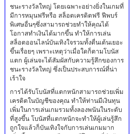
ชนะรางวัลใหญ่ โดยเฉพาะอย่างยิ่งในเกมที่
มีการหมุนฟรีหรือ สล็อตเครดิตฟรี ฟีพบร์
พิเศษอื่นๆซึ่งสามารถช่วยทำให้คุณได้
โอกาสทำเงินได้มากขึ้น ทำให้การเล่น
สล็อตออนไลน์บันเทิงใจรวมทั้งตื่นเต้นเยอะ
ขึ้นเรื่อยๆ เพราะเหตุว่าเมื่อใดก็ตามโบนัส
แตก ผู้เล่นจะได้สัมผัสกับความรู้สึกของการ
ชนะรางวัลใหญ่ ซึ่งเป็นประสบการณ์ที่น่า
เร้าใจ
การได้รับโบนัสที่แตกหนักสามารถช่วยเพิ่ม
เครดิตในบัญชีของคุณ ทำให้ท่านมีเงินทุน
เพิ่มในการเล่นเกมรวมทั้งลองพนันในระดับ
ที่สูงขึ้น โบนัสที่แตกหนักจะทำให้ผู้เล่นรู้สึก
ถูกใจแล้วก็บันเทิงใจกับการเล่นเกมมาก