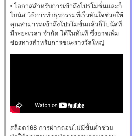
• โอกาสสำหรับการเข้าถึงโปรโมชั่นและก็
โบนัส วิธีการทำธุรกรรมที่เร็วทันใจช่วยให้
คุณสามารถเข้าถึงโปรโมชั่นแล้วก็โบนัสที่
มีระยะเวลา จำกัด ได้ในทันที ซึ่งอาจเพิ่ม
ช่องทางสำหรับการชนะรางวัลใหญ่
สล็อต168 การฝากถอนไม่มีขั้นต่ำช่วย