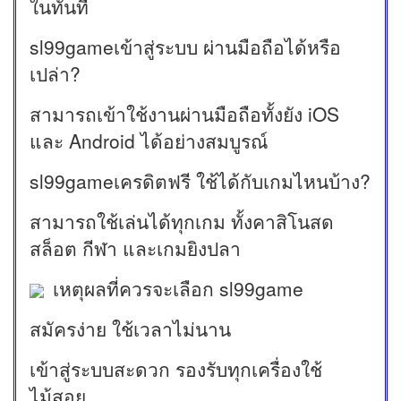
ในทันที
sl99gameเข้าสู่ระบบ ผ่านมือถือได้หรือ
เปล่า?
สามารถเข้าใช้งานผ่านมือถือทั้งยัง iOS
และ Android ได้อย่างสมบูรณ์
sl99gameเครดิตฟรี ใช้ได้กับเกมไหนบ้าง?
สามารถใช้เล่นได้ทุกเกม ทั้งคาสิโนสด
สล็อต กีฬา และเกมยิงปลา
เหตุผลที่ควรจะเลือก sl99game
สมัครง่าย ใช้เวลาไม่นาน
เข้าสู่ระบบสะดวก รองรับทุกเครื่องใช้
ไม้สอย