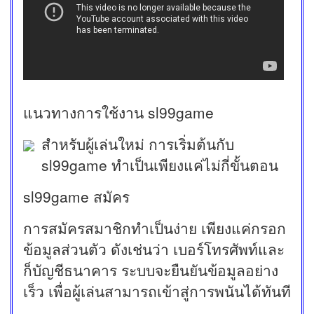
แนวทางการใช้งาน sl99game
สำหรับผู้เล่นใหม่ การเริ่มต้นกับ
sl99game ทำเป็นเพียงแค่ไม่กี่ขั้นตอน
sl99game สมัคร
การสมัครสมาชิกทำเป็นง่าย เพียงแค่กรอก
ข้อมูลส่วนตัว ดังเช่นว่า เบอร์โทรศัพท์และ
ก็บัญชีธนาคาร ระบบจะยืนยันข้อมูลอย่าง
เร็ว เพื่อผู้เล่นสามารถเข้าสู่การพนันได้ทันที