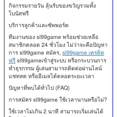
กิจกรรมรายวัน ลุ้นรับของขวัญรวมทั้ง
โบนัสฟรี
บริการลูกค้าและซัพพอร์ต
ทีมงานของ sl99game พร้อมช่วยเหลือ
สมาชิกตลอด 24 ชั่วโมง ไม่ว่าจะคือปัญหา
การ sl99game สมัคร,
sl99game เครดิต
ฟรี
sl99gameเข้าสู่ระบบ หรือกระบวนการ
ทำธุรกรรม ผู้เล่นสามารถติดต่อผ่านไลน์
แชทสด หรืออีเมลได้ตลอดระยะเวลา
ปัญหาที่พบได้ทั่วไป (FAQ)
การสมัคร sl99game ใช้เวลานานหรือไม่?
ใช้เวลาไม่เกิน 2 นาที สามารถเริ่มเล่นได้