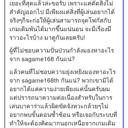
เยอะที่สุดแล้วล่ะขอรับ เพราะแค่ตัดสิ่งไม่
สำคัญออกไป มีเพียงแค่สิ่งที่ผู้เล่นอยากได้
จริงๆก็จะก่อให้ผู้เล่นสามารถจุดโฟกัสกับ
เกมเดิมพันได้มากขึ้นแน่นอน จะมีเรื่องมี
ราวอะไรบ้าง มาดูกันเลยครับ!
ผู้ที่ไม่ชอบความปั่นป่วนกำลังมองหาอะไร
จาก sagame168 กันแน่?
แล้วคนที่ไม่ชอบความยุ่งเหยิงมองหาอะไร
จาก sagame168th กันแน่? พวกเขามิได้
อยากได้แค่ความง่ายเพียงแค่นั้นครับผม
แต่ปรารถนาความต่อเนื่องสำหรับในการ
เล่นบาคาร่าแล้วผิดขัดจังหวะกล้วยๆไม่
อยากพบขั้นตอนซ้ำซ้อน หรือเจอกับระบบที่
ทำให้จะต้องคิดมากนอกเหนือจากเกมเดิม