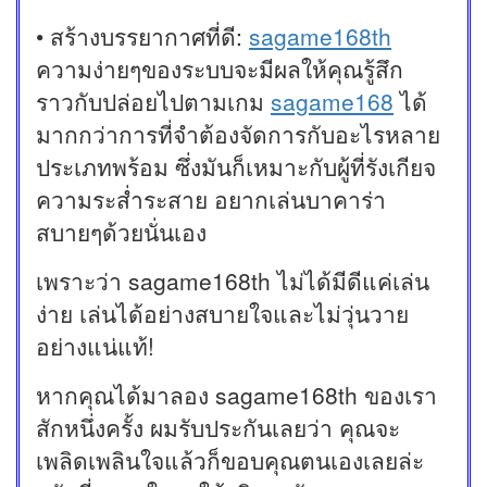
• สร้างบรรยากาศที่ดี:
sagame168th
ความง่ายๆของระบบจะมีผลให้คุณรู้สึก
ราวกับปล่อยไปตามเกม
sagame168
ได้
มากกว่าการที่จำต้องจัดการกับอะไรหลาย
ประเภทพร้อม ซึ่งมันก็เหมาะกับผู้ที่รังเกียจ
ความระส่ำระสาย อยากเล่นบาคาร่า
สบายๆด้วยนั่นเอง
เพราะว่า sagame168th ไม่ได้มีดีแค่เล่น
ง่าย เล่นได้อย่างสบายใจและไม่วุ่นวาย
อย่างแน่แท้!
หากคุณได้มาลอง sagame168th ของเรา
สักหนึ่งครั้ง ผมรับประกันเลยว่า คุณจะ
เพลิดเพลินใจแล้วก็ขอบคุณตนเองเลยล่ะ