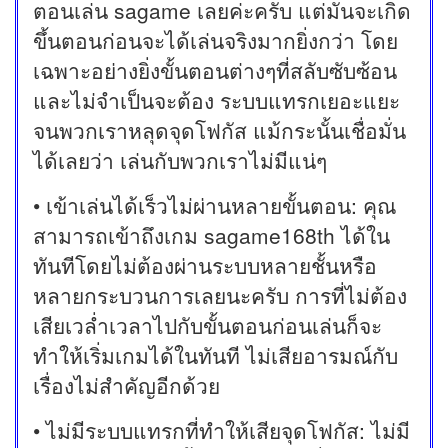
ตอนเล่น sagame เลยค่ะครับ แต่มันจะเกิด
ขึ้นตอนก่อนจะได้เล่นจริงมากยิ่งกว่า โดย
เฉพาะอย่างยิ่งขั้นตอนต่างๆที่สลับซับซ้อน
และไม่จำเป็นจะต้อง ระบบแทรกเยอะแยะ
จนพวกเราหลุดจุดโฟกัส แม้กระนั้นเชื่อมั่น
ได้เลยว่า เล่นกับพวกเราไม่มีแน่ๆ
• เข้าเล่นได้เร็วไม่ผ่านหลายขั้นตอน: คุณ
สามารถเข้าถึงเกม sagame168th ได้ใน
ทันทีโดยไม่ต้องผ่านระบบหลายชั้นหรือ
หลายกระบวนการเลยนะครับ การที่ไม่ต้อง
เสียเวล่ำเวลาไปกับขั้นตอนก่อนเล่นก็จะ
ทำให้เริ่มเกมได้ในทันที ไม่เสียอารมณ์กับ
เรื่องไม่สำคัญอีกด้วย
• ไม่มีระบบแทรกที่ทำให้เสียจุดโฟกัส: ไม่มี