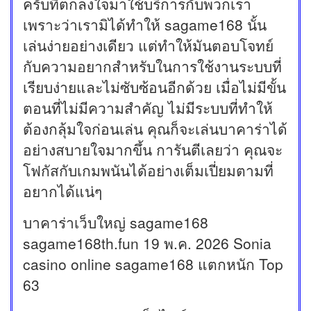
ครับที่ตกลงใจมาใช้บริการกับพวกเรา
เพราะว่าเรามิได้ทำให้ sagame168 นั้น
เล่นง่ายอย่างเดียว แต่ทำให้มันตอบโจทย์
กับความอยากสำหรับในการใช้งานระบบที่
เรียบง่ายและไม่ซับซ้อนอีกด้วย เมื่อไม่มีขั้น
ตอนที่ไม่มีความสำคัญ ไม่มีระบบที่ทำให้
ต้องกลุ้มใจก่อนเล่น คุณก็จะเล่นบาคาร่าได้
อย่างสบายใจมากขึ้น การันตีเลยว่า คุณจะ
โฟกัสกับเกมพนันได้อย่างเต็มเปี่ยมตามที่
อยากได้แน่ๆ
บาคาร่าเว็บใหญ่ sagame168
sagame168th.fun 19 พ.ค. 2026 Sonia
casino online sagame168 แตกหนัก Top
63