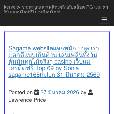
Skip
kervelo- ร่วมสนุกและเพลิดเพลินกับสล็อต PG และคา
to
สิโนออนไลน์ที่ไม่เหมือนใคร!
content
T
o
g
g
l
e
Sagame websiteแจกหนัก บาคาร่า
n
แตกดีแบบเกินต้าน เล่นเพลินทั้งวัน
a
ลุ้นมันทุกไม้จริงๆ casino เว็บแม่
v
เครดิตฟรี Top 69 by Sonia
i
g
sagame168th.fun 31 มีนาคม 2569
a
t
i
Posted on
27 มีนาคม 2026
by
o
n
Lawrence Price