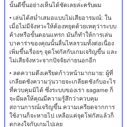
นั้นดีขึ้นอย่างเห็นได้ชัดเลยล่ะครับผม
• เล่นได้สม่ำเสมอแบบไม่เสียอารมณ์: ใน
เมื่อไม่มีจังหวะให้ต้องหยุดด้วยเหตุว่าระบบ
ค้างหรือขั้นตอนแทรก มันก็ทำให้การเล่น
บาคาร่าของคุณนั้นลื่นไหลรวมทั้งต่อเนื่อง
เพิ่มขึ้นเรื่อยๆ จุดโฟกัสกับเกมเจริญขึ้น และ
ไม่เสียจังหวะจากปัจจัยภายนอกอีก
• ลดความตึงเครียดก้าวหน้ามากมาย: ผู้ที่
เกลียดชังความวุ่นวายจะเกลียดชังกับอะไร
ที่ควบคุมมิได้ ซึ่งระบบของเรา sagame ก็
จะมีผลให้คุณมีความรู้สึกว่าควบคุม
สถานการณ์เจริญขึ้น ความเครียดจากการ
ใช้งานก็จะหายไป เหลือแค่จุดโฟกัสแล้วก็
ตกลงใจกับเกมไปเลย