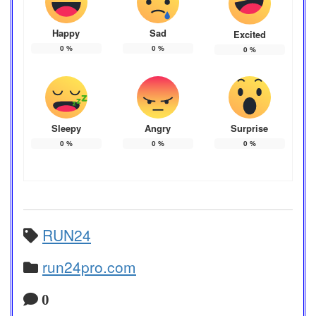
Happy
Sad
Excited
0
%
0
%
0
%
Sleepy
Angry
Surprise
0
%
0
%
0
%
RUN24
run24pro.com
0