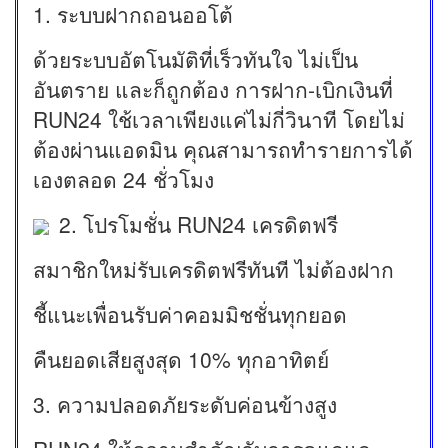
1. ระบบฝากถอนออโต้
ด้วยระบบอัตโนมัติที่เร็วทันใจ ไม่เป็น
อันตราย และก็ถูกต้อง การฝาก-เบิกเงินที่
RUN24 ใช้เวลาเพียงแค่ไม่กี่วินาที โดยไม่
ต้องผ่านแอดมิน คุณสามารถทำรายการได้
เองตลอด 24 ชั่วโมง
2. โปรโมชั่น RUN24 เครดิตฟรี
สมาชิกใหม่รับเครดิตฟรีทันที ไม่ต้องฝาก
ชี้แนะเพื่อนรับค่าคอมมิชชั่นทุกยอด
คืนยอดเสียสูงสุด 10% ทุกอาทิตย์
3. ความปลอดภัยระดับค่อนข้างสูง