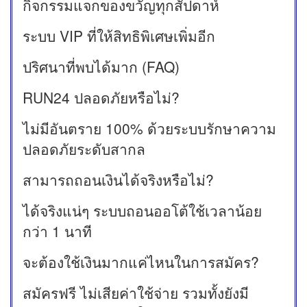
กิจกรรมแจกของขวัญทุกสัปดาห์
ระบบ VIP ที่ให้สิทธิพิเศษเพิ่มอีก
ปริศนาที่พบได้มาก (FAQ)
RUN24 ปลอดภัยหรือไม่?
ไม่มีอันตราย 100% ด้วยระบบรักษาความ
ปลอดภัยระดับสากล
สามารถถอนเงินได้จริงหรือไม่?
ได้จริงแน่ๆ ระบบถอนออโต้ใช้เวลาน้อย
กว่า 1 นาที
จะต้องใช้เงินมากแค่ไหนในการสมัคร?
สมัครฟรี ไม่เสียค่าใช้จ่าย รวมทั้งยังมี