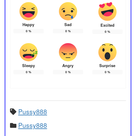
Happy
Sad
Excited
0
%
0
%
0
%
Sleepy
Angry
Surprise
0
%
0
%
0
%
Pussy888
Pussy888