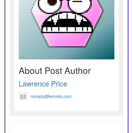
About Post Author
Lawrence Price
noreply@kervelo.com