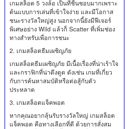
เกมสล็อต 5 วงล้อ เป็นที่ชื่นชอบมากเพราะ
ต้นแบบการเล่นที่เข้าใจง่าย และมีโอกาส
ชนะรางวัลใหญ่สูง นอกจากนี้ยังมีฟีเจอร์
พิเศษอย่าง Wild แล้วก็ Scatter ที่เพิ่มช่อง
ทางสำหรับเพื่อการชนะ
2. เกมสล็อตธีมเผชิญภัย
เกมสล็อตธีมเผชิญภัย มีเนื้อเรื่องที่น่าเร้าใจ
และกราฟิกที่น่าดึงดูด ดังเช่น เกมที่เกี่ยว
กับการค้นหาสมบัติหรือต่อสู้กับตัว
ประหลาด
3. เกมสล็อตแจ็คพอต
หากคุณอยากลุ้นรับรางวัลใหญ่ เกมสล็อต
แจ็คพอต คือทางเลือกที่ดี ด้วยการสั่งสม