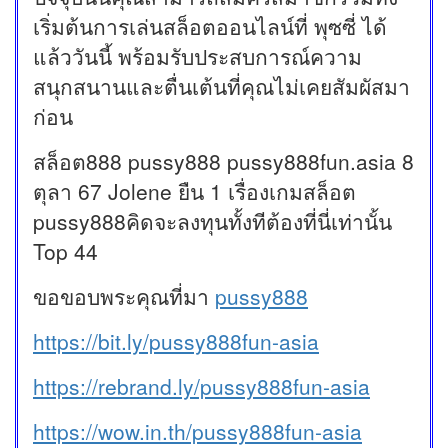
เริ่มต้นการเล่นสล็อตออนไลน์ที่ พุซซี่ ได้
แล้ววันนี้ พร้อมรับประสบการณ์ความ
สนุกสนานและตื่นเต้นที่คุณไม่เคยสัมผัสมา
ก่อน
สล็อต888 pussy888 pussy888fun.asia 8
ตุลา 67 Jolene ยืน 1 เรื่องเกมสล็อต
pussy888คิดจะลงทุนทั้งทีต้องที่นี่เท่านั้น
Top 44
ขอขอบพระคุณที่มา
pussy888
https://bit.ly/pussy888fun-asia
https://rebrand.ly/pussy888fun-asia
https://wow.in.th/pussy888fun-asia