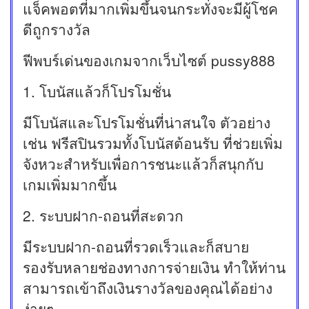
แจ็คพอตที่มากเพิ่มขึ้นจนกระทั่งจะมีผู้โชค
ดีถูกรางวัล
ฟีพบร์เด่นของเกมจากเว็บไซต์ pussy888
1. โบนัสแล้วก็โปรโมชั่น
มีโบนัสและโปรโมชั่นที่น่าสนใจ ตัวอย่าง
เช่น ฟรีสปินรวมทั้งโบนัสต้อนรับ ที่ช่วยเพิ่ม
จังหวะสำหรับเพื่อการชนะแล้วก็สนุกกับ
เกมเพิ่มมากขึ้น
2. ระบบฝาก-ถอนที่สะดวก
มีระบบฝาก-ถอนที่รวดเร็วและก็สบาย
รองรับหลายช่องทางการจ่ายเงิน ทำให้ท่าน
สามารถเข้าถึงเงินรางวัลของคุณได้อย่าง
ง่ายๆ