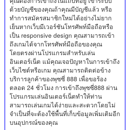
คุณต้องการเข้าถึงในแถบที่อยู่ เข้าระบบ
ด้วยบัญชีของคุณถ้าคุณมีบัญชีแล้ว หรือ
ทำการสมัครสมาชิกใหม่ได้อย่างไม่ยาก
เย็นหากเว็บมีเวอร์ชันโทรศัพท์มือถือหรือ
เป็น responsive design คุณสามารถเข้า
ถึงเกมได้จากโทรศัพท์มือถือของคุณ
โดยตรงผ่านโปรแกรมสำหรับเล่น
อินเตอร์เน็ต แม้คุณเจอปัญหาในการเข้าถึง
เว็บไซต์หรือเกม คุณสามารถติดต่อข้าง
บริการลูกค้าของพุซซี่ 888 เพื่อขอร้อง
ตลอด 24 ชั่วโมง การเข้าถึงพุซซี่888 ผ่าน
โปรแกรมเล่นอินเตอร์เน็ตทำให้ท่าน
สามารถเล่นเกมได้ง่ายและสะดวกโดยไม่
จำเป็นที่จะต้องใช้พื้นที่เก็บข้อมูลเพิ่มเติมอีก
บนอุปกรณ์ของคุณ