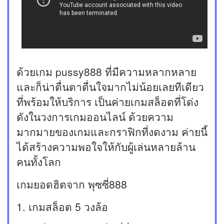
ด้วยเกม pussy888 ที่มีความหลากหลาย
และก็น่าตื่นตาตื่นใจมากไม่น้อยเลยทีเดียว
ที่พร้อมให้บริการ เป็นค่ายเกมสล็อตที่โด่ง
ดังในวงการเกมออนไลน์ ด้วยความ
มากมายของเกมและกราฟิกที่งดงาม ค่ายนี้
ได้สร้างความพอใจให้กับผู้เล่นหลายล้าน
คนทั้งโลก
เกมยอดฮิตจาก พุซซี่888
1. เกมสล็อต 5 วงล้อ