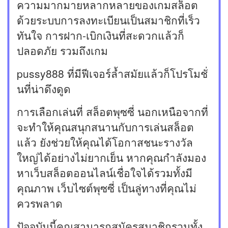
ความมากมายหลากหลายของเกมสล็อต
ด้วยระบบการลงทะเบียนเป็นสมาชิกที่เร็ว
ทันใจ การฝาก-เบิกเงินที่สะดวกแล้วก็
ปลอดภัย รวมถึงเกม
pussy888 ที่มีฟีเจอร์ล้ำสมัยแล้วก็โปรโมชั่
นที่น่าดึงดูด
การเลือกเล่นที่ สล็อตพุซซี่ นอกเหนือจากที่
จะทำให้คุณสนุกสนานกับการเล่นสล็อต
แล้ว ยังช่วยให้คุณได้โอกาสชนะรางวัล
ใหญ่ได้อย่างไม่ยากเย็น หากคุณกำลังมอง
หาเว็บสล็อตออนไลน์เชื่อใจได้รวมทั้งมี
คุณภาพ เว็บไซต์พุซซี่ เป็นลู่ทางที่คุณไม่
ควรพลาด
ปัจจุบันนี้คุณสามารถสมัครสมาชิกรวมทั้ง