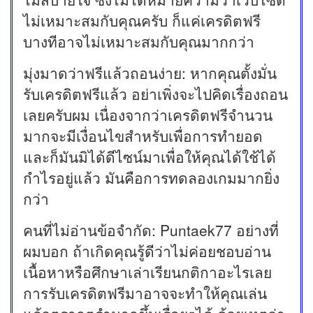
ไม่เหมาะสมกับคุณครับ ก็แค่เครดิตฟรี
บางทีอาจไม่เหมาะสมกับคุณมากกว่า
มุ่งมาดว่าฟรีแล้วถอนง่าย: หากคุณตั้งมั่น
รับเครดิตฟรีแล้ว อย่าเพิ่งจะไปคิดเรื่องถอน
เลยครับผม เนื่องจากว่าเครดิตฟรีจำนวน
มากจะมีเงื่อนไขสำหรับเพื่อการทำยอด
และก็มันมิได้ดีไซน์มาเพื่อให้คุณได้ใช้ได้
กำไรอยู่แล้ว มันคือการทดลองเกมมากยิ่ง
กว่า
คนที่ไม่อ่านข้อจำกัด: Puntaek77 อย่างที่
ผมบอก ถ้าเกิดคุณรู้ดีว่าไม่ค่อยชอบอ่าน
เนื้อหาหรือศึกษาเล่าเรียนกติกาอะไรเลย
การรับเครดิตฟรีมาอาจจะทำให้คุณเล่น