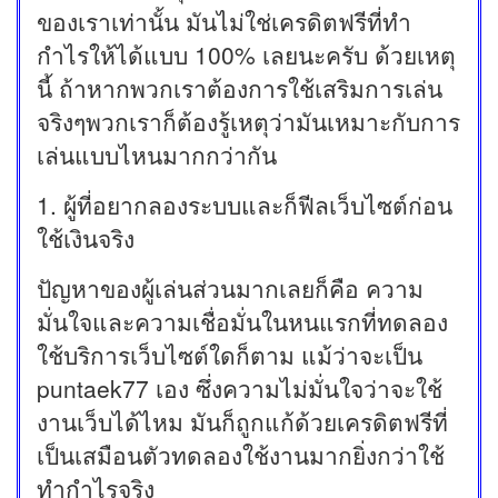
ของเราเท่านั้น มันไม่ใช่เครดิตฟรีที่ทำ
กำไรให้ได้แบบ 100% เลยนะครับ ด้วยเหตุ
นี้ ถ้าหากพวกเราต้องการใช้เสริมการเล่น
จริงๆพวกเราก็ต้องรู้เหตุว่ามันเหมาะกับการ
เล่นแบบไหนมากกว่ากัน
1. ผู้ที่อยากลองระบบและก็ฟีลเว็บไซต์ก่อน
ใช้เงินจริง
ปัญหาของผู้เล่นส่วนมากเลยก็คือ ความ
มั่นใจและความเชื่อมั่นในหนแรกที่ทดลอง
ใช้บริการเว็บไซต์ใดก็ตาม แม้ว่าจะเป็น
puntaek77 เอง ซึ่งความไม่มั่นใจว่าจะใช้
งานเว็บได้ไหม มันก็ถูกแก้ด้วยเครดิตฟรีที่
เป็นเสมือนตัวทดลองใช้งานมากยิ่งกว่าใช้
ทำกำไรจริง