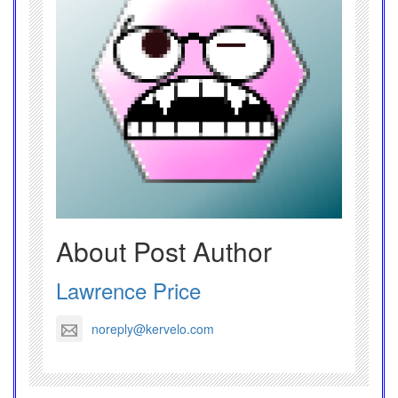
About Post Author
Lawrence Price
noreply@kervelo.com