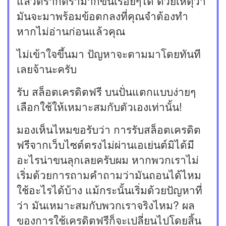
แล้วตรากตรำมากขึ้นเรื่อยๆได้ ด้วยเหตุว่า
มันจะมาพร้อมข้อตกลงที่คุณจำต้องทำ
หากไม่อ่านก่อนแล้วคุณ
ไม่เข้าใจขึ้นมา ปัญหาจะตามมาโดยทันที
เลยจ้านะครับ
รับ สล็อตเครดิตฟรี บนปั่นแตกแบบง่ายๆ
เลือกใช้ให้เหมาะสมกับตัวเองเท่านั้น!
มองเห็นไหมขอรับว่า การรับสล็อตเครดิต
ฟรีจากเว็บไซต์ตรงไม่ผ่านเอเย่นต์มิได้มี
อะไรน่าขนลุกเลยครับผม หากพวกเราไม่
เริ่มด้วยการถามคำถามว่ามันถอนได้ไหม
ใช้อะไรได้บ้าง แม้กระนั้นเริ่มด้วยปัญหาที่
ว่า มันเหมาะสมกับพวกเราจริงไหม? ผล
ของการใช้เครดิตฟรีก็จะเปลี่ยนไปโดยสิ้น