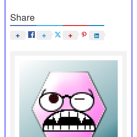
Share