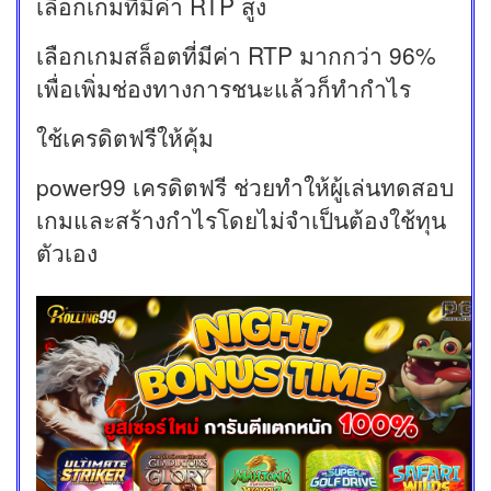
เลือกเกมที่มีค่า RTP สูง
เลือกเกมสล็อตที่มีค่า RTP มากกว่า 96%
เพื่อเพิ่มช่องทางการชนะแล้วก็ทำกำไร
ใช้เครดิตฟรีให้คุ้ม
power99 เครดิตฟรี ช่วยทำให้ผู้เล่นทดสอบ
เกมและสร้างกำไรโดยไม่จำเป็นต้องใช้ทุน
ตัวเอง