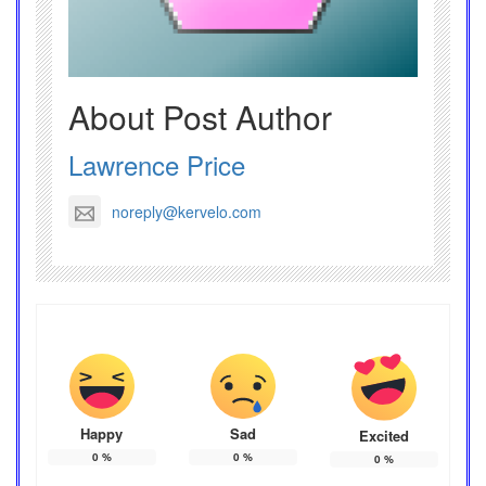
About Post Author
Lawrence Price
noreply@kervelo.com
Happy
Sad
Excited
0
%
0
%
0
%