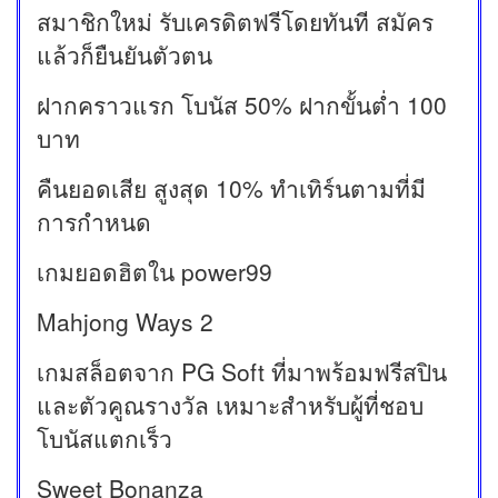
สมาชิกใหม่ รับเครดิตฟรีโดยทันที สมัคร
แล้วก็ยืนยันตัวตน
ฝากคราวแรก โบนัส 50% ฝากขั้นต่ำ 100
บาท
คืนยอดเสีย สูงสุด 10% ทำเทิร์นตามที่มี
การกำหนด
เกมยอดฮิตใน power99
Mahjong Ways 2
เกมสล็อตจาก PG Soft ที่มาพร้อมฟรีสปิน
และตัวคูณรางวัล เหมาะสำหรับผู้ที่ชอบ
โบนัสแตกเร็ว
Sweet Bonanza