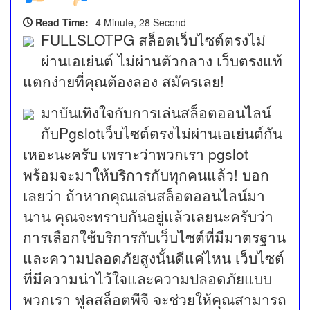
Read Time:
4 Minute, 28 Second
FULLSLOTPG สล็อตเว็บไซต์ตรงไม่
ผ่านเอเย่นต์ ไม่ผ่านตัวกลาง เว็บตรงแท้
แตกง่ายที่คุณต้องลอง สมัครเลย!
มาบันเทิงใจกับการเล่นสล็อตออนไลน์
กับPgslotเว็บไซต์ตรงไม่ผ่านเอเย่นต์กัน
เหอะนะครับ เพราะว่าพวกเรา pgslot
พร้อมจะมาให้บริการกับทุกคนแล้ว! บอก
เลยว่า ถ้าหากคุณเล่นสล็อตออนไลน์มา
นาน คุณจะทราบกันอยู่แล้วเลยนะครับว่า
การเลือกใช้บริการกับเว็บไซต์ที่มีมาตรฐาน
และความปลอดภัยสูงนั้นดีแค่ไหน เว็บไซต์
ที่มีความน่าไว้ใจและความปลอดภัยแบบ
พวกเรา ฟูลสล็อตพีจี จะช่วยให้คุณสามารถ