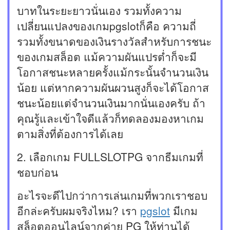
บาทในระยะยาวนั่นเอง รวมทั้งความ
เปลี่ยนแปลงของเกมpgslotก็คือ ความถี่
รวมทั้งขนาดของเงินรางวัลสำหรับการชนะ
ของเกมสล็อต แม้ความผันแปรต่ำก็จะมี
โอกาสชนะหลายครั้งแม้กระนั้นจำนวนเงิน
น้อย แต่หากความผันผวนสูงก็จะได้โอกาส
ชนะน้อยแต่จำนวนเงินมากนั่นเองครับ ถ้า
คุณรู้และเข้าใจดีแล้วก็ทดลองมองหาเกม
ตามสิ่งที่ต้องการได้เลย
2. เลือกเกม FULLSLOTPG จากธีมเกมที่
ชอบก่อน
อะไรจะดีไปกว่าการเล่นเกมที่พวกเราชอบ
อีกล่ะครับผมจริงไหม? เรา
pgslot
มีเกม
สล็อตออนไลน์จากค่าย PG ให้ท่านได้