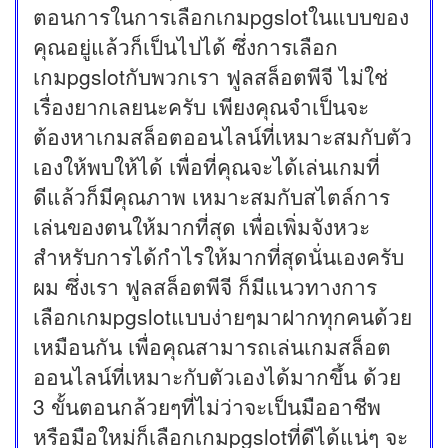
ตอนการในการเลือกเกมpgslotในแบบของ
คุณอยู่แล้วก็เป็นไปได้ ซึ่งการเลือก
เกมpgslotกับพวกเรา ฟูลสล็อตพีจี ไม่ใช่
เรื่องยากเลยนะครับ เพียงคุณจำเป็นจะ
ต้องหาเกมสล็อตออนไลน์ที่เหมาะสมกับตัว
เองให้พบให้ได้ เพื่อที่คุณจะได้เล่นเกมที่
ดีแล้วก็มีคุณภาพ เหมาะสมกับสไตล์การ
เล่นของตนให้มากที่สุด เพื่อเพิ่มจังหวะ
สำหรับการได้กำไรให้มากที่สุดนั่นเองครับ
ผม ซึ่งเรา ฟูลสล็อตพีจี ก็มีแนวทางการ
เลือกเกมpgslotแบบง่ายๆมาฝากทุกคนด้วย
เหมือนกัน เพื่อคุณสามารถเล่นเกมสล็อต
ออนไลน์ที่เหมาะกับตัวเองได้มากขึ้น ด้วย
3 ขั้นตอนกล้วยๆที่ไม่ว่าจะเป็นมืออาชีพ
หรือมือใหม่ก็เลือกเกมpgslotที่ดีได้แน่ๆ จะ