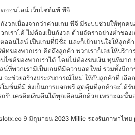
อตออนไลน์ เว็บไซต์แท้ พีจี
ิตกกังวลเนื่องจากว่าค่ายเกม พีจี มีระบบช่วยให้ทุก
กเราได้ ไม่ต้องเป็นกังวล ด้วยอัตราอย่างต่ำของ
ออนไลน์ เป็นเกมที่มีชื่อ และก็เย้ายวนใจให้ลูกค้
ริษัทของพวกเรา คิดถึงลูกค้า พวกเราก็เลยให้บริก
็บไซต์ของพวกเราได้ โดยไม่ต้องขนเงิน ทุนที่มาก
ที่พวกเรามีเป็นเกมที่มีความสดใหม่ รวมทั้งมีการ
จะช่วยสร้างประสบการณ์ใหม่ ให้กับลูกค้าที่ เลือ
รโมชั่นที่มี ยังเป็นการแจกฟรี สุดคุ้มที่ลูกค้าจะได้ร
ับเครดิตเงินคืนได้ทุกเดือนอีกด้วย เพราะฉะนั้นอ
otx.co 9 มิถุนายน 2023 Millie รองรับภาษาไทย p