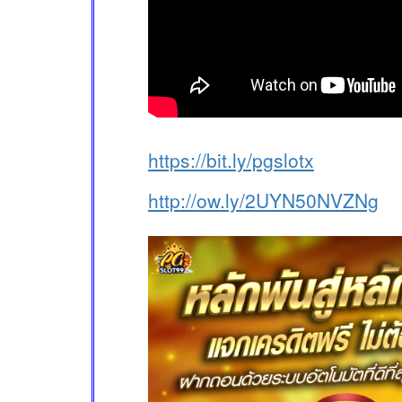
https://bit.ly/pgslotx
http://ow.ly/2UYN50NVZNg