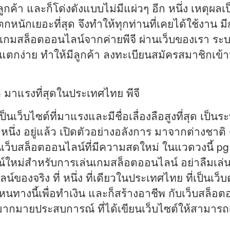
ลูกค้า และก็โด่งดังแบบไม่มีแผ่วๆ อีก หนึ่ง เหตุผล
แตกหนักเยอะที่สุด จึงทำให้ทุกท่านที่เคยได้ใช้งาน
นเกมสล็อตออนไลน์จากค่ายพีจี ผ่านเว็บของเรา ระบบ
ก็แตกง่าย ทำให้มีลูกค้า ลงทะเบียนสมัครสมาชิกเข้
 มาแรงที่สุดในประเทศไทย พีจี
เว็บไซต์ที่มาแรงและมีชื่อเลื่องลือสูงที่สุด เป็น
่ หนึ่ง อยู่แล้ว เปิดตัวอย่างอลังการ มาจากต่างชา
เว็บสล็อตออนไลน์ที่มีความสดใหม่ ในแวดวงนี้ pg 
ณ์ใหม่สำหรับการเล่นเกมสล็อตออนไลน์ อย่าลืมเล
์ของจริง ที่ หนึ่ง ที่เดียวในประเทศไทย ที่เป็นเว็
้หนทางนี้เพื่อทำเงิน และก็สร้างอาชีพ กับเว็บสล็อต
ากมายประสบการณ์ ที่ได้เขียนเว็บไซต์ให้สามารถเข