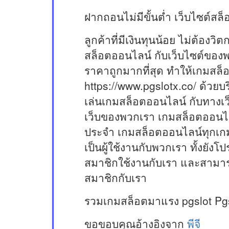
ฝากถอนไม่มีขั้นต่ำ เว็บไซต์สล็
ลูกค้าที่มีเงินทุนน้อย ไม่ต้องว
สล็อตออนไลน์ กับเว็บไซต์ของพว
ราคาถูกมากที่สุด ทำให้เกมสล็อต
https://www.pgslotx.co/ ด้วยบ
เล่นเกมสล็อตออนไลน์ กับทางเว
เว็บของพวกเรา เกมสล็อตออนไลน์
ประจำ เกมสล็อตออนไลน์ทุกเกม 
เป็นผู้ใช้งานกับพวกเรา ทั้งยังโป
สมาชิกใช้งานกับเรา และสามารถร
สมาชิกกับเรา
รวมเกมสล็อตมาแรง pgslot Pgsl
ขอขอบคุณอ้างอิงจาก
พีจี