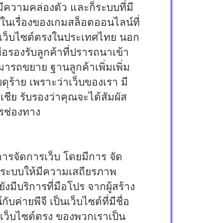
่มีความคล่องตัว และก็ระบบที่มี
 ในเรื่องของเกมสล็อตออนไลน์ที่
เป็นเว็บไซต์ตรงในประเทศไทย นอก
อรองรับลูกค้าที่ปรารถนาเข้า
ามารถขยาย ฐานลูกค้าเพิ่มเพิ่ม
บดุร้าย เพราะว่าเว็บของเรา มี
เชีย รับรองว่าคุณจะได้สัมผัส
ารช่องทาง
ารจัดการเว็บ โดยมีการ จัด
้างระบบให้มีความเสถียรภาพ
งมีบริการที่มือโปร จากผู้สร้าง
่ายพีจี เป็นเว็บไซต์ที่มีชื่อ
ด เว็บไซต์ตรง ของพวกเราเป็น