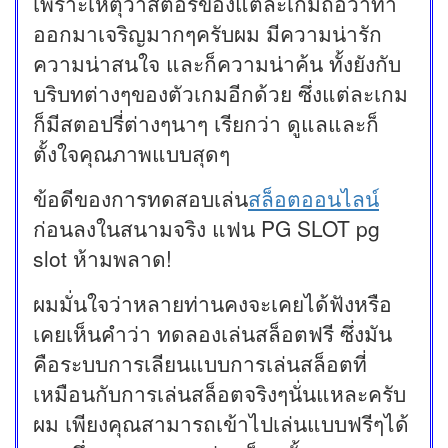
เพราะเหตุว่าสตอรี่ของแต่ละเกมถือว่าทำ
ออกมาเจริญมากๆครับผม มีความน่ารัก
ความน่าสนใจ และก็ความน่าค้น ทั้งยังกับ
บริบทต่างๆของตัวเกมอีกด้วย ซึ่งแต่ละเกม
ก็มีสตอปรี่ต่างๆนาๆ เรียกว่า ดูแลและก็
ตั้งใจคุณภาพแบบสุดๆ
ข้อดีของการทดสอบเล่น
สล็อตออนไลน์
ก่อนลงในสนามจริง แฟน PG SLOT pg
slot ห้ามพลาด!
ผมมั่นใจว่าหลายท่านคงจะเคยได้ฟังหรือ
เคยเห็นคำว่า ทดลองเล่นสล็อตฟรี ซึ่งมัน
คือระบบการเลียนแบบการเล่นสล็อตที่
เหมือนกับการเล่นสล็อตจริงๆนั่นแหละครับ
ผม เพียงคุณสามารถเข้าไปเล่นแบบฟรีๆได้