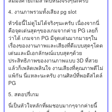
สมมงค่ายเกมลำดับหนึ่งจริงๆนะครับ
4. งานภาพรวมทั้งเสียง pg slot
หัวข้อนี้ไม่ดูไม่ได้จริงๆนะครับ เนื่องจากนี่
คือจุดเด่นสุดๆของเกมจากค่าย PG เลยก็
ว่าได้ เกมจาก PG มีจุดเด่นมากมายๆใน
เรื่องของงานภาพและเสียงที่ดีแบบสุดๆโดด
เด่นและมีเอกลักษณ์แบบสุดๆด้วย
ประสิทธิภาพของงานภาพแบบ 3D ที่สวย
แล้วก็เพลิดเพลินใจ งานเสียงที่คุณภาพดีไม่
แพ้กัน นี่แหละนะครับ งานศิลป์ที่พอดีสไตล์
PG
5. สตอปรี่เกม
นี่เป็นหัวใจหลักที่ผมชอบมากๆจากค่ายนี้