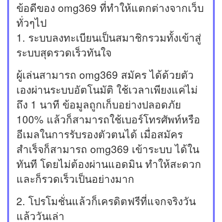
ข้อดีของ omg369 ที่ทำให้แตกต่างจากเว็บ
ทั่วๆไป
1. ระบบลงทะเบียนเป็นสมาชิกรวมทั้งเข้าสู่
ระบบสุดรวดเร็วทันใจ
ผู้เล่นสามารถ omg369 สมัคร ได้ด้วยตัว
เองผ่านระบบอัตโนมัติ ใช้เวลาเพียงแค่ไม่
ถึง 1 นาที ข้อมูลถูกเก็บอย่างปลอดภัย
100% แล้วก็สามารถใช้เบอร์โทรศัพท์หรือ
อีเมลในการรับรองตัวตนได้ เมื่อสมัคร
สำเร็จก็สามารถ omg369 เข้าระบบ ได้ใน
ทันที โดยไม่ต้องผ่านแอดมิน ทำให้สะดวก
และก็รวดเร็วเป็นอย่างมาก
2. โปรโมชั่นแล้วก็เครดิตฟรีที่แจกจริงวัน
แล้ววันเล่า