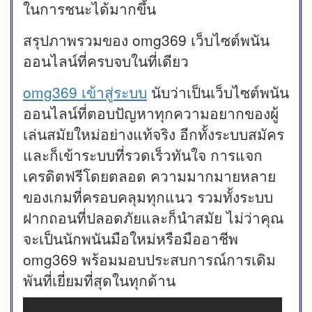
ในการชนะได้มากขึ้น
สรุปภาพรวมของ omg369 เว็บไซต์พนัน
ออนไลน์ที่ครบจบในที่เดียว
omg369 เข้าสู่ระบบ
นับว่าเป็นเว็บไซต์พนัน
ออนไลน์ที่ตอบปัญหาทุกความอยากของผู้
เล่นสมัยใหม่อย่างแท้จริง อีกทั้งระบบสมัคร
และก็เข้าระบบที่รวดเร็วทันใจ การแจก
เครดิตฟรีโดยตลอด ความมากมายหลาย
ของเกมที่ครอบคลุมทุกแนว รวมทั้งระบบ
ฝากถอนที่ปลอดภัยและก็นำสมัย ไม่ว่าคุณ
จะเป็นนักพนันมือใหม่หรือมืออาชีพ
omg369 พร้อมมอบประสบการณ์การเดิม
พันที่เยี่ยมที่สุดในทุกด้าน