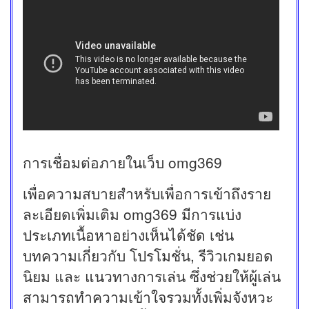
การเชื่อมต่อภายในเว็บ omg369
เพื่อความสบายสำหรับเพื่อการเข้าถึงราย
ละเอียดเพิ่มเติม omg369 มีการแบ่ง
ประเภทเนื้อหาอย่างเห็นได้ชัด เช่น
บทความเกี่ยวกับ โปรโมชั่น, รีวิวเกมยอด
นิยม และ แนวทางการเล่น ซึ่งช่วยให้ผู้เล่น
สามารถทำความเข้าใจรวมทั้งเพิ่มจังหวะ