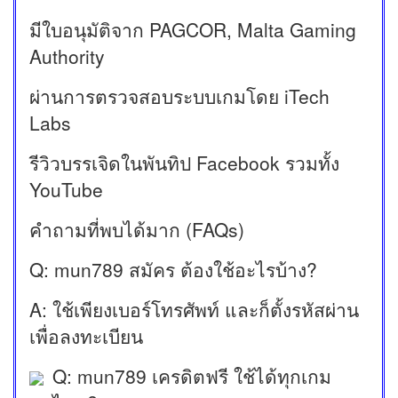
มีใบอนุมัติจาก PAGCOR, Malta Gaming
Authority
ผ่านการตรวจสอบระบบเกมโดย iTech
Labs
รีวิวบรรเจิดในพันทิป Facebook รวมทั้ง
YouTube
คำถามที่พบได้มาก (FAQs)
Q: mun789 สมัคร ต้องใช้อะไรบ้าง?
A: ใช้เพียงเบอร์โทรศัพท์ และก็ตั้งรหัสผ่าน
เพื่อลงทะเบียน
Q: mun789 เครดิตฟรี ใช้ได้ทุกเกม