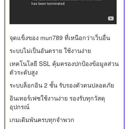
จุดแข็งของ mun789 ที่เหนือกว่าเว็บอื่น
ระบบไม่เป็นอันตราย ใช้งานง่าย
เทคโนโลยี SSL คุ้มครองปกป้องข้อมูลส่วน
ตัวระดับสูง
ระบบล็อกอิน 2 ชั้น รับรองตัวตนปลอดภัย
อินเทอร์เฟซใช้งานง่าย รองรับทุกวัสดุ
อุปกรณ์
เกมเดิมพันครบทุกจำพวก