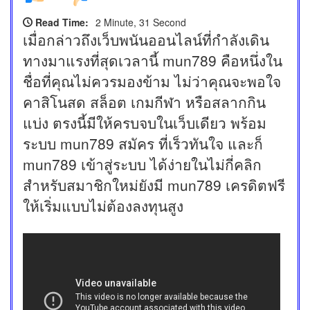
Read Time:
2 Minute, 31 Second
เมื่อกล่าวถึงเว็บพนันออนไลน์ที่กำลังเดิน
ทางมาแรงที่สุดเวลานี้ mun789 คือหนึ่งใน
ชื่อที่คุณไม่ควรมองข้าม ไม่ว่าคุณจะพอใจ
คาสิโนสด สล็อต เกมกีฬา หรือสลากกิน
แบ่ง ตรงนี้มีให้ครบจบในเว็บเดียว พร้อม
ระบบ mun789 สมัคร ที่เร็วทันใจ และก็
mun789 เข้าสู่ระบบ ได้ง่ายในไม่กี่คลิก
สำหรับสมาชิกใหม่ยังมี mun789 เครดิตฟรี
ให้เริ่มแบบไม่ต้องลงทุนสูง