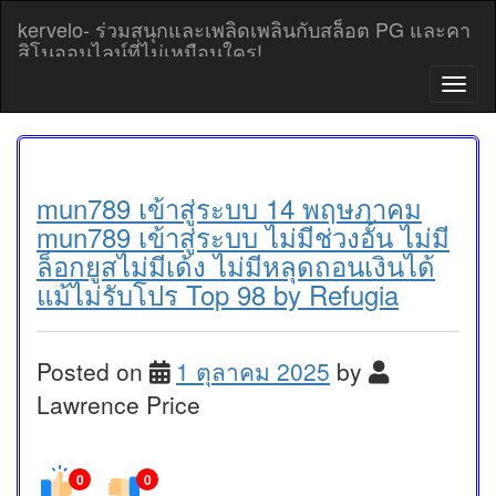
Skip
kervelo- ร่วมสนุกและเพลิดเพลินกับสล็อต PG และคา
to
สิโนออนไลน์ที่ไม่เหมือนใคร!
content
T
o
g
g
l
e
mun789 เข้าสู่ระบบ 14 พฤษภาคม
n
mun789 เข้าสู่ระบบ ไม่มีช่วงอั้น ไม่มี
a
ล็อกยูสไม่มีเด้ง ไม่มีหลุดถอนเงินได้
v
แม้ไม่รับโปร Top 98 by Refugia
i
g
a
t
Posted on
1 ตุลาคม 2025
by
i
o
Lawrence Price
n
0
0