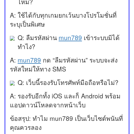
ไหม?
A: ใช้ได้กับทุกเกมยกเว้นบางโปรโมชั่นที่
ระบุเป็นพิเศษ
Q: ลืมรหัสผ่าน
mun789
เข้าระบบมิได้
ทำไง?
A:
mun789
กด “ลืมรหัสผ่าน” ระบบจะส่ง
รหัสใหม่ให้ทาง SMS
Q: เว็บนี้รองรับโทรศัพท์มือถือหรือไม่?
A: รองรับอีกทั้ง iOS และก็ Android พร้อม
แอปดาวน์โหลดจากหน้าเว็บ
ข้อสรุป: ทำไม mun789 เป็นเว็บไซต์พนันที่
คุณควรลอง