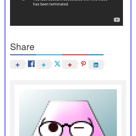
Share