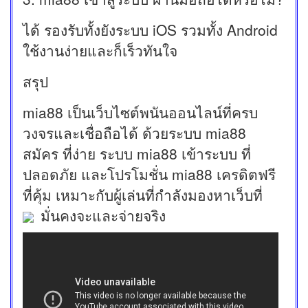
ได้ รองรับทั้งยังระบบ iOS รวมทั้ง Android
ใช้งานง่ายและก็เร็วทันใจ
สรุป
mia88 เป็นเว็บไซต์พนันออนไลน์ที่ครบ
วงจรและเชื่อถือได้ ด้วยระบบ mia88
สมัคร ที่ง่าย ระบบ mia88 เข้าระบบ ที่
ปลอดภัย และโปรโมชั่น mia88 เครดิตฟรี
ที่คุ้ม เหมาะกับผู้เล่นที่กำลังมองหาเว็บที่
มั่นคงจะและจ่ายจริง