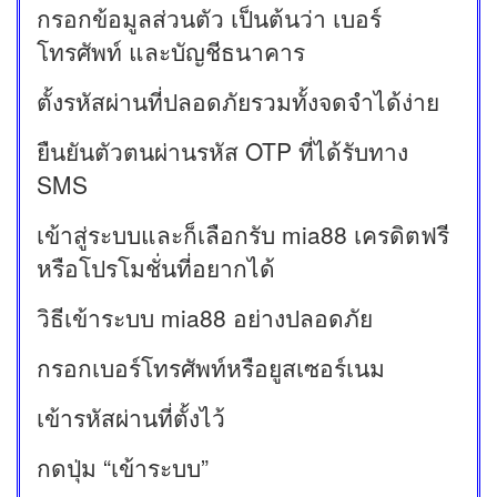
กรอกข้อมูลส่วนตัว เป็นต้นว่า เบอร์
โทรศัพท์ และบัญชีธนาคาร
ตั้งรหัสผ่านที่ปลอดภัยรวมทั้งจดจำได้ง่าย
ยืนยันตัวตนผ่านรหัส OTP ที่ได้รับทาง
SMS
เข้าสู่ระบบและก็เลือกรับ mia88 เครดิตฟรี
หรือโปรโมชั่นที่อยากได้
วิธีเข้าระบบ mia88 อย่างปลอดภัย
กรอกเบอร์โทรศัพท์หรือยูสเซอร์เนม
เข้ารหัสผ่านที่ตั้งไว้
กดปุ่ม “เข้าระบบ”