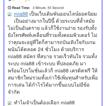
Read Time:
3 Minute, 55 Second
mia88
เป็นเว็บเดิมพันออนไลน์ยอดนิยม
เป็นอย่างมากในปีนี้ ด้วยระบบที่ล้ำสมัย
ไม่เป็นอันตราย แล้วก็ใช้งานง่าย รองรับทั้ง
ยังโทรศัพท์เคลื่อนที่รวมทั้งคอมพิวเตอร์ ไม่
ว่าคุณจะอยู่ที่ใดก็สามารถบันเทิงใจกับเกม
พนันได้ตลอด 24 ชั่วโมง ด้วยบริการ
mia88 สมัคร ที่สบาย รวดเร็วทันใจ รวมทั้ง
ระบบ mia88 เข้าระบบ ที่ปลอดภัย มา
พร้อมโปรโมชั่นแล้วก็ mia88 เครดิตฟรี ให้
สมาชิกใหม่รวมทั้งเก่าใช้เพิ่มทุนสำหรับเพื่อ
การเล่น ได้กำไรได้มากขึ้นแบบไม่มีข้อ
จำกัด
ทำไมจำเป็นต้องเลือก mia88