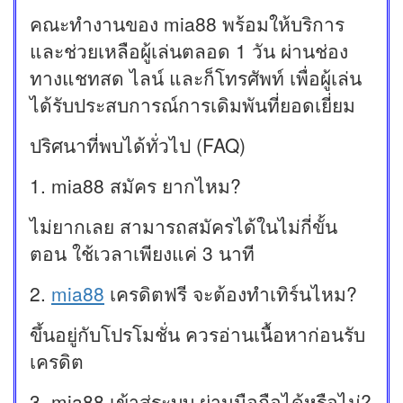
คณะทำงานของ mia88 พร้อมให้บริการ
และช่วยเหลือผู้เล่นตลอด 1 วัน ผ่านช่อง
ทางแชทสด ไลน์ และก็โทรศัพท์ เพื่อผู้เล่น
ได้รับประสบการณ์การเดิมพันที่ยอดเยี่ยม
ปริศนาที่พบได้ทั่วไป (FAQ)
1. mia88 สมัคร ยากไหม?
ไม่ยากเลย สามารถสมัครได้ในไม่กี่ขั้น
ตอน ใช้เวลาเพียงแค่ 3 นาที
2.
mia88
เครดิตฟรี จะต้องทำเทิร์นไหม?
ขึ้นอยู่กับโปรโมชั่น ควรอ่านเนื้อหาก่อนรับ
เครดิต
3. mia88 เข้าสู่ระบบ ผ่านมือถือได้หรือไม่?