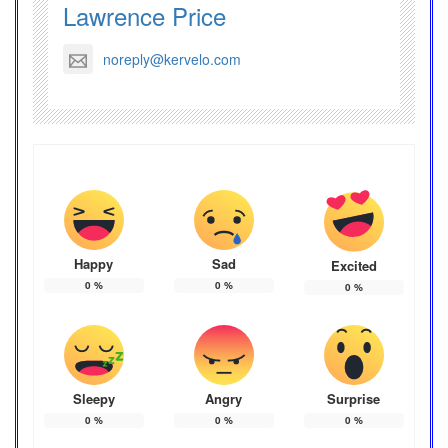
Lawrence Price
noreply@kervelo.com
Happy
Sad
Excited
0
%
0
%
0
%
Sleepy
Angry
Surprise
0
%
0
%
0
%