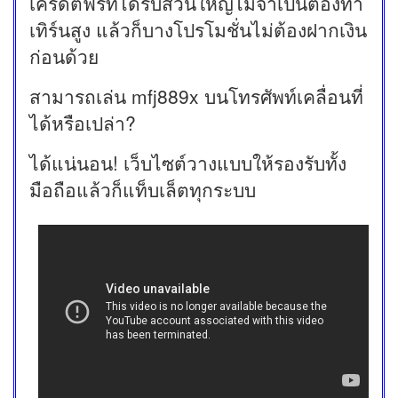
เครดิตฟรีที่ได้รับส่วนใหญ่ไม่จำเป็นต้องทำ
เทิร์นสูง แล้วก็บางโปรโมชั่นไม่ต้องฝากเงิน
ก่อนด้วย
สามารถเล่น mfj889x บนโทรศัพท์เคลื่อนที่
ได้หรือเปล่า?
ได้แน่นอน! เว็บไซต์วางแบบให้รองรับทั้ง
มือถือแล้วก็แท็บเล็ตทุกระบบ