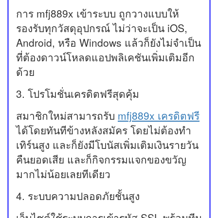
การ mfj889x เข้าระบบ ถูกวางแบบให้
รองรับทุกวัสดุอุปกรณ์ ไม่ว่าจะเป็น iOS,
Android, หรือ Windows แล้วก็ยังไม่จำเป็น
ที่ต้องดาวน์โหลดแอปพลิเคชันเพิ่มเติมอีก
ด้วย
3. โปรโมชั่นเครดิตฟรีสุดคุ้ม
สมาชิกใหม่สามารถรับ
mfj889x เครดิตฟรี
ได้โดยทันทีข้างหลังสมัคร โดยไม่ต้องทำ
เทิร์นสูง และก็ยังมีโบนัสเพิ่มเติมเงินรายวัน
คืนยอดเสีย และก็กิจกรรมแจกของขวัญ
มากไม่น้อยเลยทีเดียว
4. ระบบความปลอดภัยชั้นสูง
เว็บไซต์ใช้ระบบการเข้ารหัส SSL พร้อมทีม