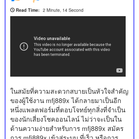
Read Time:
2 Minute, 14 Second
ในสมัยที่ความสะดวกสบายเป็นหัวใจสำคัญ
ของผู้ใช้งาน mfj889x ได้กลายมาเป็นอีก
หนึ่งแพลตฟอร์มที่ตอบโจทย์ทุกสิ่งที่จำเป็น
ของนักเสี่ยงโชคออนไลน์ ไม่ว่าจะเป็นใน
ด้านความง่ายสำหรับการ mfj889x สมัคร
การ mfj889x เข้าสู่ระบบ ที่เร็ว หรือการ