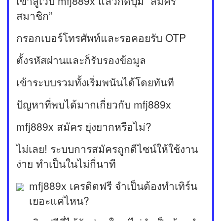
เข้าสู่เว็บ mfj889x แล้วกดปุ่ม “สมัคร
สมาชิก”
กรอกเบอร์โทรศัพท์และรอคอยรับ OTP
ตั้งรหัสผ่านและก็รับรองข้อมูล
เข้าระบบรวมทั้งเริ่มพนันได้โดยทันที
ปัญหาที่พบได้มากเกี่ยวกับ mfj889x
mfj889x สมัคร ยุ่งยากหรือไม่?
ไม่เลย! ระบบการสมัครถูกดีไซน์ให้ใช้งาน
ง่าย ทำเป็นในไม่กี่นาที
mfj889x เครดิตฟรี จำเป็นต้องทำเทิร์น
เยอะแค่ไหน?