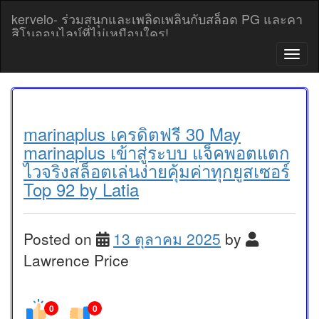
Skip
kervelo- ร่วมสนุกและเพลิดเพลินกับสล็อต PG และคา
to
สิโนออนไลน์ที่ไม่เหมือนใคร!
content
T
o
g
g
l
e
marinaplus เครดิตฟรี 30 May
n
marinaplus เข้าสู่ระบบ แจ็คพอตแตก
a
ไวจริงสล็อตเล่นง่ายคุ้มค่าทุกยูสเซอร์
v
Top 92 by Latia
i
g
a
t
Posted on
13 ตุลาคม 2025
by
i
o
Lawrence Price
n
0
0