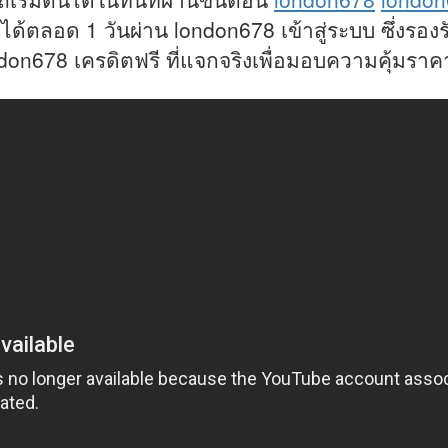
ได้ตลอด 1 วันผ่าน london678 เข้าสู่ระบบ ซึ่งรองร
on678 เครดิตฟรี ที่แจกจริงเพื่อมอบความคุ้มราคาใ