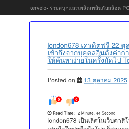
Skip
kervelo- ร่วมสนุกและเพลิดเพลินกับสล็อต P
to
content
london678 เครดิตฟรี 22 ต
เข้าถึงจากบุคคลอื่นตั้งค่าก
ให้ค้นหาง่ายในครั้งถัดไป 
Posted on
13 ตุลาคม 2025
0
0
Read Time:
2 Minute, 44 Second
london678 เป็นเลิศในเว็บคาสิโน
เล่นมือใหม่หรือมือโปร ก็สามาร