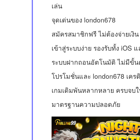
เล่น
จุดเด่นของ london678
สมัครสมาชิกฟรี ไม่ต้องจ่ายเงิน
เข้าสู่ระบบง่าย รองรับทั้ง iOS 
ระบบฝากถอนอัตโนมัติ ไม่มีขั้น
โปรโมชั่นและ london678 เครดิ
เกมเดิมพันหลากหลาย ครบจบในท
มาตรฐานความปลอดภัย