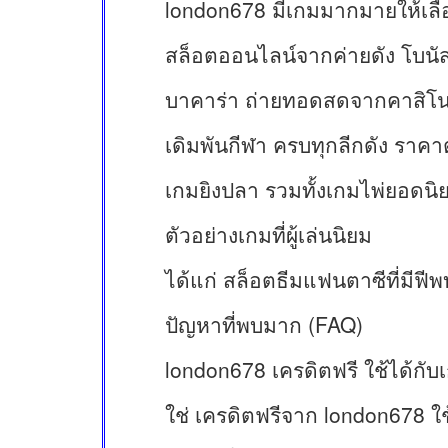
london678 มีเกมมากมายให้เลื
สล็อตออนไลน์จากค่ายดัง โบนั
บาคาร่า ถ่ายทอดสดจากคาสิโน
เดิมพันกีฬา ครบทุกลีกดัง ราคา
เกมยิงปลา รวมทั้งเกมไพ่ยอดนิ
ตัวอย่างเกมที่ผู้เล่นนิยม
ได้แก่ สล็อตธีมแฟนตาซีที่มีฟีพ
ปัญหาที่พบมาก (FAQ)
london678 เครดิตฟรี ใช้ได้กับ
ใช่ เครดิตฟรีจาก london678 ใช