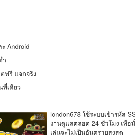
และ Android
ต่ำ
ตฟรี แจกจริง
ี่เดียว
london678 ใช้ระบบเข้ารหัส S
งานดูแลตลอด 24 ชั่วโมง เพื่อมั
เล่นจะไม่เป็นอันตรายสูงสุด