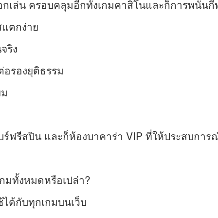
อกเล่น ครอบคลุมอีกทั้งเกมคาสิโนและก็การพนันกี
สแตกง่าย
จริง
ต่อรองยุติธรรม
ยม
บร์ฟรีสปิน และก็ห้องบาคาร่า VIP ที่ให้ประสบการณ
เกมทั้งหมดหรือเปล่า?
้ได้กับทุกเกมบนเว็บ