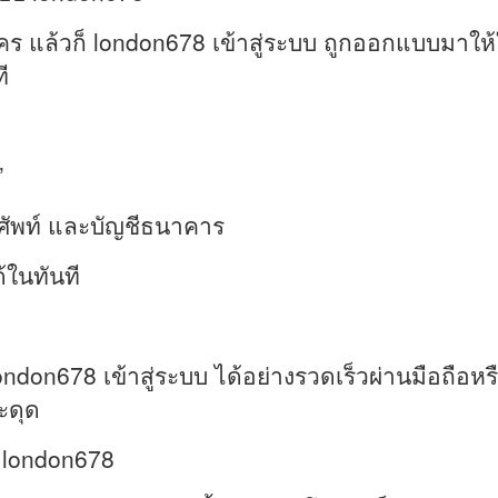
ล้วก็ london678 เข้าสู่ระบบ ถูกออกแบบมาให้ใช้งาน
ี
”
รศัพท์ และบัญชีธนาคาร
ด้ในทันที
ondon678 เข้าสู่ระบบ ได้อย่างรวดเร็วผ่านมือถือหร
ะดุด
น london678