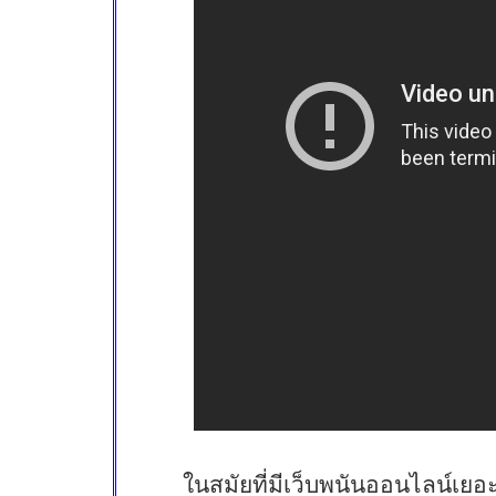
ในสมัยที่มีเว็บพนันออนไลน์เยอ