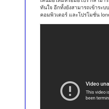
ทันใจ อีกทั้งยังสามารถเข้าระบบ
คอมพิวเตอร์ และโปรโมชั่น lond