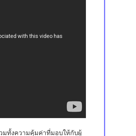
้งความคุ้มค่าที่มอบให้กับผู้