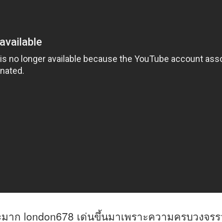
ะมาก london678 เด่นขึ้นมาเพราะความครบวงจรรวมทั