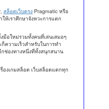
r,
สล็อตเว็บตรง
Pragmatic หรือ
ำให้เราศึกษาจังหวะการแตก
้งมือใหม่รวมทั้งคนที่เล่นเสมอๆ
กและก็ความเร็วสำหรับในการทำ
ีกช่องทางหนึ่งที่ทั้งสนุกสนาน
รื่องเกมสล็อต เว็บสล็อตแตกทุก