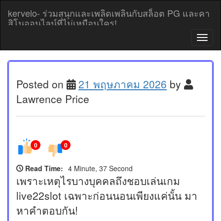
Skip
kervelo- ร่วมสนุกและเพลิดเพลินกับสล็อต PG และคา
to
สิโนออนไลน์ที่ไม่เหมือนใคร!
content
T
o
g
g
l
Posted on
21 พฤษภาคม 2026
by
e
Lawrence Price
n
a
v
i
g
0
0
a
t
i
Read Time:
4 Minute, 37 Second
o
เพราะเหตุไรบางบุคคลถึงชอบเล่นเกม
n
live22slot เฉพาะก่อนนอนเพียงแค่นั้น มา
หาคำตอบกัน!