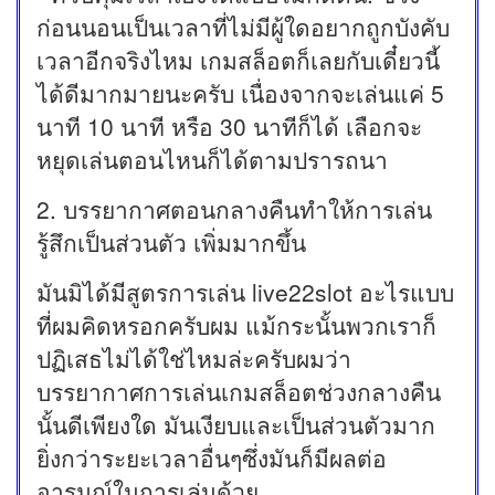
ก่อนนอนเป็นเวลาที่ไม่มีผู้ใดอยากถูกบังคับ
เวลาอีกจริงไหม เกมสล็อตก็เลยกับเดี๋ยวนี้
ได้ดีมากมายนะครับ เนื่องจากจะเล่นแค่ 5
นาที 10 นาที หรือ 30 นาทีก็ได้ เลือกจะ
หยุดเล่นตอนไหนก็ได้ตามปรารถนา
2. บรรยากาศตอนกลางคืนทำให้การเล่น
รู้สึกเป็นส่วนตัว เพิ่มมากขึ้น
มันมิได้มีสูตรการเล่น live22slot อะไรแบบ
ที่ผมคิดหรอกครับผม แม้กระนั้นพวกเราก็
ปฏิเสธไม่ได้ใช่ไหมล่ะครับผมว่า
บรรยากาศการเล่นเกมสล็อตช่วงกลางคืน
นั้นดีเพียงใด มันเงียบและเป็นส่วนตัวมาก
ยิ่งกว่าระยะเวลาอื่นๆซึ่งมันก็มีผลต่อ
อารมณ์ในการเล่นด้วย