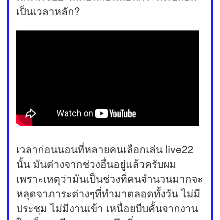
เป็นเวลาหลัก?
เวลาก่อนนอนที่หลายคนเลือกเล่น live22
นั้น มันต่างจากช่วงอื่นอยู่แล้วครับผม
เพราะเหตุว่ามันเป็นช่วงที่คนจำนวนมากจะ
หลุดจาภาระต่างๆที่ทำมาตลอดทั้งวัน ไม่มี
ประชุม ไม่มีงานเข้า เหนื่อยบีบคั้นจากงาน