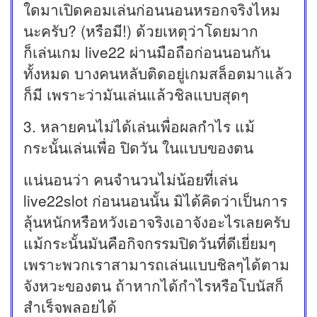
ใดมาเปิดคอมเล่นก่อนนอนหรอกจริงไหม
นะครับ? (หรือมี!) ด้วยเหตุว่าโดยมาก
ก็เล่นเกม live22 ผ่านมือถือก่อนนอนกัน
ทั้งหมด บางคนหลับติดอยู่เกมสล็อตมาแล้ว
ก็มี เพราะว่ามันเล่นแล้วชิลแบบสุดๆ
3. หลายคนไม่ได้เล่นเพื่อผลกำไร แม้
กระนั้นเล่นเพื่อ ปิดวัน ในแบบของตน
แน่นอนว่า คนจำนวนไม่น้อยที่เล่น
live22slot ก่อนนอนนั้น มิได้คิดว่าเป็นการ
ลุ้นหนักหรือหวังเอาจริงเอาจังอะไรเลยครับ
แม้กระนั้นมันคือกิจกรรมปิดวันที่ดีเยี่ยมๆ
เพราะพวกเราสามารถเล่นแบบชิลๆได้ตาม
จังหวะของตน ถ้าหากได้กำไรหรือโบนัสก็
สำเร็จพลอยได้