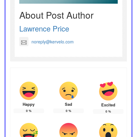
About Post Author
Lawrence Price
noreply@kervelo.com
Happy
Sad
Excited
0
%
0
%
0
%