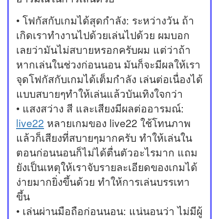
• โฟกัสกับเกมได้สุดกำลัง: ระหว่างวัน ถ้า
เกิดเราทำงานไปด้วยเล่นไปด้วย ผมบอก
เลยว่ามันไม่สบายหรอกครับผม แต่ว่าถ้า
หากเล่นในช่วงก่อนนอน มันก็จะมีผลให้เรา
จุดโฟกัสกับเกมได้เต็มกำลัง เล่นต่อเนื่องได้
แบบสบายๆทำให้เล่นแล้วบันเทิงใจกว่า
• แสงสว่าง สี และเสียงมีผลต่ออารมณ์:
live22
หลายเกมของ live22 ใช้โทนภาพ
แล้วก็เสียงที่สบายๆมากครับ ทำให้เล่นใน
ตอนก่อนนอนก็ไม่ได้ตื่นตัวอะไรมาก แถม
ยังเป็นเหตุให้เราจับรายละเอียดของเกมได้
ง่ายมากยิ่งขึ้นด้วย ทำให้การเล่นบรรเทา
ขึ้น
• เล่นผ่านมือถือก่อนนอน: แน่นอนว่า ไม่มีผู้