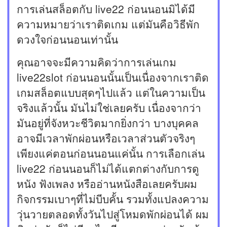
การเล่นสล็อตกับ live22 ก่อนนอนมิได้มี
ความหมายว่าเราติดเกม แต่มันคือวิธีพัก
ดวงใจก่อนนอนเท่านั้น
คุณอาจจะมีความคิดว่าการเล่นเกม
live22slot ก่อนนอนนั้นเป็นเนื่องจากเราติด
เกมสล็อตแบบสุดๆไปแล้ว แต่ในความเป็น
จริงแล้วนั้น มันไม่ใช่เลยครับ เนื่องจากว่า
มันอยู่ที่จังหวะชีวิตมากยิ่งกว่า บางบุคคล
อาจมีเวลาพักผ่อนหรือเวลาส่วนตัวจริงๆ
เพียงแค่ตอนก่อนนอนแค่นั้น การเลือกเล่น
live22 ก่อนนอนก็ไม่ได้แตกต่างกับการดู
หนัง ฟังเพลง หรืออ่านหนังสือเลยครับผม
กิจกรรมเบาๆที่ไม่บีบคั้น รวมทั้งแปลงความ
วุ่นวายตลอดทั้งวันไปสู่โหมดพักผ่อนได้ ผม