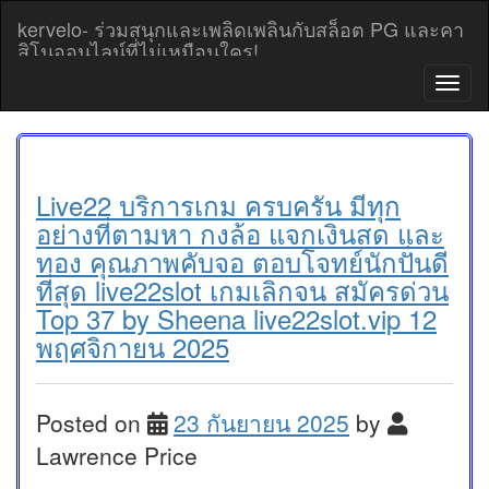
Skip
kervelo- ร่วมสนุกและเพลิดเพลินกับสล็อต PG และคา
to
สิโนออนไลน์ที่ไม่เหมือนใคร!
content
T
o
g
g
l
e
Live22 บริการเกม ครบครัน มีทุก
n
อย่างที่ตามหา กงล้อ แจกเงินสด และ
a
ทอง คุณภาพคับจอ ตอบโจทย์นักปั่นดี
v
ที่สุด live22slot เกมเลิกจน สมัครด่วน
i
g
Top 37 by Sheena live22slot.vip 12
a
พฤศจิกายน 2025
t
i
o
n
Posted on
23 กันยายน 2025
by
Lawrence Price