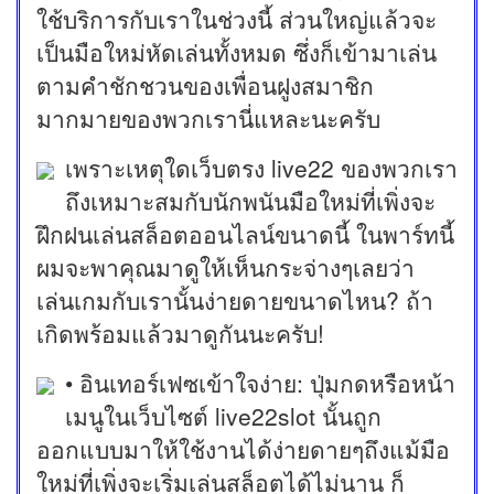
ใช้บริการกับเราในช่วงนี้ ส่วนใหญ่แล้วจะ
เป็นมือใหม่หัดเล่นทั้งหมด ซึ่งก็เข้ามาเล่น
ตามคำชักชวนของเพื่อนฝูงสมาชิก
มากมายของพวกเรานี่แหละนะครับ
เพราะเหตุใดเว็บตรง live22 ของพวกเรา
ถึงเหมาะสมกับนักพนันมือใหม่ที่เพิ่งจะ
ฝึกฝนเล่นสล็อตออนไลน์ขนาดนี้ ในพาร์ทนี้
ผมจะพาคุณมาดูให้เห็นกระจ่างๆเลยว่า
เล่นเกมกับเรานั้นง่ายดายขนาดไหน? ถ้า
เกิดพร้อมแล้วมาดูกันนะครับ!
• อินเทอร์เฟซเข้าใจง่าย: ปุ่มกดหรือหน้า
เมนูในเว็บไซต์ live22slot นั้นถูก
ออกแบบมาให้ใช้งานได้ง่ายดายๆถึงแม้มือ
ใหม่ที่เพิ่งจะเริ่มเล่นสล็อตได้ไม่นาน ก็