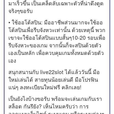
มาเร็วขึ้น เป็นเคล็ดลับเฉพาะตัวที่น่าดึงดูด
จริงๆขอรับ
• ใช้ออโต้สปิน: มืออาชีพส่วนมากจะใช้ออ
โต้สปินเพื่อรีบจังหวะเท่านั้น ด้วยเหตุนี้ พวก
เขาจะใช้ออโต้สปินแบบสั้นๆ10-20 รอบเพื่อ
รีบจังหวะของเกม จากนั้นก็จะสปินด้วยตัว
เองเป็นหลัก เพื่อควบคุมเกมทั้งหมดด้วยตัว
เอง
สนุกสนานกับ live22slot ได้แล้ววันนี้ มือ
ใหม่เล่นได้ สายทุนน้อยเล่นดี มือโปรฟิน
แน่ๆ ลงทะเบียนใหม่ฟรี คลิกเลย!
เป็นยังไงบ้างขอรับ พร้อมจะเล่นเกมกับเรา
สล็อต กันรึยัง? เห็นไหมครับว่า การ
ออกแบบเว็บไซต์ ระบบเกม หรือระบบต่างๆ