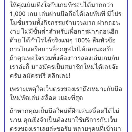
ให้คุณบันเทิงใจกับเกมที่ชอบได้มากกว่า
1,000 เกม เล่นผ่านมือถือได้เลยทันที มีโปร
โมชั่นรวมทั้งกิจกรรมจำนวนมาก ฝากถอน
ง่าย ไม่มีขั้นต่ำสำหรับเพื่อการฝากถอนอีก
ด้วย ได้กำไรได้จริงแน่ๆ 100% ลืมหัวข้อ
การโกงหรือการล็อกยูสไปได้เลยนะครับ
ถ้าคุณพอใจรวมทั้งต้องการลองเล่นเกมกับ
เราล่ะก็ มาสมัครเป็นสมาชิกใหม่ได้เลยจ๊ะ
ครับ สมัครฟรี คลิกเลย!
เพราะเหตุใดเว็บตรงของเราถึงเหมาะกับมือ
ใหม่หัดเล่น สล็อต เยอะที่สุด
ถ้าหากคุณเป็นมือใหม่ที่ฝึกเล่นสล็อตได้ไม่
นาน คุณยิ่งจำเป็นต้องมาใช้บริการกับเว็บ
ตรงของเราเลยล่ะขอรับ หลายๆคนที่เข้ามา