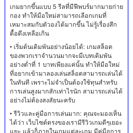
เกมยากขึ้นแบบ 5 รีลที่มีฟีพบร์มากมายก่าย
กอง ทำให้มือใหม่สามารถเลือกเกมที่
เหมาะสมกับตัวองได้มากขึ้น ไม่รู้เรื่องสึก
ดื้อดึงเหลือเกิน
• เริ่มต้นเดิมพันอย่างน้อยได้: เกมสล็อต
ของพวกเราจำนวนมากจะมีเบทเดิมพัน
อย่างต่ำที่ 1 บาทเพียงแค่นั้น ทำให้มือใหม่
ที่อยากเข้ามาลองเล่นสล็อตสามารถเล่นได้
ในทันที เพราะไม่จำเป็นต้องใช้ทุนสำหรับ
การเล่นสูงมากสักเท่าไรนัก สามารถเล่นได้
อย่างไม่ต้องสงสัยนะครับ
• รีวิวและคู่มือการเล่นมาก: คุณจะมองเห็น
ได้ว่า เว็บไซต์ตรงของเรามีรีวิวเกมดีๆเยอะ
แยะ แล้วก็ภายในเกมแต่ละเกม มีคู่มือการ