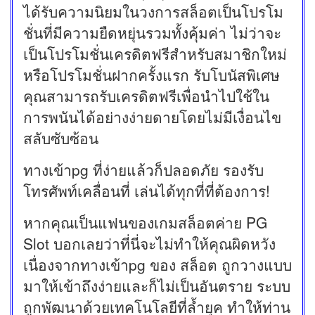
ได้รับความนิยมในวงการสล็อตเป็นโปรโม
ชั่นที่มีความยืดหยุ่นรวมทั้งคุ้มค่า ไม่ว่าจะ
เป็นโปรโมชั่นเครดิตฟรีสำหรับสมาชิกใหม่
หรือโปรโมชั่นฝากครั้งแรก รับโบนัสพิเศษ
คุณสามารถรับเครดิตฟรีเพื่อนำไปใช้ใน
การพนันได้อย่างง่ายดายโดยไม่มีเงื่อนไข
สลับซับซ้อน
ทางเข้าpg ที่ง่ายแล้วก็ปลอดภัย รองรับ
โทรศัพท์เคลื่อนที่ เล่นได้ทุกที่ที่ต้องการ!
หากคุณเป็นแฟนของเกมสล็อตค่าย PG
Slot บอกเลยว่าที่นี่จะไม่ทำให้คุณผิดหวัง
เนื่องจากทางเข้าpg ของ สล็อต ถูกวางแบบ
มาให้เข้าถึงง่ายและก็ไม่เป็นอันตราย ระบบ
ถูกพัฒนาด้วยเทคโนโลยีที่ล้ำยุค ทำให้ท่าน