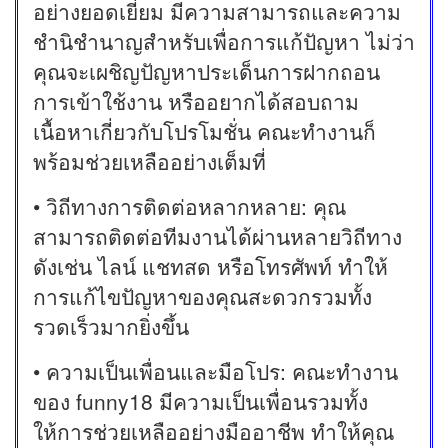
อย่างยอดเยี่ยม มีความสามารถและความ
ชำนิชำนาญสำหรับเพื่อการแก้ปัญหา ไม่ว่า
คุณจะเผชิญปัญหาประเด็นการฝากถอน
การเข้าใช้งาน หรืออยากได้สอบถาม
เนื้อหาเกี่ยวกับโปรโมชั่น คณะทำงานก็
พร้อมช่วยเหลืออย่างเต็มที่
• วิถีทางการติดต่อหลากหลาย: คุณ
สามารถติดต่อทีมงานได้ผ่านหลายวิถีทาง
ดังเช่น ไลน์ แชทสด หรือโทรศัพท์ ทำให้
การแก้ไขปัญหาของคุณสะดวกรวมทั้ง
รวดเร็วมากยิ่งขึ้น
• ความเป็นเพื่อนและมือโปร: คณะทำงาน
ของ funny18 มีความเป็นเพื่อนรวมทั้ง
ให้การช่วยเหลืออย่างมืออาชีพ ทำให้คุณ