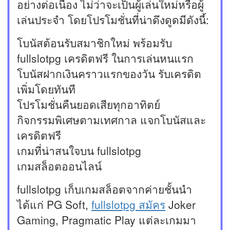
อย่างต่อเนื่อง ไม่ว่าจะเป็นผู้เล่นใหม่หรือผู้
เล่นประจำ โดยโปรโมชั่นที่น่าดึงดูดมีดังนี้:
โบนัสต้อนรับสมาชิกใหม่ พร้อมรับ
fullslotpg เครดิตฟรี ในการเล่นหนแรก
โบนัสฝากเงินคราวแรกของวัน รับเครดิต
เพิ่มโดยทันที
โปรโมชั่นคืนยอดเสียทุกอาทิตย์
กิจกรรมพิเศษตามเทศกาล แจกโบนัสและ
เครดิตฟรี
เกมที่น่าสนใจบน fullslotpg
เกมสล็อตออนไลน์
fullslotpg เก็บเกมสล็อตจากค่ายชั้นนำ
ได้แก่ PG Soft,
fullslotpg สมัคร
Joker
Gaming, Pragmatic Play แต่ละเกมมา