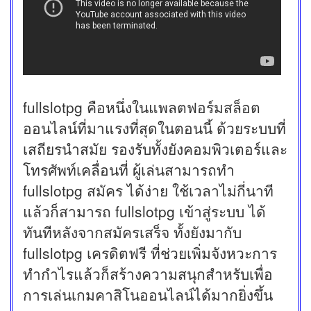
fullslotpg คือหนึ่งในแพลตฟอร์มสล็อต
ออนไลน์ที่มาแรงที่สุดในตอนนี้ ด้วยระบบที่
เสถียรนำสมัย รองรับทั้งยังคอมพิวเตอร์และ
โทรศัพท์เคลื่อนที่ ผู้เล่นสามารถทำ
fullslotpg สมัคร ได้ง่าย ใช้เวลาไม่กี่นาที
แล้วก็สามารถ fullslotpg เข้าสู่ระบบ ได้
ทันทีหลังจากสมัครเสร็จ ทั้งยังมากับ
fullslotpg เครดิตฟรี ที่ช่วยเพิ่มจังหวะการ
ทำกำไรแล้วก็สร้างความสนุกสำหรับเพื่อ
การเล่นเกมคาสิโนออนไลน์ได้มากยิ่งขึ้น