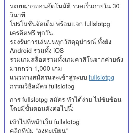
ระบบฝากถอนอัตโนมัติ รวดเร็วภายใน 30
วินาที
โปรโมชั่นจัดเต็ม พร้อมแจก fullslotpg
เครดิตฟรี ทุกวัน
รองรับการเล่นบนทุกวัสดุอุปกรณ์ ทั้งยัง
Android รวมทั้ง iOS
รวมเกมสล็อตรวมทั้งเกมคาสิโนจากค่ายดัง
มากกว่า 1,000 เกม
แนวทางสมัครและเข้าสู่ระบบ
fullslotpg
กรรมวิธีสมัคร fullslotpg
การ fullslotpg สมัคร ทำได้ง่าย ไม่ซับซ้อน
โดยมีขั้นตอนดังต่อไปนี้:
เข้าไปที่หน้าเว็บ fullslotpg
คลิกที่ปุ่ม “ลงทะเบียน”