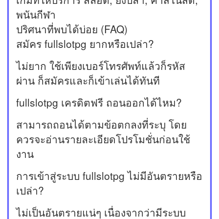
พนันกีฬา
ปริศนาที่พบได้บ่อย (FAQ)
สมัคร fullslotpg ยากหรือเปล่า?
ไม่ยาก ใช้เพียงเบอร์โทรศัพท์แล้วก็รหัส
ผ่าน ก็สมัครและก็เข้าเล่นได้ทันที
fullslotpg เครดิตฟรี ถอนออกได้ไหม?
สามารถถอนได้ตามข้อตกลงที่ระบุ โดย
ควรจะอ่านรายละเอียดโปรโมชั่นก่อนใช้
งาน
การเข้าสู่ระบบ fullslotpg ไม่มีอันตรายหรือ
เปล่า?
ไม่เป็นอันตรายแน่ๆ เนื่องจากว่ามีระบบ