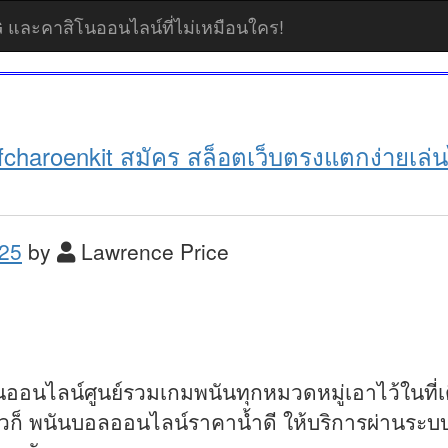
G และคาสิโนออนไลน์ที่ไม่เหมือนใคร!
fcharoenkit สมัคร สล็อตเว็บตรงแตกง่ายเล่
25
by
Lawrence Price
ออนไลน์ศูนย์รวมเกมพนันทุกหมวดหมู่เอาไว้ในที่เ
ก็ พนันบอลออนไลน์ราคาน้ำดี ให้บริการผ่านระบบ เ