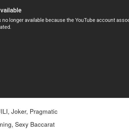
ILI, Joker, Pragmatic
ing, Sexy Baccarat