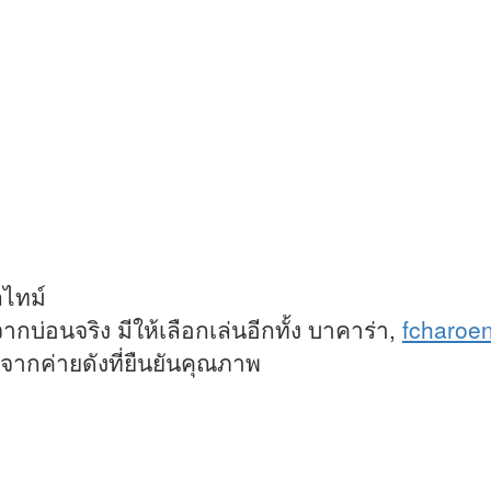
ลไทม์
บ่อนจริง มีให้เลือกเล่นอีกทั้ง บาคาร่า,
fcharoen
จากค่ายดังที่ยืนยันคุณภาพ