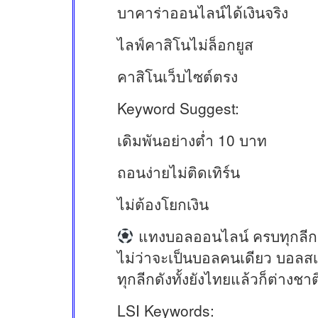
บาคาร่าออนไลน์ได้เงินจริง
ไลฟ์คาสิโนไม่ล็อกยูส
คาสิโนเว็บไซต์ตรง
Keyword Suggest:
เดิมพันอย่างต่ำ 10 บาท
ถอนง่ายไม่ติดเทิร์น
ไม่ต้องโยกเงิน
แทงบอลออนไลน์ ครบทุกลีก 
ไม่ว่าจะเป็นบอลคนเดียว บอลส
ทุกลีกดังทั้งยังไทยแล้วก็ต่างชาต
LSI Keywords: