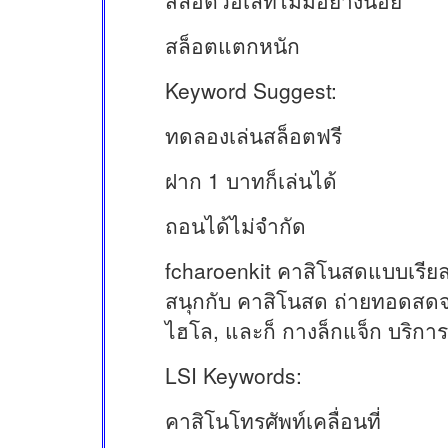
สล็อตวอเลทไม่มีอย่างน้อย
สล็อตแตกหนัก
Keyword Suggest:
ทดลองเล่นสล็อตฟรี
ฝาก 1 บาทก็เล่นได้
ถอนได้ไม่จำกัด
fcharoenkit คาสิโนสดแบบเรีย
สนุกกับ คาสิโนสด ถ่ายทอดสดจาก
ไฮโล, และก็ กางล็กแจ็ก บริการ
LSI Keywords:
คาสิโนโทรศัพท์เคลื่อนที่