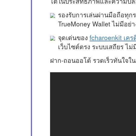
ได้ในประสิทธิภาพและความปล
รองรับการเล่นผ่านมือถือทุก
TrueMoney Wallet ไม่มีอย่าง
จุดเด่นของ
fcharoenkit เครด
เว็บไซต์ตรง ระบบเสถียร ไม่ม
ฝาก-ถอนออโต้ รวดเร็วทันใจใน 