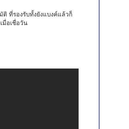
ที่รองรับทั้งยังแบงค์แล้วก็
ื่อเชื่อวัน