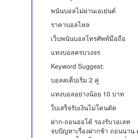
พนันบอลไม่ผ่านเอเย่นต์
ราคาบอลไหล
เว็บพนันบอลโทรศัพท์มือถือ
แทงบอลครบวงจร
Keyword Suggest:
บอลสเต็ปเริ่ม 2 คู่
แทงบอลอย่างน้อย 10 บาท
ใบเสร็จรับเงินไม่โดนตัด
ฝาก-ถอนออโต้ รองรับวอเลท
จบปัญหาเรื่องฝากช้า ถอนนาน ด้