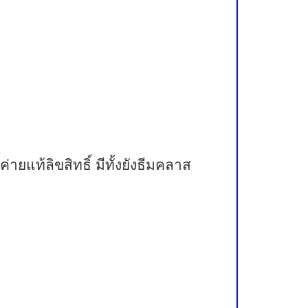
ยแท้ลิขสิทธิ์ มีทั้งยังธีมคลาส