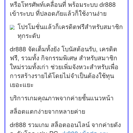
หรือโทรศัพท์เคลื่อนที่ พร้อมระบบ dr888
เข้าระบบ ที่ปลอดภัยแล้วก็ใช้งานง่าย
โปรโมชั่นแล้วก็เครดิตฟรีสำหรับสมาชิก
ทุกระดับ
dr888 จัดเต็มทั้งยัง โบนัสต้อนรับ, เครดิต
ฟรี, รวมทั้ง กิจกรรมพิเศษ สำหรับสมาชิก
ใหม่รวมทั้งเก่า ช่วยเพิ่มจังหวะสำหรับเพื่อ
การสร้างรายได้โดยไม่จำเป็นต้องใช้ทุน
เยอะแยะ
บริการเกมคุณภาพจากค่ายชั้นแนวหน้า
สล็อตแตกง่ายจากหลายค่าย
dr888 รวมเกม สล็อตออนไลน์ จากค่ายดัง