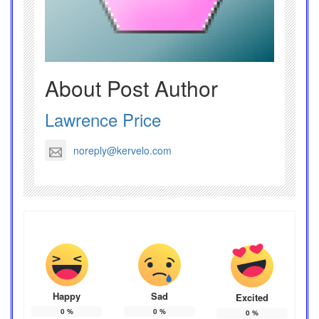
About Post Author
Lawrence Price
noreply@kervelo.com
Happy
Sad
Excited
0
%
0
%
0
%