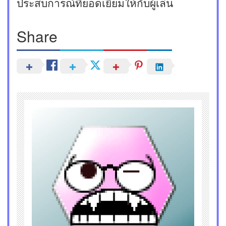
ประสบการณ์ที่ยอดเยี่ยมให้กับผู้เล่น
Share