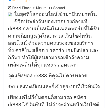
Read Time:
2 Minute, 11 Second
ในยุคที่โลกออนไลน์เข้ามามีบทบาทใน
ชีวิตประจำวันของเราอย่างถ่องแท้
dr888 กลายเป็นหนึ่งในแพลตฟอร์มที่ได้รับ
ความนิยมสูงสุดในแวดวง เว็บไซต์พนัน
ออนไลน์ ด้วยความครบวงจรของบริการ
ทั้ง คาสิโน สล็อต บาคาร่า เกมยิงปลา และ
ก็กีฬา ทำให้ผู้เล่นสามารถเข้าถึงความ
เพลิดเพลินได้ทุกแห่ง ตลอดเวลา
จุดแข็งของ dr888 ที่คุณไม่ควรพลาด
ระบบลงทะเบียนและก็เข้าสู่ระบบที่เร็วทันใจ
เพียงแค่ไม่กี่ขั้นตอนก็สามารถ สมัคร
dr888 ได้ในทันที ไม่ว่าจะผ่านหน้าเว็บไซต์