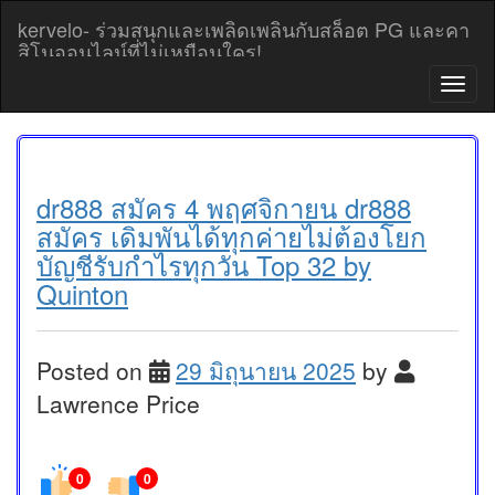
Skip
kervelo- ร่วมสนุกและเพลิดเพลินกับสล็อต PG และคา
to
สิโนออนไลน์ที่ไม่เหมือนใคร!
content
T
o
g
g
l
e
dr888 สมัคร 4 พฤศจิกายน dr888
n
สมัคร เดิมพันได้ทุกค่ายไม่ต้องโยก
a
บัญชีรับกำไรทุกวัน Top 32 by
v
Quinton
i
g
a
t
Posted on
29 มิถุนายน 2025
by
i
o
Lawrence Price
n
0
0