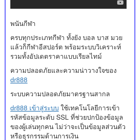
พนันกีฬา
ครบทุกประเภทกีฬา ทั้งยัง บอล บาส มวย
แล้วก็กีฬาอีสปอร์ต พร้อมระบบวิเคราะห์
รวมทั้งอัปเดตราคาแบบเรียลไทม์
ความปลอดภัยและความน่าวางใจของ
dr888
ระบบความปลอดภัยมาตรฐานสากล
dr888 เข้าสู่ระบบ
ใช้เทคโนโลยีการเข้า
รหัสข้อมูลระดับ SSL ที่ช่วยปกป้องข้อมูล
ของผู้เล่นทุกคน ไม่ว่าจะเป็นข้อมูลส่วนตัว
หรือธุรกรรมด้านการเงิน