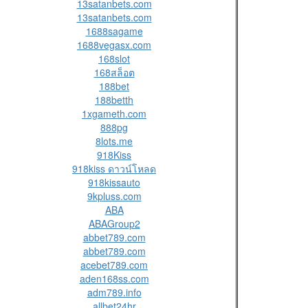
13satanbets.com
13satanbets.com
1688sagame
1688vegasx.com
168slot
168สล็อต
188bet
188betth
1xgameth.com
888pg
8lots.me
918Kiss
918kiss ดาวน์โหลด
918kissauto
9kpluss.com
ABA
ABAGroup2
abbet789.com
abbet789.com
acebet789.com
aden168ss.com
adm789.info
allbet24hr