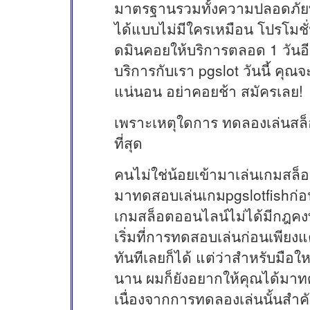
มาตรฐานรวมทั้งความปลอดภัยที่
ได้แบบไม่มีใครเหมือน โปรโมชั
ดมินคอยให้บริการตลอด 1 วันอี
บริการกับเรา pgslot วันนี้ คุ
แน่นอน อย่าคอยช้า สมัครเลย!
เพราะเหตุใดการ ทดลองเล่นสล็อต
ที่สุด
คนไม่ใช่น้อยเข้ามาเล่นเกมสล็
มาทดสอบเล่นเกมpgslotfishก่อน
เกมสล็อตออนไลน์ไม่ได้มีกฎคงที
เริ่มที่การทดสอบเล่นก่อนเพียง
ทันทีเลยก็ได้ แต่ว่าสำหรับมือให
นาน ผมก็ยังอยากให้คุณได้มาทดล
เนื่องจากการทดลองเล่นนั้นสำค