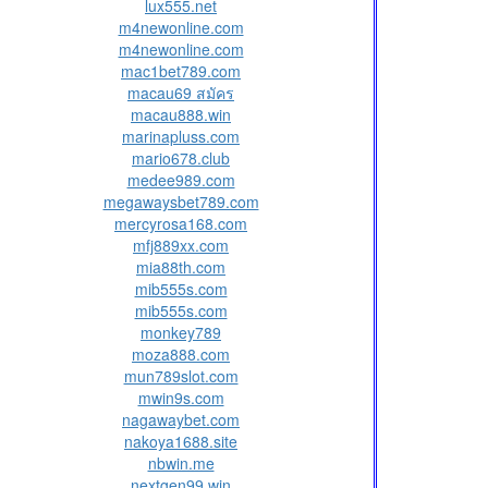
lux555.net
m4newonline.com
m4newonline.com
mac1bet789.com
macau69 สมัคร
macau888.win
marinapluss.com
mario678.club
medee989.com
megawaysbet789.com
mercyrosa168.com
mfj889xx.com
mia88th.com
mib555s.com
mib555s.com
monkey789
moza888.com
mun789slot.com
mwin9s.com
nagawaybet.com
nakoya1688.site
nbwin.me
nextgen99.win