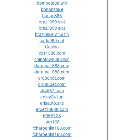
bombet888.win
bonanza99
bonus888
brazil999 slot
brazil999 slot
brazil999 ทางเข้า
carlo999.net
Casino
cc11388.com
chinatown888.win
daruma1688.com
daruma1688.com
dr888bet.com
dr888bet.com
ek4567.com
enjoy24.fun
erisauto.site
etbet16888.com
FAFA123
faro168
fcharoenkit168.com
fcharoenkit168.com