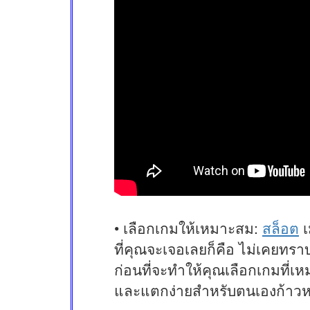
• เลือกเกมให้เหมาะสม:
สล็อต
เ
ที่คุณจะเจอเลยก็คือ ไม่เคยทร
ก่อนที่จะทำให้คุณเลือกเกมที่เห
และแตกง่ายสำหรับตนเองก้าวห