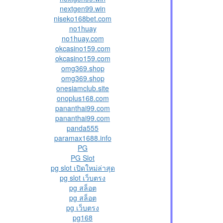
nextgen99.win
niseko168bet.com
no1huay
no1huay.com
okcasino159.com
okcasino159.com
omg369.shop
omg369.shop
onesiamclub.site
onoplus168.com
pananthai99.com
pananthai99.com
panda555
paramax1688.info
PG
PG Slot
pg slot เปิดใหม่ล่าสุด
pg slot เว็บตรง
pg สล็อต
pg สล็อต
pg เว็บตรง
pg168