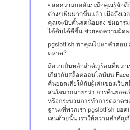
• ลดความกดดัน: เมื่อคุณรู้จักดี
ต่างๆเพิ่มมากขึ้นแล้ว เมื่อถึงเ
คุณจะบีบคั้นลดน้อยลง ข่มอาร
ได้ดิบได้ดีขึ้น ช่วยลดความผิดพ
pgslotfish พาคุณไปหาคำตอบ กา
ตลาด?
ถือว่าเป็นหลักสำคัญร้อนที่พวก
เกี่ยวกับสล็อตออนไลน์บน Face
คืนยอดเสียให้กับผู้เล่นของเว็บส
สนใจมากมายๆว่า การคืนยอดเสียให
หรือกระบวนการทำการตลาดของเ
ฐานะที่พวกเรา pgslotfish ยอดเยี
เล่นด้วยนั้น เราให้ความสำคัญก