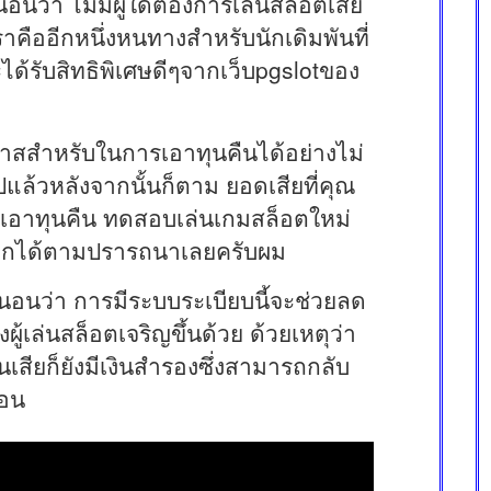
อนว่า ไม่มีผู้ใดต้องการเล่นสล็อตเสีย
คืออีกหนึ่งหนทางสำหรับนักเดิมพันที่
ะได้รับสิทธิพิเศษดีๆจากเว็บpgslotของ
อกาสสำหรับในการเอาทุนคืนได้อย่างไม่
ปแล้วหลังจากนั้นก็ตาม ยอดเสียที่คุณ
เอาทุนคืน ทดสอบเล่นเกมสล็อตใหม่
ือกได้ตามปรารถนาเลยครับผม
น่นอนว่า การมีระบบระเบียบนี้จะช่วยลด
ผู้เล่นสล็อตเจริญขึ้นด้วย ด้วยเหตุว่า
ล่นเสียก็ยังมีเงินสำรองซึ่งสามารถกลับ
นอน