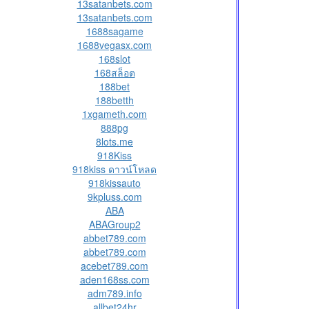
13satanbets.com
13satanbets.com
1688sagame
1688vegasx.com
168slot
168สล็อต
188bet
188betth
1xgameth.com
888pg
8lots.me
918Kiss
918kiss ดาวน์โหลด
918kissauto
9kpluss.com
ABA
ABAGroup2
abbet789.com
abbet789.com
acebet789.com
aden168ss.com
adm789.info
allbet24hr