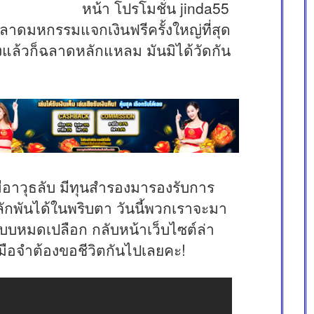
หน้า โปรโมชั่น jinda55
ลาดมหกรรมแจกเงินฟรีครั้งใหญ่ที่สุด
ปังแล้วก็ฉลาดหลักแหลม มันมิได้วัดกัน
มีอาวุธลับ มีทุนสำรองมารองรับการ
หลักพันได้ในพริบตา วันนี้พวกเราจะมา
บบหมดเปลือก กลับหน้าเว็บไซต์ล่า
จ้ามือจำต้องขอชีวิตกันไปเลยคะ!