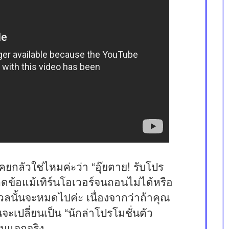
กลัวใช่ไหมค่ะว่า “อุ๊ยตาย! รับโปร
ข้อแม้เทิร์นโอเวอร์จนถอนไม่ได้หรือ
วลนั้นจะหมดไปค่ะ เนื่องจากว่าถ้าคุณ
ณจะเปลี่ยนเป็น “นักล่าโปรโมชั่นตัว
ไหนแจกจริง