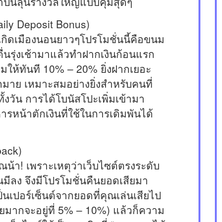
ปั่นลุ้นรางวัลใหญ่แบบคุ้มสุดๆ
ily Deposit Bonus)
นเกิดเมืองนอนยาวๆโปรโมชั่นนี้คือขนม
ณตื่นรุ่งเช้ามาแล้วทำฝากเงินก้อนแรก
่มให้ทันที 10% – 20% ยิ่งฝากเยอะ
ากมาย เหมาะสมอย่างยิ่งสำหรับคนที่
งวัน การได้โบนัสโปะเพิ่มเข้ามา
ารหน้าตักเงินที่ใช้ในการเดิมพันได้
back)
น้า! เพราะเหตุว่าเว็บไซต์ตรงระดับ
้นมีลง จึงมีโปรโมชั่นคืนยอดเสียมา
ป็นเปอร์เซ็นต์จากยอดที่คุณเล่นเสียไป
ดยมากจะอยู่ที่ 5% – 10%) แล้วก็ความ