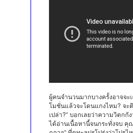
ผู้คนจำนวนมากบางครั้งอาจจะเคย
โมชั่นแล้วจะโดนแกงไหม? จะติด
เปล่า?” บอกเลยว่าความวิตกกัง
ได้อ่านเนื้อหานี้จนกระทั่งจบ คุ
ฉกาจ” ที่ดูทะลุปรุโปร่งว่าโปร