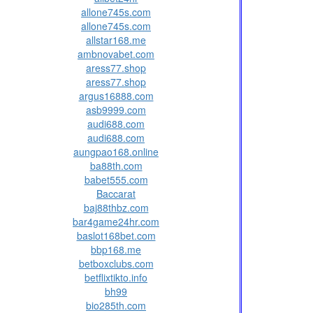
allone745s.com
allone745s.com
allstar168.me
ambnovabet.com
aress77.shop
aress77.shop
argus16888.com
asb9999.com
audi688.com
audi688.com
aungpao168.online
ba88th.com
babet555.com
Baccarat
baj88thbz.com
bar4game24hr.com
baslot168bet.com
bbp168.me
betboxclubs.com
betflixtikto.info
bh99
bio285th.com