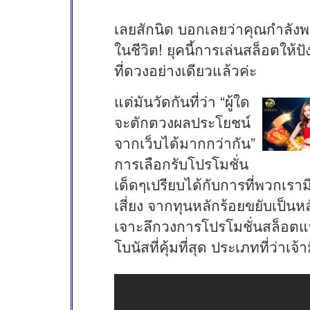
เลยสักนิด บอกเลยว่าคุณกำลังพ
ในชีวิต! ยุคนี้การเล่นสล็อตให้
ที่ดวงอย่างเดียวแล้วค่ะ
แต่มันวัดกันที่ว่า “ผู้ใด
จะตักตวงผลประโยชน์
จากเว็บได้มากกว่ากัน”
การเลือกรับโปรโมชั่น
เด็ดๆเปรียบได้กับการที่พวกเรา
เสี่ยง จากทุนหลักร้อยขยับเป็น
เจาะลึกวงการโปรโมชั่นสล็อตแ
โบนัสที่คุ้มที่สุด ประเภทที่ว่าเ