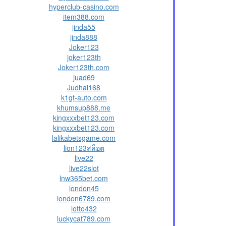
hyperclub-casino.com
item388.com
jinda55
jinda888
Joker123
joker123th
Joker123th.com
juad69
Judhai168
k1gt-auto.com
khumsup888.me
kingxxxbet123.com
kingxxxbet123.com
lalikabetsgame.com
lion123สล็อต
live22
live22slot
lnw365bet.com
london45
london6789.com
lotto432
luckycat789.com