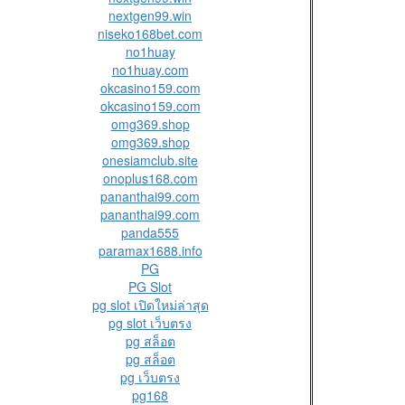
nextgen99.win
niseko168bet.com
no1huay
no1huay.com
okcasino159.com
okcasino159.com
omg369.shop
omg369.shop
onesiamclub.site
onoplus168.com
pananthai99.com
pananthai99.com
panda555
paramax1688.info
PG
PG Slot
pg slot เปิดใหม่ล่าสุด
pg slot เว็บตรง
pg สล็อต
pg สล็อต
pg เว็บตรง
pg168