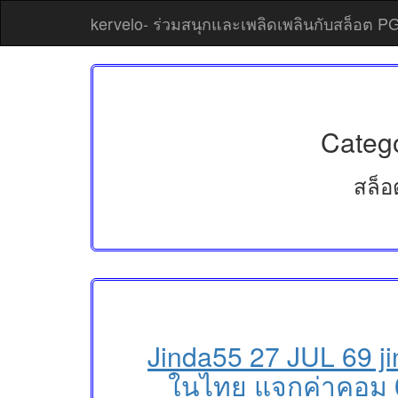
Skip
kervelo- ร่วมสนุกและเพลิดเพลินกับสล็อต P
to
content
Catego
สล็อ
Jinda55 27 JUL 69 ji
ในไทย แจกค่าคอม 0