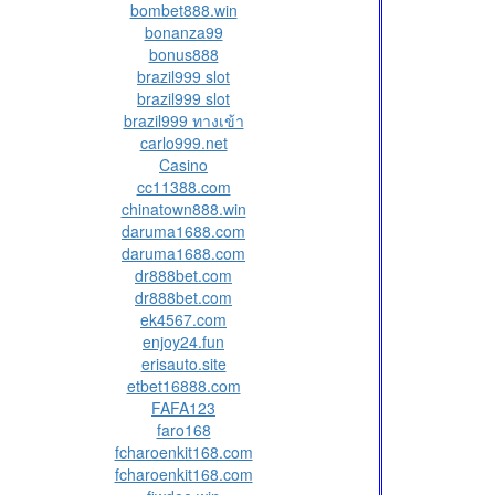
bombet888.win
bonanza99
bonus888
brazil999 slot
brazil999 slot
brazil999 ทางเข้า
carlo999.net
Casino
cc11388.com
chinatown888.win
daruma1688.com
daruma1688.com
dr888bet.com
dr888bet.com
ek4567.com
enjoy24.fun
erisauto.site
etbet16888.com
FAFA123
faro168
fcharoenkit168.com
fcharoenkit168.com