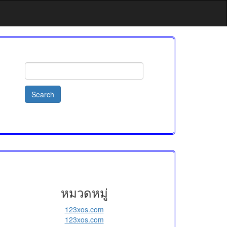
Search
for:
หมวดหมู่
123xos.com
123xos.com