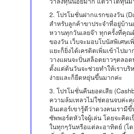
ว่าลงทุนน้อยมาก แต่ว่าได้ทุนมา
2. โปรโมชั่นฝากแรกของวัน (Da
สำหรับลูกค้าขาประจำที่อยู่บ้า
หวานทุกวันเลยจ๊า ทุกครั้งที่คุ
ของวัน เว็บจะมอบโบนัสพิเศษเพิ
แยะก็ยิ่งได้เครดิตเพิ่มเข้าไปม
วางแผนจะปั่นสล็อตยาวๆตลอดทั้
ตั้งแต่ต้นวันจะช่วยทำให้เราบริห
ง่ายและก็ยืดหยุ่นขึ้นมากค่ะ
3. โปรโมชั่นคืนยอดเสีย (Cash
ความล้มเหลวไม่ใช่ตอนจบค่ะคุณ
อินเตอร์เขารู้ดีว่าดวงคนเรามีขึ
ซัพพอร์ตหัวใจผู้เล่น โดยจะคิดเ
ในทุกๆวันหรือแต่ละอาทิตย์ (โ