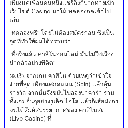
เพียงแค่เพื่อนคนหนึ่งแชร์ลิงก์ปากทางเข้า
เว็บไซต์ Casino มาให้ ทดลองกดเข้าไป
เล่น
“ทดลองฟรี” โดยไม่ต้องสมัครก่อน ซึ่งเป็น
จุดที่ทำให้ผมได้ทราบว่า
“ที่จริงแล้ว คาสิโนออนไลน์ มันไม่ใช่เรื่อง
น่ากลัวอย่างที่คิด”
ผมเริ่มจากเกม คาสิโน ด้วยเหตุว่าเข้าใจ
ง่ายที่สุด เพียงแค่กดหมุน (Spin) แล้วลุ้น
รางวัล จากนั้นจึงขยับไปลองบาคาร่า รวม
ทั้งเกมอื่นๆอย่างรูเล็ต ไฮโล แล้วก็เสือมังกร
จนได้สัมผัสบรรยากาศของ คาสิโนสด
(Live Casino) ที่