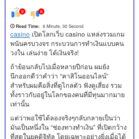
0
0
Read Time:
6 Minute, 30 Second
casino
เปิดโลกเว็บ casino แหล่งรวมเกม
พนันครบวงจร กระบวนการทำเงินแบบคน
วงใน เล่นง่าย ได้เงินจริง!
ถ้าย้อนกลับไปเมื่อหลายปีก่อน ผมยัง
นึกออกดีว่าคำว่า “คาสิโนออนไลน์”
สำหรับผมคือสิ่งที่ดูไกลตัว ฟังดูเสี่ยง รวม
ทั้งราวกับอยู่ในโลกของคนที่มีทุนมากมาย
เท่านั้น
แต่ว่าพอใช้ได้ลองจริงๆกลับกลายเป็นว่า
มันเป็นหนึ่งใน “ช่องทางทำเงิน” ที่เปิดกว้าง
ที่สุดในยุคดิจิทัล โดยเฉพาะอย่างยิ่งเมื่อได้