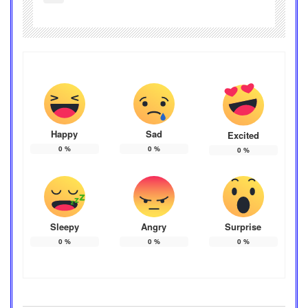
Happy
Sad
Excited
0
%
0
%
0
%
Sleepy
Angry
Surprise
0
%
0
%
0
%