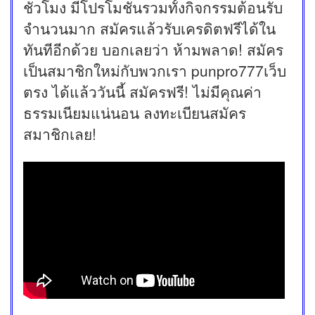
ชั่วโมง มีโปรโมชั่นรวมทั้งกิจกรรมต้อนรับ
จำนวนมาก สมัครแล้วรับเครดิตฟรีได้ใน
ทันทีอีกด้วย บอกเลยว่า ห้ามพลาด! สมัคร
เป็นสมาชิกใหม่กับพวกเรา punpro777เว็บ
ตรง ได้แล้ววันนี้ สมัครฟรี! ไม่มีคุณค่า
ธรรมเนียมแน่นอน ลงทะเบียนสมัคร
สมาชิกเลย!