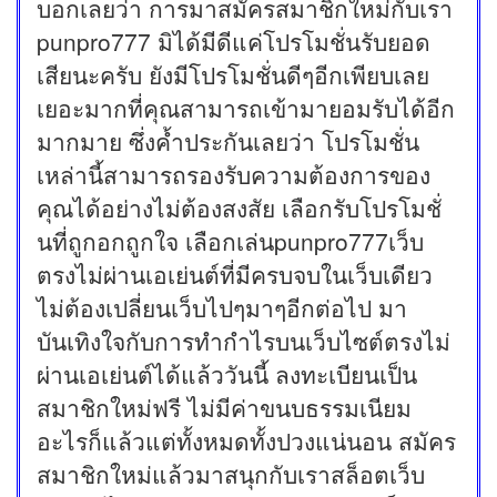
บอกเลยว่า การมาสมัครสมาชิกใหม่กับเรา
punpro777 มิได้มีดีแค่โปรโมชั่นรับยอด
เสียนะครับ ยังมีโปรโมชั่นดีๆอีกเพียบเลย
เยอะมากที่คุณสามารถเข้ามายอมรับได้อีก
มากมาย ซึ่งค้ำประกันเลยว่า โปรโมชั่น
เหล่านี้สามารถรองรับความต้องการของ
คุณได้อย่างไม่ต้องสงสัย เลือกรับโปรโมชั่
นที่ถูกอกถูกใจ เลือกเล่นpunpro777เว็บ
ตรงไม่ผ่านเอเย่นต์ที่มีครบจบในเว็บเดียว
ไม่ต้องเปลี่ยนเว็บไปๆมาๆอีกต่อไป มา
บันเทิงใจกับการทำกำไรบนเว็บไซต์ตรงไม่
ผ่านเอเย่นต์ได้แล้ววันนี้ ลงทะเบียนเป็น
สมาชิกใหม่ฟรี ไม่มีค่าขนบธรรมเนียม
อะไรก็แล้วแต่ทั้งหมดทั้งปวงแน่นอน สมัคร
สมาชิกใหม่แล้วมาสนุกกับเราสล็อตเว็บ