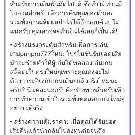
สำหรับการเดิมพันถัดไปได้ ซึ่งทำให้ท่านมี
โอกาสสำหรับเพื่อการคืนทุนของตัวเอง
รวมทั้งการผลิตผลกำไรได้อีกรอบด้วย ไม่
แน่ครับ คุณอาจจะทำเงินได้เลยก็เป็นได้!
• สร้างแรงกระตุ้นสำหรับเพื่อการเล่น
เกมpunpro777ใหม่: โปรโมชั่นรับยอดเสีย
มักจะช่วยทำให้ผู้เล่นได้ทดลองเล่นเกม
สล็อตเว็บตรงใหม่ๆเพราะคุณคงจะไม่
ต้องการเสี่ยงกับเกมเดิมๆแล้วจริงไหมนะ
ครับ? นี่แหละนะครับคือช่องทางสำหรับเพื่อ
การทำความเข้าใจรวมทั้งทดสอบเกมใหม่ๆ
อย่างแท้จริง
• สร้างความคุ้มราคา: เมื่อคุณได้รับยอด
เสียคืนแล้วนำกลับไปลงทุนต่อจนถึง