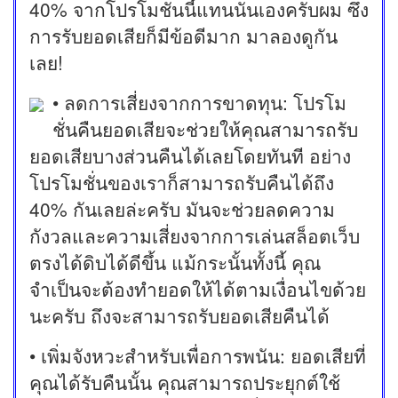
40% จากโปรโมชั่นนี้แทนนั่นเองครับผม ซึ่ง
การรับยอดเสียก็มีข้อดีมาก มาลองดูกัน
เลย!
• ลดการเสี่ยงจากการขาดทุน: โปรโม
ชั่นคืนยอดเสียจะช่วยให้คุณสามารถรับ
ยอดเสียบางส่วนคืนได้เลยโดยทันที อย่าง
โปรโมชั่นของเราก็สามารถรับคืนได้ถึง
40% กันเลยล่ะครับ มันจะช่วยลดความ
กังวลและความเสี่ยงจากการเล่นสล็อตเว็บ
ตรงได้ดิบได้ดีขึ้น แม้กระนั้นทั้งนี้ คุณ
จำเป็นจะต้องทำยอดให้ได้ตามเงื่อนไขด้วย
นะครับ ถึงจะสามารถรับยอดเสียคืนได้
• เพิ่มจังหวะสำหรับเพื่อการพนัน: ยอดเสียที่
คุณได้รับคืนนั้น คุณสามารถประยุกต์ใช้