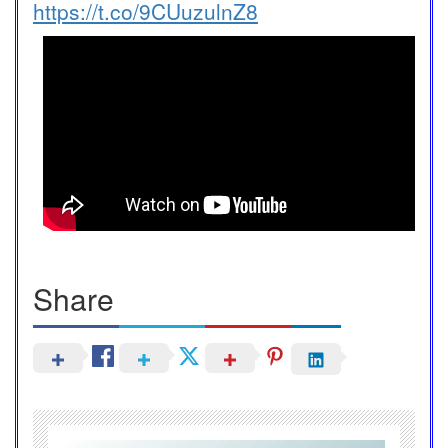
https://t.co/9CUuzulnZ8
Share