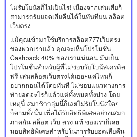
ไม่รับโบนัสก็ไม่เป็นไร! เนื่องจากเล่นเสียก็
สามารถรับยอดเสียคืนได้ในทันทีบน สล็อต
เว็บตรง
แม้คุณเข้ามาใช้บริการสล็อต777เว็บตรง
ของพวกเราแล้ว คุณจะเห็นโปรโมชั่น
Cashback 40% ของเราแน่นอน มันเป็น
โปรโมชั่นสำหรับผู้ที่ไม่ชอบรับโบนัสเครดิต
ฟรี เล่นสล็อตเว็บตรงได้เยอะแค่ไหนก็
อยากถอนได้โดยทันที ไม่ชอบแนวทางการ
ทำยอดอะไรก็แล้วแต่ทั้งหมดทั้งปวง โดย
เหตุนี้ สมาชิกกลุ่มนี้ก็เลยไม่รับโบนัสใดๆ
ก็ตามทั้งนั้น เพื่อได้รับสิทธิพิเศษอย่างเสมอ
ภาคกัน สล็อต เว็บ ตรง แท้ ของเราก็เลย
มอบสิทธิพิเศษสำหรับในการรับยอดเสียคืน