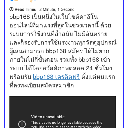
Read Time:
2 Minute, 1 Second
bbp168 เป็นหนึ่งในเว็บไซต์คาสิโน
ออนไลน์ที่มาแรงที่สุดในช่วงเวลานี้ ด้วย
ระบบการใช้งานที่ล้ำสมัย ไม่มีอันตราย
และก็รองรับการใช้แรงงานทุกวัสดุอุปกรณ์
ผู้เล่นสามารถ bbp168 สมัคร ได้ไม่ยาก
ภายในไม่กี่ขั้นตอน รวมทั้ง bbp168 เข้า
ระบบ ได้โดยสวัสดิภาพตลอด 24 ชั่วโมง
พร้อมรับ
bbp168 เครดิตฟรี
ตั้งแต่หนแรก
ที่ลงทะเบียนสมัครสมาชิก