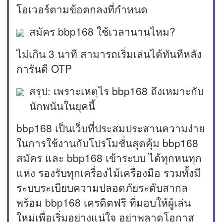
โอเวอร์ตามข้อตกลงที่กำหนด
สมัคร bbp168 ใช้เวลานานไหม?
ไม่เกิน 3 นาที สามารถเริ่มเล่นได้ทันทีหลัง
การันตี OTP
สรุป: เพราะเหตุไร bbp168 ถึงเหมาะกับ
นักพนันในยุคนี้
bbp168 เป็นเว็บที่ประสมประสานความง่าย
ในการใช้งานกับโปรโมชั่นสุดคุ้ม bbp168
สมัคร และ bbp168 เข้าระบบ ได้ทุกหนทุก
แห่ง รองรับทุกเครื่องไม้เครื่องมือ รวมทั้งมี
ระบบระเบียบความปลอดภัยระดับสากล
พร้อม bbp168 เครดิตฟรี ที่มอบให้ผู้เล่น
ใหม่เพื่อเริ่มอย่างแน่ใจ อย่าพลาดโอกาส