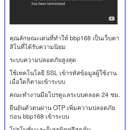
คุณลักษณะเด่นที่ทำให้ bbp168 เป็นเว็บคา
สิโนที่ได้รับความนิยม
ระบบความปลอดภัยสูงสุด
ใช้เทคโนโลยี SSL เข้ารหัสข้อมูลผู้ใช้งาน
เมื่อใดก็ตามเข้าระบบ
คณะทำงานมือโปรดูแลระบบตลอด 24 ชม.
ยืนยันตัวตนผ่าน OTP เพิ่มความปลอดภัย
ก่อน bbp168 เข้าระบบ
โปรโมชั่นและก็เครดิตฟรีสุดคุ้ม