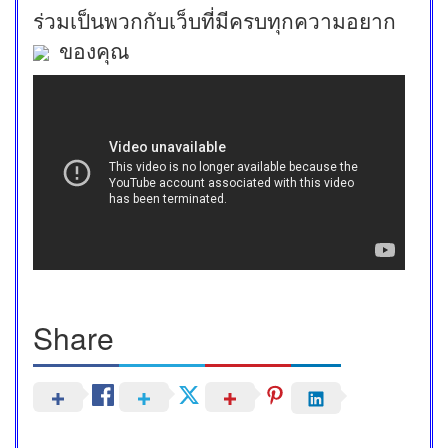
ร่วมเป็นพวกกับเว็บที่มีครบทุกความอยาก
ของคุณ
Share