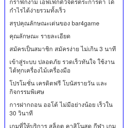
กราฟิกงาม เอฟเฟกต์วิจิตรตระการตา ได้
กำไรได้ง่ายรวมทั้งเร็ว
สรุปคุณลักษณะเด่นของ bar4game
คุณลักษณะ รายละเอียด
สมัครเป็นสมาชิก สมัครง่าย ไม่เกิน 3 นาที
เข้าสู่ระบบ ปลอดภัย รวดเร็วทันใจ ใช้งาน
ได้ทุกเครื่องไม้เครื่องมือ
โปรโมชั่น เครดิตฟรี โบนัสรายวัน และ
กิจกรรมพิเศษ
การฝากถอน ออโต้ ไม่มีอย่างน้อย เร็วใน
30 วินาที
เกมที่ให้บริการ สล็อต คาสิโนสด กีฬา เกม