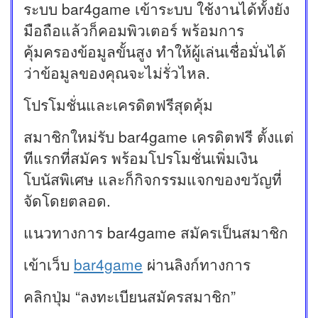
ระบบ bar4game เข้าระบบ ใช้งานได้ทั้งยัง
มือถือแล้วก็คอมพิวเตอร์ พร้อมการ
คุ้มครองข้อมูลขั้นสูง ทำให้ผู้เล่นเชื่อมั่นได้
ว่าข้อมูลของคุณจะไม่รั่วไหล.
โปรโมชั่นและเครดิตฟรีสุดคุ้ม
สมาชิกใหม่รับ bar4game เครดิตฟรี ตั้งแต่
ทีแรกที่สมัคร พร้อมโปรโมชั่นเพิ่มเงิน
โบนัสพิเศษ และก็กิจกรรมแจกของขวัญที่
จัดโดยตลอด.
แนวทางการ bar4game สมัครเป็นสมาชิก
เข้าเว็บ
bar4game
ผ่านลิงก์ทางการ
คลิกปุ่ม “ลงทะเบียนสมัครสมาชิก”