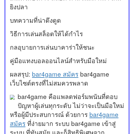
ยิงปลา
บทความที่น่าดึงดูด
วิธีการเล่นสล็อตให้ได้กำไร
กลอุบายการเล่นบาคาร่าให้ชนะ
คู่มือแทงบอลออนไลน์สำหรับมือใหม่
ผลสรุป:
bar4game สมัคร
bar4game
เว็บไซต์ตรงที่ไม่สมควรพลาด
bar4game คือแพลตฟอร์มพนันที่ตอบ
ปัญหาผู้เล่นทุกระดับ ไม่ว่าจะเป็นมือใหม่
หรือผู้มีประสบการณ์ ด้วยการ
bar4game
สมัคร
ที่ง่ายมาก ระบบ bar4game เข้าสู่
ระบบ ที่ทันสมัย และก็สิทธิพิเศษจาก