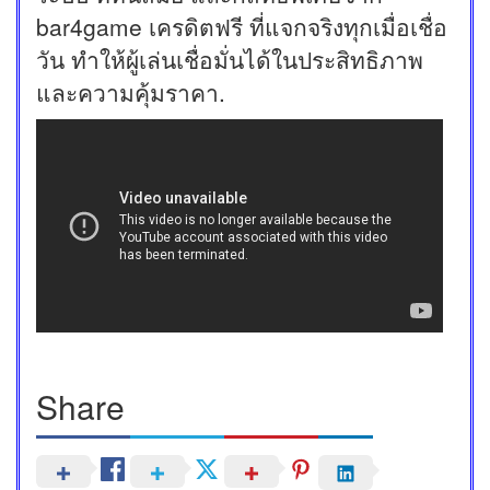
bar4game เครดิตฟรี ที่แจกจริงทุกเมื่อเชื่อ
วัน ทำให้ผู้เล่นเชื่อมั่นได้ในประสิทธิภาพ
และความคุ้มราคา.
Share