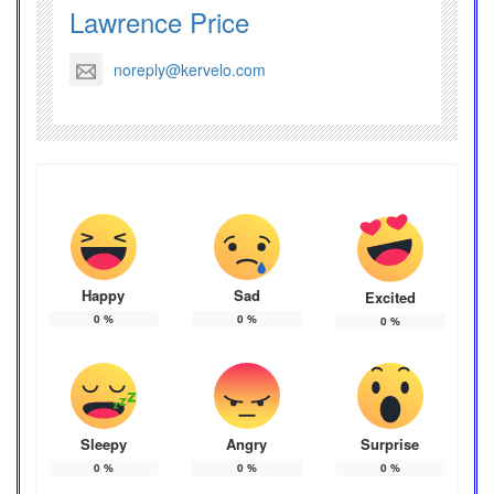
Lawrence Price
noreply@kervelo.com
Happy
Sad
Excited
0
%
0
%
0
%
Sleepy
Angry
Surprise
0
%
0
%
0
%