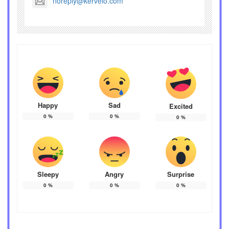
noreply@kervelo.com
Happy
Sad
Excited
0
%
0
%
0
%
Sleepy
Angry
Surprise
0
%
0
%
0
%