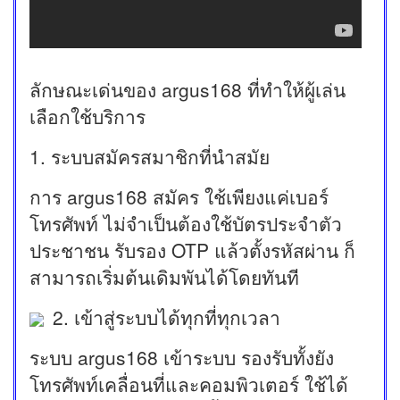
ลักษณะเด่นของ argus168 ที่ทำให้ผู้เล่น
เลือกใช้บริการ
1. ระบบสมัครสมาชิกที่นำสมัย
การ argus168 สมัคร ใช้เพียงแค่เบอร์
โทรศัพท์ ไม่จำเป็นต้องใช้บัตรประจำตัว
ประชาชน รับรอง OTP แล้วตั้งรหัสผ่าน ก็
สามารถเริ่มต้นเดิมพันได้โดยทันที
2. เข้าสู่ระบบได้ทุกที่ทุกเวลา
ระบบ argus168 เข้าระบบ รองรับทั้งยัง
โทรศัพท์เคลื่อนที่และคอมพิวเตอร์ ใช้ได้