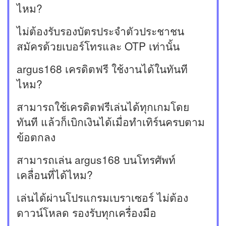
ไหม?
ไม่ต้องรับรองบัตรประจำตัวประชาชน
สมัครด้วยเบอร์โทรและ OTP เท่านั้น
argus168 เครดิตฟรี ใช้งานได้ในทันที
ไหม?
สามารถใช้เครดิตฟรีเล่นได้ทุกเกมโดย
ทันที แล้วก็เบิกเงินได้เมื่อทำเทิร์นครบตาม
ข้อตกลง
สามารถเล่น argus168 บนโทรศัพท์
เคลื่อนที่ได้ไหม?
เล่นได้ผ่านโปรแกรมเบราเซอร์ ไม่ต้อง
ดาวน์โหลด รองรับทุกเครื่องมือ