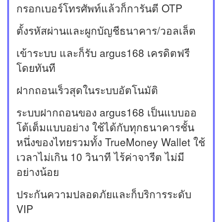
กรอกเบอร์โทรศัพท์แล้วก็การันตี OTP
ตั้งรหัสผ่านและผูกบัญชีธนาคาร/วอลเล็ต
เข้าระบบ และก็รับ argus168 เครดิตฟรี
โดยทันที
ฝากถอนเร็วสุดในระบบอัตโนมัติ
ระบบฝากถอนของ argus168 เป็นแบบออ
โต้เต็มแบบอย่าง ใช้ได้กับทุกธนาคารชั้น
หนึ่งของไทยรวมทั้ง TrueMoney Wallet ใช้
เวลาไม่เกิน 10 วินาที ไร้ค่าจารีต ไม่มี
อย่างน้อย
ประกันความปลอดภัยและก็บริการระดับ
VIP