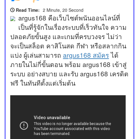
Read Time:
2 Minute, 20 Second
argus168 คือเว็บไซต์พนันออนไลน์ที่
เป็นที่รู้จักในเรื่องระบบที่เร็วทันใจ ความ
ปลอดภัยขั้นสูง และเกมที่ครบวงจร ไม่ว่า
จะเป็นสล็อต คาสิโนสด กีฬา หรือสลากกิน
แบ่ง ผู้เล่นสามารถ
argus168 สมัคร
ได้
ภายในไม่กี่ขั้นตอน พร้อม argus168 เข้าสู่
ระบบ อย่างสบาย และรับ argus168 เครดิต
ฟรี ในทันทีตั้งแต่เริ่มต้น