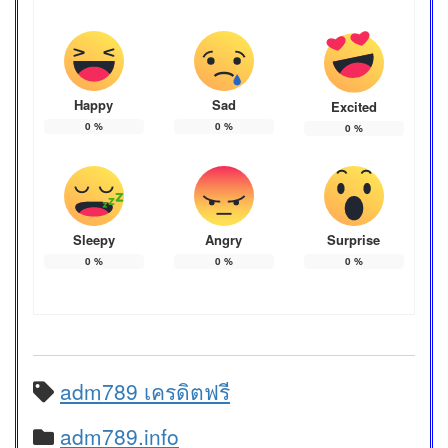
Happy
Sad
Excited
0
%
0
%
0
%
Sleepy
Angry
Surprise
0
%
0
%
0
%
adm789 เครดิตฟรี
adm789.info