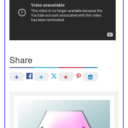
Share