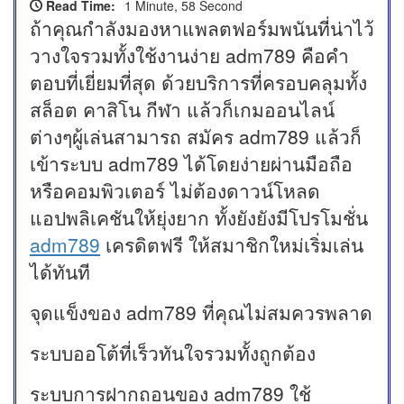
Read Time:
1 Minute, 58 Second
ถ้าคุณกำลังมองหาแพลตฟอร์มพนันที่น่าไว้
วางใจรวมทั้งใช้งานง่าย adm789 คือคำ
ตอบที่เยี่ยมที่สุด ด้วยบริการที่ครอบคลุมทั้ง
สล็อต คาสิโน กีฬา แล้วก็เกมออนไลน์
ต่างๆผู้เล่นสามารถ สมัคร adm789 แล้วก็
เข้าระบบ adm789 ได้โดยง่ายผ่านมือถือ
หรือคอมพิวเตอร์ ไม่ต้องดาวน์โหลด
แอปพลิเคชันให้ยุ่งยาก ทั้งยังยังมีโปรโมชั่น
adm789
เครดิตฟรี ให้สมาชิกใหม่เริ่มเล่น
ได้ทันที
จุดแข็งของ adm789 ที่คุณไม่สมควรพลาด
ระบบออโต้ที่เร็วทันใจรวมทั้งถูกต้อง
ระบบการฝากถอนของ adm789 ใช้