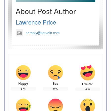
About Post Author
Lawrence Price
noreply@kervelo.com
Happy
Sad
Excited
0
%
0
%
0
%