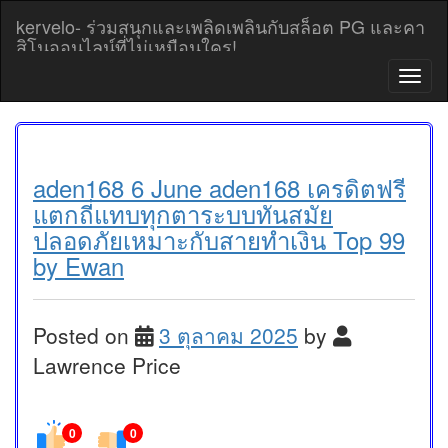
Skip
kervelo- ร่วมสนุกและเพลิดเพลินกับสล็อต PG และคา
to
สิโนออนไลน์ที่ไม่เหมือนใคร!
content
T
o
g
g
l
e
aden168 6 June aden168 เครดิตฟรี
n
แตกถี่แทบทุกตาระบบทันสมัย
a
ปลอดภัยเหมาะกับสายทำเงิน Top 99
v
by Ewan
i
g
a
t
Posted on
3 ตุลาคม 2025
by
i
o
Lawrence Price
n
0
0