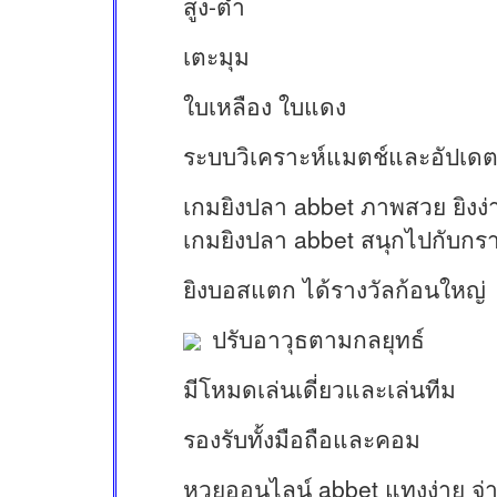
สูง-ต่ำ
เตะมุม
ใบเหลือง ใบแดง
ระบบวิเคราะห์แมตช์และอัปเดต
เกมยิงปลา abbet ภาพสวย ยิงง่าย
เกมยิงปลา abbet สนุกไปกับกราฟ
ยิงบอสแตก ได้รางวัลก้อนใหญ่
ปรับอาวุธตามกลยุทธ์
มีโหมดเล่นเดี่ยวและเล่นทีม
รองรับทั้งมือถือและคอม
หวยออนไลน์ abbet แทงง่าย จ่าย