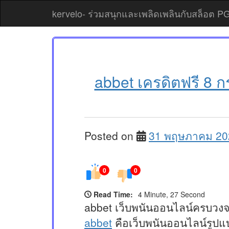
Skip
kervelo- ร่วมสนุกและเพลิดเพลินกับสล็อต P
to
content
abbet เครดิตฟรี 8 
Posted on
31 พฤษภาคม 20
0
0
Read Time:
4 Minute, 27 Second
abbet เว็บพนันออนไลน์ครบวงจร
abbet
คือเว็บพนันออนไลน์รูปแบบ