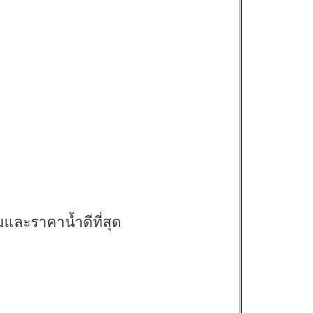
มและราคาน้ำดีที่สุด