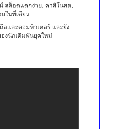
น์ สล็อตแตกง่าย, คาสิโนสด,
ในที่เดียว
ือถือและคอมพิวเตอร์ และยัง
องนักเดิมพันยุคใหม่