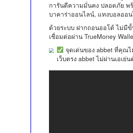
การันตีความมั่นคง ปลอดภัย พร
บาคาร่าออนไลน์, แทงบอลออนไล
ด้วยระบบ ฝากถอนออโต้ ไม่มีขั้
เชื่อมต่อผ่าน TrueMoney Wall
จุดเด่นของ abbet ที่คุณ
เว็บตรง abbet ไม่ผ่านเอเย่