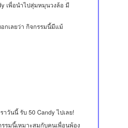
เพื่อนำไปสุ่มหมุนวงล้อ มี
บอกเลยว่า กิจกรรมนี้มีแม้
วันนี้ รับ 50 Candy ไปเลย!
กรรมนี้เหมาะสมกับคนเพื่อนพ้อง