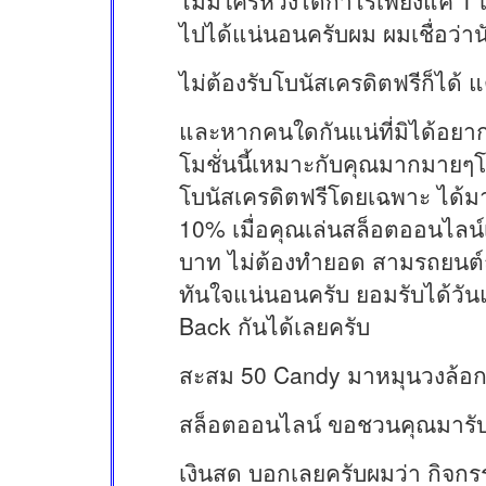
ไม่มีใครหวังได้กำไรเพียงแค่ 1 
ไปได้แน่นอนครับผม ผมเชื่อว่
ไม่ต้องรับโบนัสเครดิตฟรีก็ได้
และหากคนใดกันแน่ที่มิได้อยากไ
โมชั่นนี้เหมาะกับคุณมากมายๆโ
โบนัสเครดิตฟรีโดยเฉพาะ ได้มาร
10% เมื่อคุณเล่นสล็อตออนไลน์
บาท ไม่ต้องทำยอด สามรถยนต์ถอ
ทันใจแน่นอนครับ ยอมรับได้วันแล
Back กันได้เลยครับ
สะสม 50 Candy มาหมุนวงล้อกงจ
สล็อตออนไลน์ ขอชวนคุณมารับ Ca
เงินสด บอกเลยครับผมว่า กิจกรร