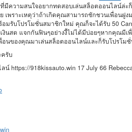
องที่มีความสนใจอยากทดสอบเล่นสล็อตออนไลน์ล่ะก็ 
ย เพราะเหตุว่าถ้าเกิดคุณสามารถชักชวนเพื่อนฝู
้อมรับโปรโมชั่นสมาชิกใหม่ คุณก็จะได้รับ 50 Cand
เงินสด แจกกันฟินๆอย่างงี้ไม่ได้มีบ่อยๆหากคุณมีเพื
เพื่อนของคุณมาเล่นสล็อตออนไลน์และก็รับโปรโมชั่
ะครับ
ลน์ https://918kissauto.win 17 July 66 Rebec
o
owin