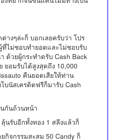
ื่องที่ยากจนข้นแค้นไม่มีทางเป็น
ดต่างๆล่ะก็ บอกเลยครับว่า โปร
ผู้ที่ไม่ชอบทำยอดและไม่ชอบรับ
้า ด้วยผู้กระทำดรับ Cash Back
 ยอมรับได้สูงสุดถึง 10,000
ssauto คืนยอดเสียให้ท่าน
รับโบนัสเครดิตฟรีก็มารับ Cash
ินกันถ้วนหน้า
นรับอีกทั้งทอง 1 สลึงแล้วก็
น โดยกิจกรรมสะสม 50 Candy ก็