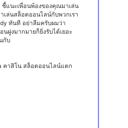
ชี้แนะเพื่อนพ้องของคุณมาเล่น
งมาเล่นสล็อตออนไลน์กับพวกเรา
y ทันที อย่าลืมครับผมว่า
่อนฝูงมากมายก็ยิ่งรับได้เยอะ
นกับ
ca คาสิโน สล็อตออนไลน์แตก