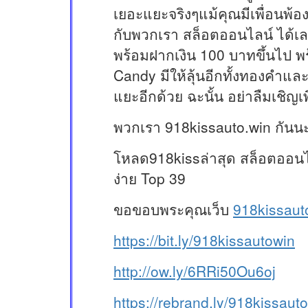
เยอะแยะจริงๆแม้คุณมีเพื่อนพ้
กับพวกเรา สล็อตออนไลน์ ได้เล
พร้อมฝากเงิน 100 บาทขึ้นไป พร
Candy มีให้ลุ้นอีกทั้งทองคำและ
แยะอีกด้วย ฉะนั้น อย่าลืมเชิญ
พวกเรา 918kissauto.win กันน
โหลด918kissล่าสุด สล็อตออนไ
ง่าย Top 39
ขอขอบพระคุณเว็บ
918kissaut
https://bit.ly/918kissautowin
http://ow.ly/6RRi50Ou6oj
https://rebrand.ly/918kissaut