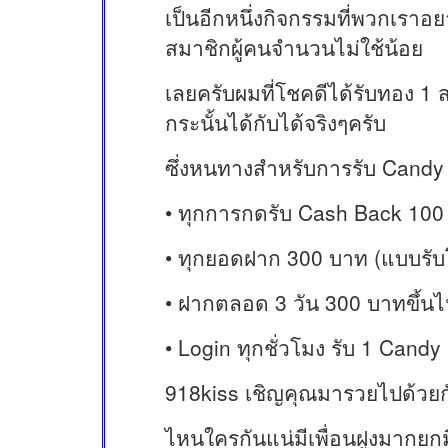
เป็นอีกหนึ่งกิจกรรมที่พวกเรา
สมาชิกผู้คนจำนวนไม่ใช้น้อย
เลยครับผมที่โชคดีได้รับทอง 1 สล
กระนั้นได้กับได้จริงๆครับ
ซึ่งหนทางสำหรับการรับ Candy ก
• ทุกการกดรับ Cash Back 100
• ทุกยอดฝาก 300 บาท (แบบรับโ
• ฝากตลอด 3 วัน 300 บาทขึ้นไ
• Login ทุกชั่วโมง รับ 1 Candy
918kiss เชิญคุณมารวยไปด้วยกั
ไหนใครกันแน่มีเพื่อนฝูงมากยก