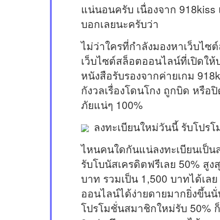
แน่นอนครับ เนื่องจาก 918kiss 
บอกเลยนะครับว่า
ไม่ว่าใครที่กำลังมองหาเว็บไซต์
เว็บไซต์สล็อตออนไลน์ที่เปิดให
หนังสือรับรองจากค่ายเกม 918
กังวลเรื่องโดนโกง ถูกบิด หรือป
ภัยแน่ๆ 100%
ลงทะเบียนใหม่วันนี้ รับโปร
ไหนคนใดกันแน่ลงทะเบียนเป็นสม
รับโบนัสเครดิตฟรีเลย 50% สูงส
บาท รวมเป็น 1,500 บาทได้เลย
ออนไลน์ได้ง่ายดายมากยิ่งขึ้นนั
โปรโมชั่นสมาชิกใหม่รับ 50% ก็