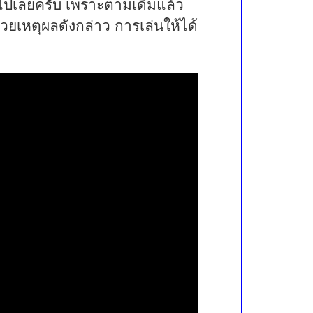
ินไปเลยครับ เพราะตามเดิมแล้ว
วยเหตุผลดังกล่าว การเล่นให้ได้