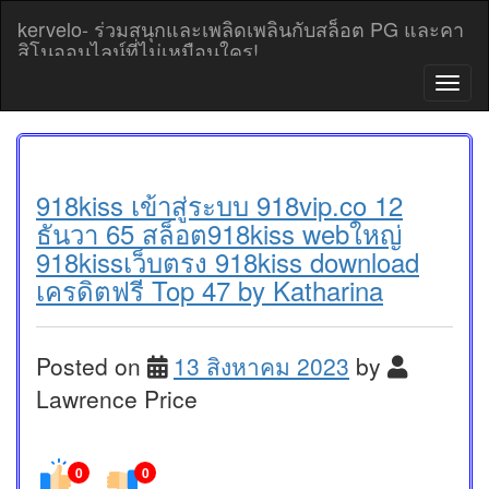
Skip
kervelo- ร่วมสนุกและเพลิดเพลินกับสล็อต PG และคา
to
สิโนออนไลน์ที่ไม่เหมือนใคร!
content
T
o
g
g
l
e
918kiss เข้าสู่ระบบ 918vip.co 12
n
ธันวา 65 สล็อต918kiss webใหญ่
a
918kissเว็บตรง 918kiss download
v
เครดิตฟรี Top 47 by Katharina
i
g
a
t
Posted on
13 สิงหาคม 2023
by
i
o
Lawrence Price
n
0
0