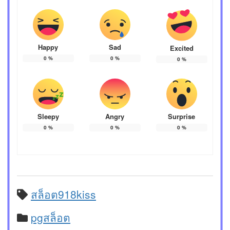
Happy
Sad
Excited
0
%
0
%
0
%
Sleepy
Angry
Surprise
0
%
0
%
0
%
สล็อต918kiss
pgสล็อต