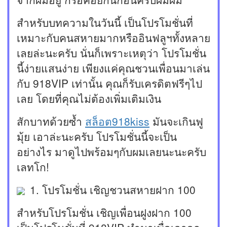
สำหรับบทความในวันนี้ เป็นโปรโมชั่นที่
เหมาะกับคนสหายมากหรืออินฟลูฯทั้งหลาย
เลยล่ะนะครับ นั่นก็เพราะเหตุว่า โปรโมชั่น
นี้ง่ายแสนง่าย เพียงแค่คุณชวนเพื่อนมาเล่น
กับ 918VIP เท่านั้น คุณก็รับเครดิตฟรีๆไป
เลย โดยที่คุณไม่ต้องเพิ่มเติมเงิน
สักบาทด้วยซ้ำ
สล็อต918kiss
มันจะเกินฟู
มุ้ย เอาล่ะนะครับ โปรโมชั่นนี้จะเป็น
อย่างไร มาดูไปพร้อมๆกับผมเลยนะนะครับ
เลทโก!
1. โปรโมชั่น เชิญชวนสหายฝาก 100
สำหรับโปรโมชั่น เชิญเพื่อนฝูงฝาก 100