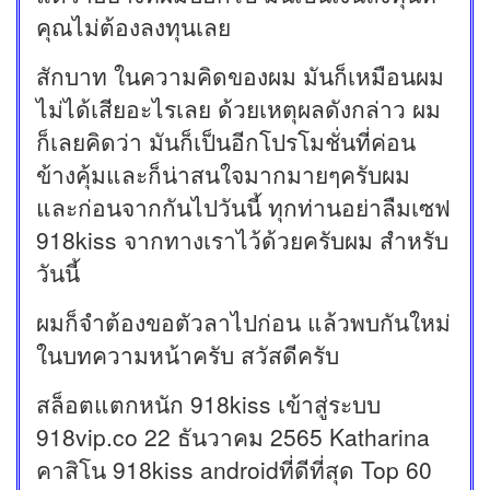
คุณไม่ต้องลงทุนเลย
สักบาท ในความคิดของผม มันก็เหมือนผม
ไม่ได้เสียอะไรเลย ด้วยเหตุผลดังกล่าว ผม
ก็เลยคิดว่า มันก็เป็นอีกโปรโมชั่นที่ค่อน
ข้างคุ้มและก็น่าสนใจมากมายๆครับผม
และก่อนจากกันไปวันนี้ ทุกท่านอย่าลืมเซฟ
918kiss จากทางเราไว้ด้วยครับผม สำหรับ
วันนี้
ผมก็จำต้องขอตัวลาไปก่อน แล้วพบกันใหม่
ในบทความหน้าครับ สวัสดีครับ
สล็อตแตกหนัก 918kiss เข้าสู่ระบบ
918vip.co 22 ธันวาคม 2565 Katharina
คาสิโน 918kiss androidที่ดีที่สุด Top 60