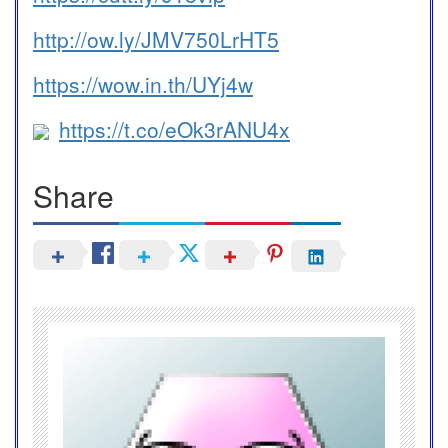
http://ow.ly/JMV750LrHT5
https://wow.in.th/UYj4w
https://t.co/eOk3rANU4x
Share