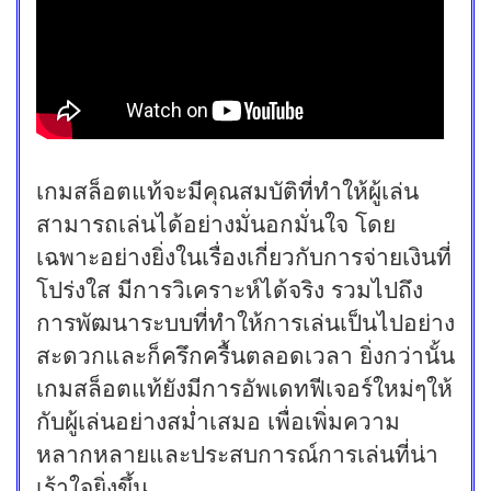
เกมสล็อตแท้จะมีคุณสมบัติที่ทำให้ผู้เล่น
สามารถเล่นได้อย่างมั่นอกมั่นใจ โดย
เฉพาะอย่างยิ่งในเรื่องเกี่ยวกับการจ่ายเงินที่
โปร่งใส มีการวิเคราะห์ได้จริง รวมไปถึง
การพัฒนาระบบที่ทำให้การเล่นเป็นไปอย่าง
สะดวกและก็ครึกครื้นตลอดเวลา ยิ่งกว่านั้น
เกมสล็อตแท้ยังมีการอัพเดทฟีเจอร์ใหม่ๆให้
กับผู้เล่นอย่างสม่ำเสมอ เพื่อเพิ่มความ
หลากหลายและประสบการณ์การเล่นที่น่า
เร้าใจยิ่งขึ้น