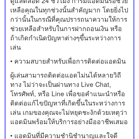
ดูแลตลอด 24 ชั่วโมง การมีแอดมินรอช่วย
เหลือคุณในทุกช่วงนั้นสำคัญมาก โดยยิ่งไป
กว่านั้นในกรณีที่คุณปรารถนาความให้การ
ช่วยเหลือสำหรับในการฝากถอนเงิน หรือ
ถ้าเกิดกำเนิดปัญหาต่างๆขึ้นระหว่างการ
เล่น
• ความสบายสำหรับเพื่อการติดต่อแอดมิน
ผู้เล่นสามารถติดต่อแอดไม่นได้หลายวิถี
ทาง ไม่ว่าจะเป็นผ่านทาง Live Chat,
โทรศัพท์, หรือ Line เพื่อขอคำแนะนำหรือ
ติดต่อแก้ไขปัญหาที่เกิดขึ้นในระหว่างการ
เล่น เกมของคุณจะไม่หยุดชะงักด้วยเหตุว่า
แอดมินพร้อมให้บริการอย่างมืออาชีพเสมอ
• แอดมินที่มีความชำนิชำนาญและใจดี