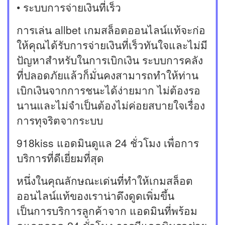
• ระบบการจ่ายเงินที่เร็ว
การเล่น allbet เกมสล็อตออนไลน์แท้จะก่อ
ให้คุณได้รับการจ่ายเงินที่เร็วทันใจและไม่มี
ปัญหาสำหรับในการเบิกเงิน ระบบการคลัง
ที่ปลอดภัยแล้วก็มั่นคงสามารถทำให้ท่าน
เบิกเงินจากการชนะได้ง่ายมาก ไม่ต้องรอ
นานและไม่จำเป็นต้องไม่ค่อยสบายใจเรื่อง
การทุจริตจากระบบ
918kiss แอดมินดูแล 24 ชั่วโมง เพื่อการ
บริการที่ดีเยี่ยมที่สุด
หนึ่งในคุณลักษณะเด่นที่ทำให้เกมสล็อต
ออนไลน์แท้ของเราน่าดึงดูดเพิ่มขึ้น
เป็นการบริการลูกค้าจาก แอดมินที่พร้อม