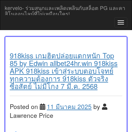
Skip
kervelo- ร่วมสนุกและเพลิดเพลินกับสล็อต PG และคา
to
สิโนออนไลน์ที่ไม่เหมือนใคร!
content
T
o
g
g
l
e
918kiss เกมฮิตปล่อยแตกหนัก Top
n
85 by Edwin allbet24hr.win 918kiss
a
APK 918kiss เข้าสู่ระบบตอบโจทย์
v
ทุกความต้องการ 918kiss ตัวจริง
i
g
ซื่อสัตย์ ไม่มีโกง 7 มี.ค. 2568
a
t
i
Posted on
11 มีนาคม 2025
by
o
n
Lawrence Price