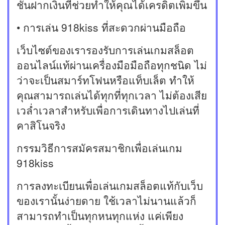
ชั่นฝากเงินที่ช่วยทำให้คุณได้เครดิตเพิ่มขึ้น
• การเล่น 918kiss ที่สะดวกผ่านมือถือ
เว็บไซต์ของเรารองรับการเล่นเกมสล็อต
ออนไลน์แท้ผ่านเครื่องมือมือถือทุกชนิด ไม่
ว่าจะเป็นสมาร์ทโฟนหรือแท็บเล็ต ทำให้
คุณสามารถเล่นได้ทุกที่ทุกเวลา ไม่ต้องเสีย
เวล่ำเวลาสำหรับเพื่อการเดินทางไปเล่นที่
คาสิโนจริง
กรรมวิธีการสมัครสมาชิกเพื่อเล่นเกม
918kiss
การลงทะเบียนเพื่อเล่นเกมสล็อตแท้กับเว็บ
ของเรานั้นง่ายดาย ใช้เวลาไม่นานแล้วก็
สามารถทำเป็นทุกหนทุกแห่ง แค่เพียง