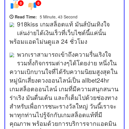
0
0
Read Time:
5 Minute, 43 Second
918kiss เกมสล็อตแท้ มันส์บันเทิงใจ
เล่นง่ายได้เงินเร็วที่เว็บไซต์นี้แค่นั้น
พร้อมแอดไม่นดูแล 24 ชั่วโมง
พวกเราสามารถเข้าถึงความรื่นเริงใจ
รวมทั้งกิจกรรมต่างๆได้โดยง่าย หนึ่งใน
ความเบิกบานใจที่ได้รับความนิยมสูงสุดใน
หมู่นักเสี่ยงดวงออนไลน์เป็น allbet24hr
เกมสล็อตออนไลน์ เกมที่มีความสนุกสนาน
ร่าเริง มันตื่นเต้น และก็เต็มไปด้วยช่องทาง
สำหรับเพื่อการชนะรางวัลใหญ่ วันนี้เราจะ
พาทุกท่านไปรู้จักกับเกมสล็อตแท้ที่มี
คุณภาพ พร้อมด้วยการบริการจากแอดมิน