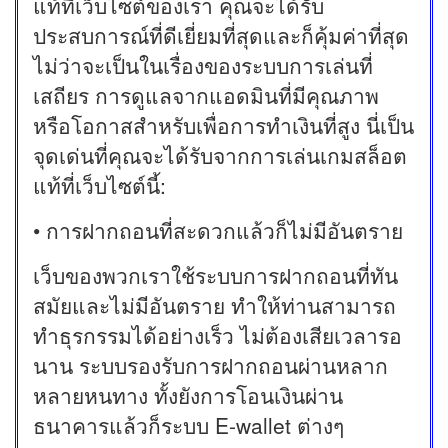
แท้ที่เว็บไซต์ของเรา คุณจะได้รับ
ประสบการณ์ที่ดีเยี่ยมที่สุดและก็คุ้มค่าที่สุด
ไม่ว่าจะเป็นในเรื่องของระบบการเล่นที่
เสถียร การดูแลจากแอดมินที่มีคุณภาพ
หรือโอกาสสำหรับเพื่อการทำเงินที่สูง นี่เป็น
จุดเด่นที่คุณจะได้รับจากการเล่นเกมสล็อต
แท้ที่เว็บไซต์นี้:
• การฝากถอนที่สะดวกแล้วก็ไม่มีอันตราย
เว็บของพวกเราใช้ระบบการฝากถอนที่ทัน
สมัยและไม่มีอันตราย ทำให้ท่านสามารถ
ทำธุรกรรมได้อย่างเร็ว ไม่ต้องเสียเวลารอ
นาน ระบบรองรับการฝากถอนผ่านหลาก
หลายหนทาง ทั้งยังการโอนเงินผ่าน
ธนาคารแล้วก็ระบบ E-wallet ต่างๆ