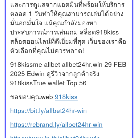
และการดูแลจากแอดมินที่พร้อมให้บริการ
ตลอด 1 วันทำให้คุณสามารถเล่นได้อย่าง
มั่นอกมั่นใจ แม้คุณกำลังมองหา
ประสบการณ์การเล่นเกม สล็อต918kiss
สล็อตออนไลน์ที่ดีเยี่ยมที่สุด เว็บของเราคือ
ตัวเลือกที่คุณไม่ควรพลาด!
918kissme allbet allbet24hr.win 29 FEB
2025 Edwin ดูรีวิวจากลูกค้าจริง
918kissTrue wallet Top 56
ขอขอบคุณweb
918kiss
https://bit.ly/allbet24hr-win
https://rebrand.ly/allbet24hr-win
https://wow.in.th/allbet24hr-win