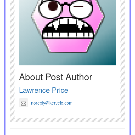
About Post Author
Lawrence Price
noreply@kervelo.com