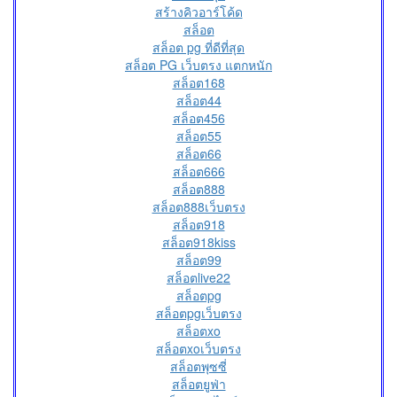
สร้างคิวอาร์โค้ด
สล็อต
สล็อต pg ที่ดีที่สุด
สล็อต PG เว็บตรง แตกหนัก
สล็อต168
สล็อต44
สล็อต456
สล็อต55
สล็อต66
สล็อต666
สล็อต888
สล็อต888เว็บตรง
สล็อต918
สล็อต918kiss
สล็อต99
สล็อตlive22
สล็อตpg
สล็อตpgเว็บตรง
สล็อตxo
สล็อตxoเว็บตรง
สล็อตพุซซี่
สล็อตยูฟ่า