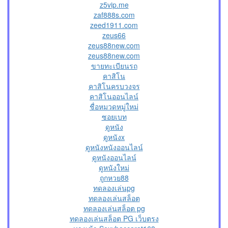
z5vip.me
zaf888s.com
zeed1911.com
zeus66
zeus88new.com
zeus88new.com
ขายทะเบียนรถ
คาสิโน
คาสิโนครบวงจร
คาสิโนออนไลน์
ชื่อหมวดหมู่ใหม่
ซอยเบท
ดูหนัง
ดูหนังx
ดูหนังหนังออนไลน์
ดูหนังออนไลน์
ดูหนังใหม่
ถูกหวย88
ทดลองเล่นpg
ทดลองเล่นสล็อต
ทดลองเล่นสล็อต pg
ทดลองเล่นสล็อต PG เว็บตรง