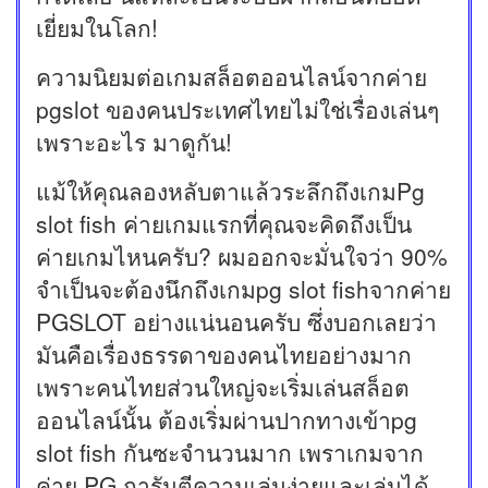
เยี่ยมในโลก!
ความนิยมต่อเกมสล็อตออนไลน์จากค่าย
pgslot ของคนประเทศไทยไม่ใช่เรื่องเล่นๆ
เพราะอะไร มาดูกัน!
แม้ให้คุณลองหลับตาแล้วระลึกถึงเกมPg
slot fish ค่ายเกมแรกที่คุณจะคิดถึงเป็น
ค่ายเกมไหนครับ? ผมออกจะมั่นใจว่า 90%
จำเป็นจะต้องนึกถึงเกมpg slot fishจากค่าย
PGSLOT อย่างแน่นอนครับ ซึ่งบอกเลยว่า
มันคือเรื่องธรรดาของคนไทยอย่างมาก
เพราะคนไทยส่วนใหญ่จะเริ่มเล่นสล็อต
ออนไลน์นั้น ต้องเริ่มผ่านปากทางเข้าpg
slot fish กันซะจำนวนมาก เพราเกมจาก
ค่าย PG การันตีความเล่นง่ายและเล่นได้