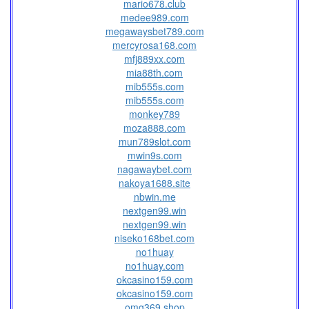
mario678.club
medee989.com
megawaysbet789.com
mercyrosa168.com
mfj889xx.com
mia88th.com
mib555s.com
mib555s.com
monkey789
moza888.com
mun789slot.com
mwin9s.com
nagawaybet.com
nakoya1688.site
nbwin.me
nextgen99.win
nextgen99.win
niseko168bet.com
no1huay
no1huay.com
okcasino159.com
okcasino159.com
omg369.shop