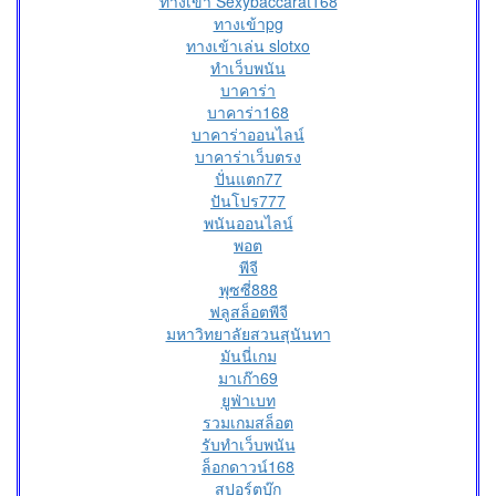
ทางเข้า Sexybaccarat168
ทางเข้าpg
ทางเข้าเล่น slotxo
ทำเว็บพนัน
บาคาร่า
บาคาร่า168
บาคาร่าออนไลน์
บาคาร่าเว็บตรง
ปั่นแตก77
ปันโปร777
พนันออนไลน์
พอต
พีจี
พุซซี่888
ฟลูสล็อตพีจี
มหาวิทยาลัยสวนสุนันทา
มันนี่เกม
มาเก๊า69
ยูฟ่าเบท
รวมเกมสล็อต
รับทำเว็บพนัน
ล็อกดาวน์168
สปอร์ตบุ๊ก