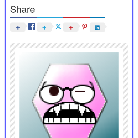
Share