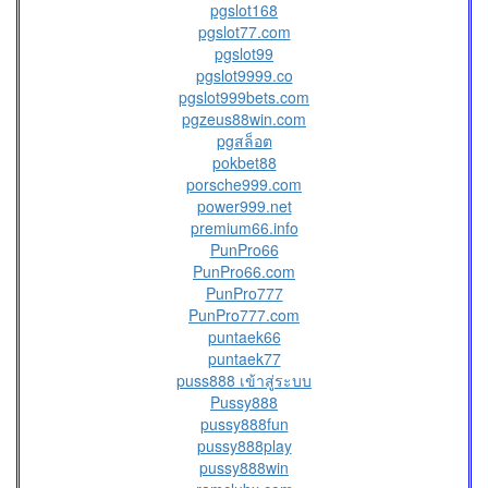
pgslot168
pgslot77.com
pgslot99
pgslot9999.co
pgslot999bets.com
pgzeus88win.com
pgสล็อต
pokbet88
porsche999.com
power999.net
premium66.info
PunPro66
PunPro66.com
PunPro777
PunPro777.com
puntaek66
puntaek77
puss888 เข้าสู่ระบบ
Pussy888
pussy888fun
pussy888play
pussy888win