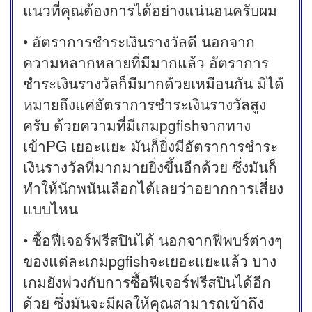
แนวที่คุณต้องการได้อย่างแน่นอนครับผม
• อัตราการชำระเงินรางวัลดี นอกจาก
ความหลากหลายที่มีมากแล้ว อัตราการ
ชำระเงินรางวัลก็มีมากด้วยเหมือนกัน มิได้
หมายถึงแค่อัตราการชำระเงินรางวัลสูง
ครับ ด้วยความที่มีเกมpgfishจากทาง
เข้าPG เยอะแยะ มันก็ยิ่งมีอัตราการชำระ
เงินรางวัลที่มากมายยิ่งขึ้นอีกด้วย ซึ่งมันก็
ทำให้นักพนันเลือกได้เลยว่าอยากการเสี่ยง
แบบไหน
• ซื้อฟีเจอร์ฟรีสปินได้ นอกจากฟีพบร์ต่างๆ
ของแต่ละเกมpgfishจะเยอะแยะแล้ว บาง
เกมยังพ่วงกับการซื้อฟีเจอร์ฟรีสปินได้อีก
ด้วย ซึ่งมันจะมีผลให้คุณสามารถเข้าถึง