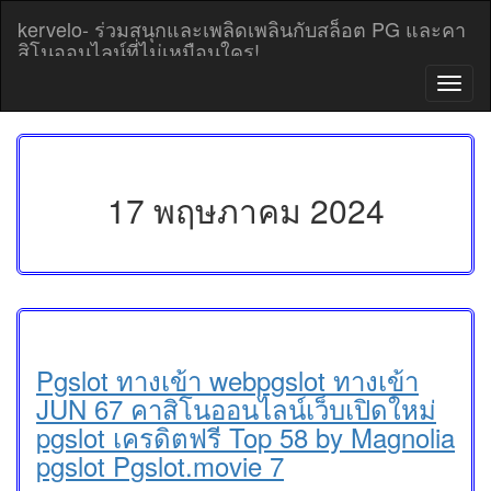
Skip
kervelo- ร่วมสนุกและเพลิดเพลินกับสล็อต PG และคา
to
สิโนออนไลน์ที่ไม่เหมือนใคร!
content
T
o
g
g
l
e
17 พฤษภาคม 2024
n
a
v
i
g
a
t
i
Pgslot ทางเข้า webpgslot ทางเข้า
o
JUN 67 คาสิโนออนไลน์เว็บเปิดใหม่
n
pgslot เครดิตฟรี Top 58 by Magnolia
pgslot Pgslot.movie 7