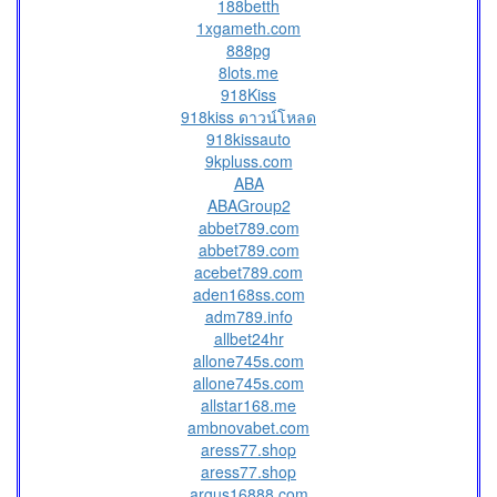
188betth
1xgameth.com
888pg
8lots.me
918Kiss
918kiss ดาวน์โหลด
918kissauto
9kpluss.com
ABA
ABAGroup2
abbet789.com
abbet789.com
acebet789.com
aden168ss.com
adm789.info
allbet24hr
allone745s.com
allone745s.com
allstar168.me
ambnovabet.com
aress77.shop
aress77.shop
argus16888.com